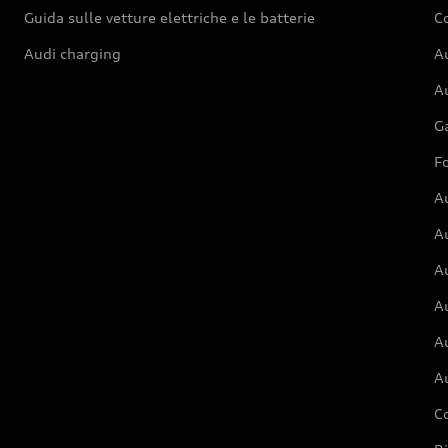
Guida sulle vetture elettriche e le batterie
Co
Audi charging
Au
Au
G
Fo
A
A
A
Au
A
A
C