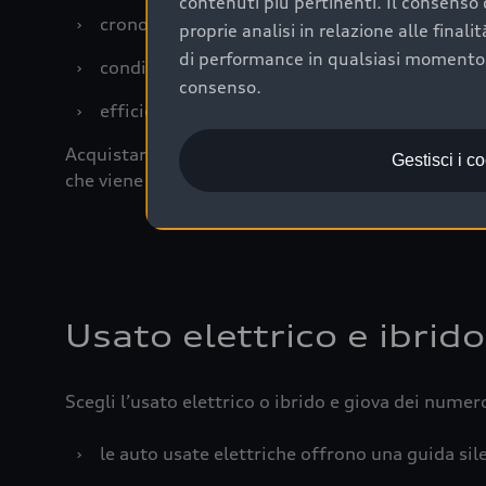
contenuti più pertinenti. Il consenso d
›
cronologia dei tagliandi: una documentazione
proprie analisi in relazione alle final
di performance in qualsiasi momento. 
›
condizioni della carrozzeria e degli interni: 
consenso.
›
efficienza meccanica: motore, trasmissione e 
Acquistare un’auto usata in una Concessionaria uff
Gestisci i c
che viene sottoposto a 110 controlli approfonditi
Usato elettrico e ibrido
Scegli l’usato elettrico o ibrido e giova dei numer
›
le auto usate elettriche offrono una guida sile