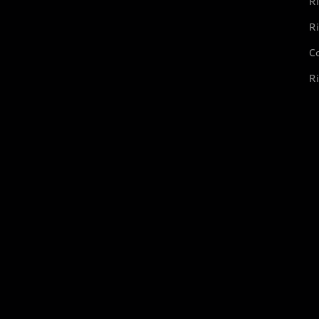
Ri
Ri
Co
Ri