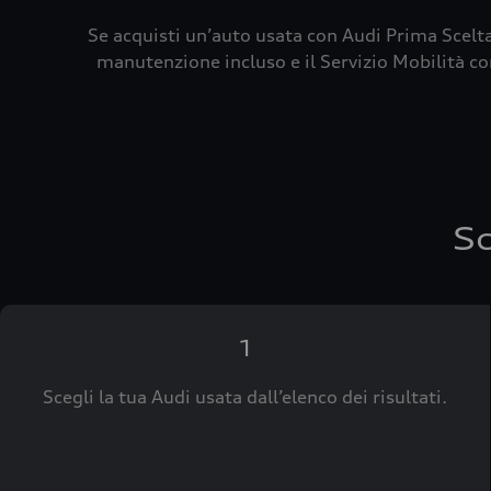
Se acquisti un’auto usata con Audi Prima Scelta
manutenzione incluso e il Servizio Mobilità con
Sc
1
Scegli la tua Audi usata dall’elenco dei risultati.