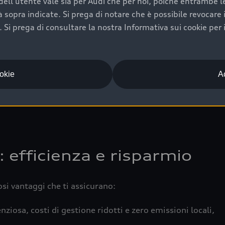
ell'utente vale sia per Audi che per noi, poiché entrambe le p
 completa della vettura certifica una manutenzione costa
ità sopra indicate. Si prega di notare che è possibile revocare
Si prega di consultare la nostra Informativa sui cookie per 
una buona conservazione evidenzia cura e attenzione del pr
componenti principali in ottimo stato garantiscono prestaz
iciale Audi che offre l’usato garantito tramite Audi Prima
ookie
Ac
 e coperto da garanzia fino a 4 anni per una maggiore tute
: efficienza e risparmio
osi vantaggi che ti assicurano:
nziosa, costi di gestione ridotti e zero emissioni locali,