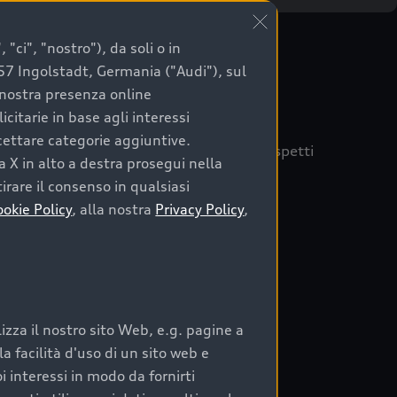
"ci", "nostro"), da soli o in
057 Ingolstadt, Germania ("Audi"), sul
a nostra presenza online
citarie in base agli interessi
ccettare categorie aggiuntive.
quisto sicuro, è essenziale considerare aspetti
a X in alto a destra prosegui nella
 Audi Prima Scelta :plus
irare il consenso in qualsiasi
ookie Policy
, alla nostra
Privacy Policy
,
auto
zza il nostro sito Web, e.g. pagine a
o:
 facilità d'uso di un sito web e
i interessi in modo da fornirti
rata nel tempo;