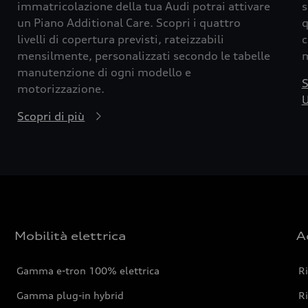
immatricolazione della tua Audi potrai attivare
s
un Piano Additional Care. Scopri i quattro
q
livelli di copertura previsti, rateizzabili
c
mensilmente, personalizzati secondo le tabelle
m
manutenzione di ogni modello e
S
motorizzazione.
U
Scopri di più
Mobilità elettrica
A
Gamma e-tron 100% elettrica
R
Gamma plug-in hybrid
Ri