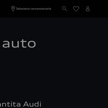
Seleziona concessionaria
a auto
ntita Audi