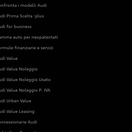
nfronta i modelli Audi
di Prima Scelta :plus
di for business
amma auto per neopatentati
rmule finanziarie e servizi
udi Value
udi Value Noleggio
udi Value Noleggio Usato
di Value Noleggio P. IVA
udi Urban Value
udi Value Leasing
oncessionarie Audi