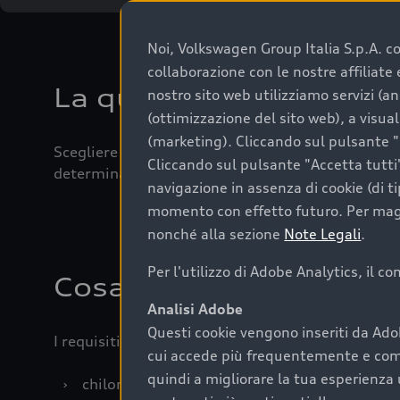
Noi, Volkswagen Group Italia S.p.A. con
collaborazione con le nostre affiliat
La qualità di acquistar
nostro sito web utilizziamo servizi (an
(ottimizzazione del sito web), a visua
(marketing). Cliccando sul pulsante "G
Scegliere un’auto usata è una decisione che coniug
Cliccando sul pulsante "Accetta tutti"
determinanti come la garanzia inclusa e l’affidabi
navigazione in assenza di cookie (di t
momento con effetto futuro. Per maggi
nonché alla sezione
Note Legali
.
Per l'utilizzo di Adobe Analytics, il c
Cosa sapere prima di a
Analisi Adobe
Questi cookie vengono inseriti da Ado
I requisiti fondamentali da considerare prima di a
cui accede più frequentemente e come 
quindi a migliorare la tua esperienza 
›
chilometraggio: un valore contenuto corrispo