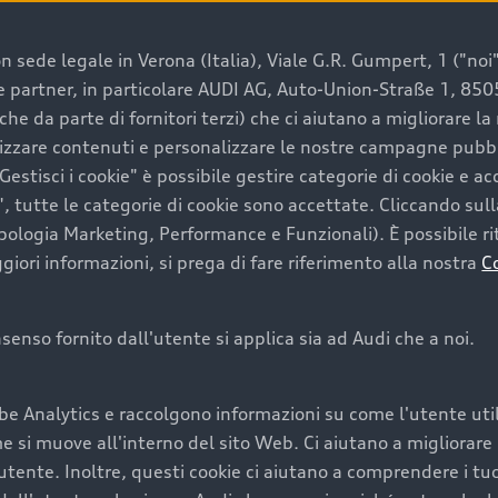
 sede legale in Verona (Italia), Viale G.R. Gumpert, 1 ("noi", 
e e partner, in particolare AUDI AG, Auto-Union-Straße 1, 85
e un’auto usata Audi
che da parte di fornitori terzi) che ci aiutano a migliorare l
lizzare contenuti e personalizzare le nostre campagne pubbli
estisci i cookie" è possibile gestire categorie di cookie e a
a convenienza, affidabilità e sostenibilità. Per fare un ac
, tutte le categorie di cookie sono accettate. Cliccando sull
lità del marchio. Audi offre l’auto usata perfetta tramite
ipologia Marketing, Performance e Funzionali). È possibile rit
ori informazioni, si prega di fare riferimento alla nostra
C
onsenso fornito dall'utente si applica sia ad Audi che a noi.
cquistare la tua prossima 
be Analytics e raccolgono informazioni su come l'utente utili
cquistare un’auto usata, oltre al prezzo e all'aspetto, son
si muove all'interno del sito Web. Ci aiutano a migliorare la
utente. Inoltre, questi cookie ci aiutano a comprendere i tuo
nde a uno stato migliore del veicolo e a una maggiore du