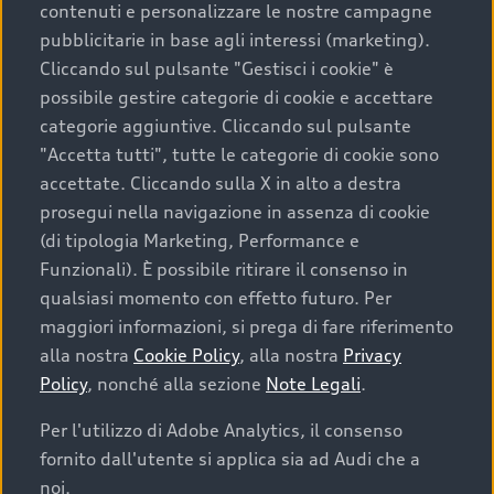
contenuti e personalizzare le nostre campagne
pubblicitarie in base agli interessi (marketing).
Scegliere un’auto usata è una decisione che coniuga
Cliccando sul pulsante "Gestisci i cookie" è
convenienza, affidabilità e sostenibilità. Per fare un
possibile gestire categorie di cookie e accettare
acquisto sicuro, è essenziale considerare aspetti
categorie aggiuntive. Cliccando sul pulsante
determinanti come la garanzia inclusa e l’affidabilità del
"Accetta tutti", tutte le categorie di cookie sono
marchio. Audi offre l’auto usata perfetta tramite Audi
accettate. Cliccando sulla X in alto a destra
Prima Scelta :plus
prosegui nella navigazione in assenza di cookie
(di tipologia Marketing, Performance e
Funzionali). È possibile ritirare il consenso in
qualsiasi momento con effetto futuro. Per
Cosa sapere prima di
maggiori informazioni, si prega di fare riferimento
acquistare la tua prossima
alla nostra
Cookie Policy
, alla nostra
Privacy
Policy
, nonché alla sezione
Note Legali
.
auto
Per l'utilizzo di Adobe Analytics, il consenso
fornito dall'utente si applica sia ad Audi che a
I requisiti fondamentali da considerare prima di
acquistare un’auto usata, oltre al prezzo e all'aspetto,
noi.