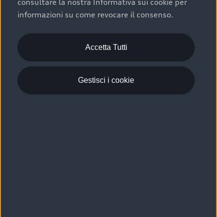
consultare la nostra Informativa sui cookie per
Scelta :plus, significa affidarsi ad un prodotto che viene
informazioni su come revocare il consenso.
sottoposto a 110 controlli approfonditi e coperto da
garanzia fino a 4 anni per una maggiore tutela del tuo
acquisto.
Accetta Tutti
Gestisci i cookie
Usato elettrico e ibrido:
efficienza e risparmio
Scegli l’usato elettrico o ibrido e giova dei numerosi
vantaggi che ti assicurano:
›
le auto usate elettriche offrono una guida silenziosa,
costi di gestione ridotti e zero emissioni locali,
›
mentre le auto usate ibride combinano efficienza e