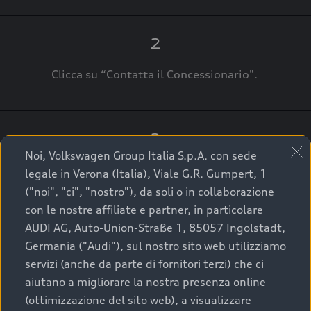
2
Clicca su “Contatta il Concessionario".
3
Noi, Volkswagen Group Italia S.p.A. con sede
A breve verrai ricontattato dal Customer Care
legale in Verona (Italia), Viale G.R. Gumpert, 1
Audi Center o direttamente dal Concessionario
("noi", "ci", "nostro"), da soli o in collaborazione
che ti supporterà per finalizzare la tua richiesta.
con le nostre affiliate e partner, in particolare
AUDI AG, Auto-Union-Straße 1, 85057 Ingolstadt,
Germania ("Audi"), sul nostro sito web utilizziamo
servizi (anche da parte di fornitori terzi) che ci
La qualità di acquistare
aiutano a migliorare la nostra presenza online
(ottimizzazione del sito web), a visualizzare
un’auto usata Audi