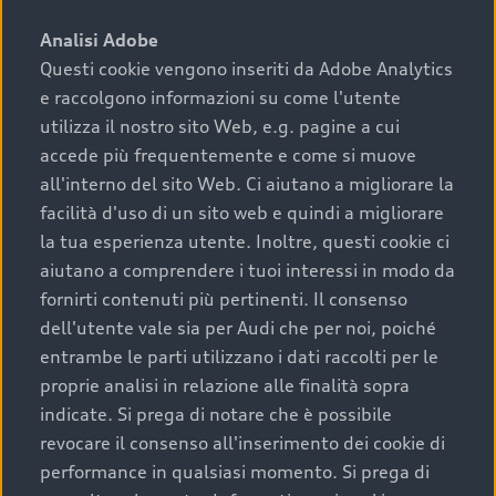
sono:
Analisi Adobe
Questi cookie vengono inseriti da Adobe Analytics
›
chilometraggio: un valore contenuto corrisponde a
e raccolgono informazioni su come l'utente
uno stato migliore del veicolo e a una maggiore
durata nel tempo;
utilizza il nostro sito Web, e.g. pagine a cui
accede più frequentemente e come si muove
›
cronologia dei tagliandi: una documentazione
all'interno del sito Web. Ci aiutano a migliorare la
completa della vettura certifica una manutenzione
facilità d'uso di un sito web e quindi a migliorare
costante e accurata;
la tua esperienza utente. Inoltre, questi cookie ci
›
condizioni della carrozzeria e degli interni: una
aiutano a comprendere i tuoi interessi in modo da
buona conservazione evidenzia cura e attenzione del
fornirti contenuti più pertinenti. Il consenso
precedente proprietario;
dell'utente vale sia per Audi che per noi, poiché
entrambe le parti utilizzano i dati raccolti per le
›
efficienza meccanica: motore, trasmissione e
proprie analisi in relazione alle finalità sopra
componenti principali in ottimo stato garantiscono
indicate. Si prega di notare che è possibile
prestazioni affidabili e sicure.
revocare il consenso all'inserimento dei cookie di
Acquistare un’auto usata in una Concessionaria ufficiale
performance in qualsiasi momento. Si prega di
Audi che offre l’usato garantito tramite Audi Prima