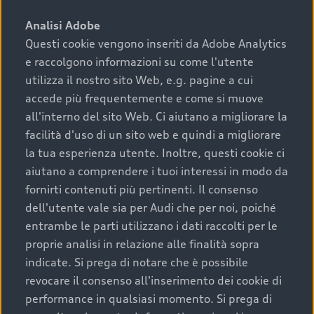
sono:
Analisi Adobe
Questi cookie vengono inseriti da Adobe Analytics
›
chilometraggio: un valore contenuto corrisponde a
e raccolgono informazioni su come l'utente
uno stato migliore del veicolo e a una maggiore
durata nel tempo;
utilizza il nostro sito Web, e.g. pagine a cui
accede più frequentemente e come si muove
›
cronologia dei tagliandi: una documentazione
all'interno del sito Web. Ci aiutano a migliorare la
completa della vettura certifica una manutenzione
facilità d'uso di un sito web e quindi a migliorare
costante e accurata;
la tua esperienza utente. Inoltre, questi cookie ci
›
condizioni della carrozzeria e degli interni: una
aiutano a comprendere i tuoi interessi in modo da
buona conservazione evidenzia cura e attenzione del
fornirti contenuti più pertinenti. Il consenso
precedente proprietario;
dell'utente vale sia per Audi che per noi, poiché
entrambe le parti utilizzano i dati raccolti per le
›
efficienza meccanica: motore, trasmissione e
proprie analisi in relazione alle finalità sopra
componenti principali in ottimo stato garantiscono
indicate. Si prega di notare che è possibile
prestazioni affidabili e sicure.
revocare il consenso all'inserimento dei cookie di
Acquistare un’auto usata in una Concessionaria ufficiale
performance in qualsiasi momento. Si prega di
Audi che offre l’usato garantito tramite Audi Prima