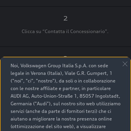
2
Clicca su “Contatta il Concessionario".
3
Noi, Volkswagen Group Italia S.p.A. con sede
A breve verrai ricontattato dal Customer Care
legale in Verona (Italia), Viale G.R. Gumpert, 1
Audi Center o direttamente dal Concessionario
("noi", "ci", "nostro"), da soli o in collaborazione
che ti supporterà per finalizzare la tua richiesta.
con le nostre affiliate e partner, in particolare
AUDI AG, Auto-Union-Straße 1, 85057 Ingolstadt,
Germania ("Audi"), sul nostro sito web utilizziamo
servizi (anche da parte di fornitori terzi) che ci
La qualità di acquistare
aiutano a migliorare la nostra presenza online
(ottimizzazione del sito web), a visualizzare
un’auto usata Audi