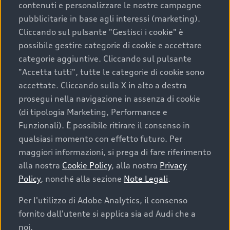
contenuti e personalizzare le nostre campagne
pubblicitarie in base agli interessi (marketing).
Scegliere un’auto usata è una decisione che coniuga
Cliccando sul pulsante "Gestisci i cookie" è
convenienza, affidabilità e sostenibilità. Per fare un
possibile gestire categorie di cookie e accettare
acquisto sicuro, è essenziale considerare aspetti
categorie aggiuntive. Cliccando sul pulsante
determinanti come la garanzia inclusa e l’affidabilità del
"Accetta tutti", tutte le categorie di cookie sono
marchio. Audi offre l’auto usata perfetta tramite Audi
accettate. Cliccando sulla X in alto a destra
Prima Scelta :plus
prosegui nella navigazione in assenza di cookie
(di tipologia Marketing, Performance e
Funzionali). È possibile ritirare il consenso in
qualsiasi momento con effetto futuro. Per
Cosa sapere prima di
maggiori informazioni, si prega di fare riferimento
acquistare la tua prossima
alla nostra
Cookie Policy
, alla nostra
Privacy
Policy
, nonché alla sezione
Note Legali
.
auto
Per l'utilizzo di Adobe Analytics, il consenso
fornito dall'utente si applica sia ad Audi che a
I requisiti fondamentali da considerare prima di
acquistare un’auto usata, oltre al prezzo e all'aspetto,
noi.