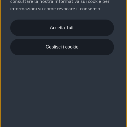
consultare la nostra Informativa sui cookie per
Scelta :plus, significa affidarsi ad un prodotto che viene
informazioni su come revocare il consenso.
sottoposto a 110 controlli approfonditi e coperto da
garanzia fino a 4 anni per una maggiore tutela del tuo
acquisto.
Accetta Tutti
Gestisci i cookie
Usato elettrico e ibrido:
efficienza e risparmio
Scegli l’usato elettrico o ibrido e giova dei numerosi
vantaggi che ti assicurano:
›
le auto usate elettriche offrono una guida silenziosa,
costi di gestione ridotti e zero emissioni locali,
›
mentre le auto usate ibride combinano efficienza e