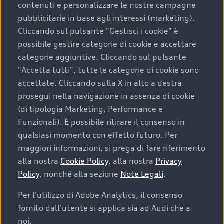
contenuti e personalizzare le nostre campagne
pubblicitarie in base agli interessi (marketing).
Scegliere un’auto usata è una decisione che coniuga
Cliccando sul pulsante "Gestisci i cookie" è
convenienza, affidabilità e sostenibilità. Per fare un
possibile gestire categorie di cookie e accettare
acquisto sicuro, è essenziale considerare aspetti
categorie aggiuntive. Cliccando sul pulsante
determinanti come la garanzia inclusa e l’affidabilità del
"Accetta tutti", tutte le categorie di cookie sono
marchio. Audi offre l’auto usata perfetta tramite Audi
accettate. Cliccando sulla X in alto a destra
Prima Scelta :plus
prosegui nella navigazione in assenza di cookie
(di tipologia Marketing, Performance e
Funzionali). È possibile ritirare il consenso in
qualsiasi momento con effetto futuro. Per
Cosa sapere prima di
maggiori informazioni, si prega di fare riferimento
acquistare la tua prossima
alla nostra
Cookie Policy
, alla nostra
Privacy
Policy
, nonché alla sezione
Note Legali
.
auto
Per l'utilizzo di Adobe Analytics, il consenso
fornito dall'utente si applica sia ad Audi che a
I requisiti fondamentali da considerare prima di
acquistare un’auto usata, oltre al prezzo e all'aspetto,
noi.