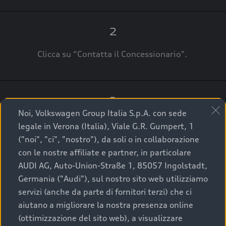
2
Clicca su “Contatta il Concessionario".
3
Noi, Volkswagen Group Italia S.p.A. con sede
A breve verrai ricontattato dal Customer Care
legale in Verona (Italia), Viale G.R. Gumpert, 1
Audi Center o direttamente dal Concessionario
("noi", "ci", "nostro"), da soli o in collaborazione
che ti supporterà per finalizzare la tua richiesta.
con le nostre affiliate e partner, in particolare
AUDI AG, Auto-Union-Straße 1, 85057 Ingolstadt,
Germania ("Audi"), sul nostro sito web utilizziamo
servizi (anche da parte di fornitori terzi) che ci
La qualità di acquistare
aiutano a migliorare la nostra presenza online
(ottimizzazione del sito web), a visualizzare
un’auto usata Audi