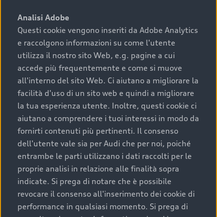
sono:
Analisi Adobe
Questi cookie vengono inseriti da Adobe Analytics
›
chilometraggio: un valore contenuto corrisponde a
e raccolgono informazioni su come l'utente
uno stato migliore del veicolo e a una maggiore
durata nel tempo;
utilizza il nostro sito Web, e.g. pagine a cui
accede più frequentemente e come si muove
›
cronologia dei tagliandi: una documentazione
all'interno del sito Web. Ci aiutano a migliorare la
completa della vettura certifica una manutenzione
facilità d'uso di un sito web e quindi a migliorare
costante e accurata;
la tua esperienza utente. Inoltre, questi cookie ci
›
condizioni della carrozzeria e degli interni: una
aiutano a comprendere i tuoi interessi in modo da
buona conservazione evidenzia cura e attenzione del
fornirti contenuti più pertinenti. Il consenso
precedente proprietario;
dell'utente vale sia per Audi che per noi, poiché
entrambe le parti utilizzano i dati raccolti per le
›
efficienza meccanica: motore, trasmissione e
proprie analisi in relazione alle finalità sopra
componenti principali in ottimo stato garantiscono
indicate. Si prega di notare che è possibile
prestazioni affidabili e sicure.
revocare il consenso all'inserimento dei cookie di
Acquistare un’auto usata in una Concessionaria ufficiale
performance in qualsiasi momento. Si prega di
Audi che offre l’usato garantito tramite Audi Prima