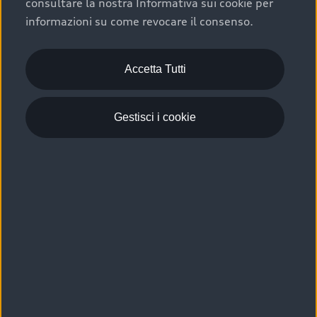
consultare la nostra Informativa sui cookie per
Scelta :plus, significa affidarsi ad un prodotto che viene
informazioni su come revocare il consenso.
sottoposto a 110 controlli approfonditi e coperto da
garanzia fino a 4 anni per una maggiore tutela del tuo
acquisto.
Accetta Tutti
Gestisci i cookie
Usato elettrico e ibrido:
efficienza e risparmio
Scegli l’usato elettrico o ibrido e giova dei numerosi
vantaggi che ti assicurano:
›
le auto usate elettriche offrono una guida silenziosa,
costi di gestione ridotti e zero emissioni locali,
›
mentre le auto usate ibride combinano efficienza e