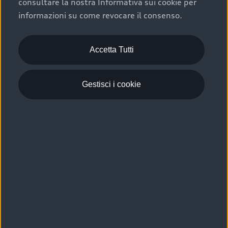
consultare la nostra Informativa sui cookie per
Scelta :plus, significa affidarsi ad un prodotto che viene
informazioni su come revocare il consenso.
sottoposto a 110 controlli approfonditi e coperto da
garanzia fino a 4 anni per una maggiore tutela del tuo
acquisto.
Accetta Tutti
Gestisci i cookie
Usato elettrico e ibrido:
efficienza e risparmio
Scegli l’usato elettrico o ibrido e giova dei numerosi
vantaggi che ti assicurano:
›
le auto usate elettriche offrono una guida silenziosa,
costi di gestione ridotti e zero emissioni locali,
›
mentre le auto usate ibride combinano efficienza e