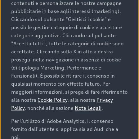
contenuti e personalizzare le nostre campagne
pubblicitarie in base agli interessi (marketing).
Scegliere un’auto usata è una decisione che coniuga
Cliccando sul pulsante "Gestisci i cookie" è
convenienza, affidabilità e sostenibilità. Per fare un
possibile gestire categorie di cookie e accettare
acquisto sicuro, è essenziale considerare aspetti
categorie aggiuntive. Cliccando sul pulsante
determinanti come la garanzia inclusa e l’affidabilità del
"Accetta tutti", tutte le categorie di cookie sono
marchio. Audi offre l’auto usata perfetta tramite Audi
accettate. Cliccando sulla X in alto a destra
Prima Scelta :plus
prosegui nella navigazione in assenza di cookie
(di tipologia Marketing, Performance e
Funzionali). È possibile ritirare il consenso in
qualsiasi momento con effetto futuro. Per
Cosa sapere prima di
maggiori informazioni, si prega di fare riferimento
acquistare la tua prossima
alla nostra
Cookie Policy
, alla nostra
Privacy
Policy
, nonché alla sezione
Note Legali
.
auto
Per l'utilizzo di Adobe Analytics, il consenso
fornito dall'utente si applica sia ad Audi che a
I requisiti fondamentali da considerare prima di
acquistare un’auto usata, oltre al prezzo e all'aspetto,
noi.