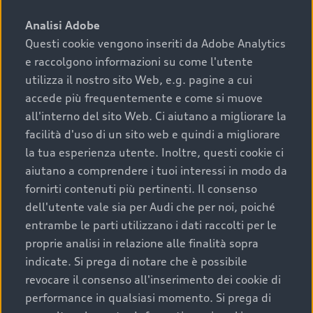
sono:
Analisi Adobe
Questi cookie vengono inseriti da Adobe Analytics
›
chilometraggio: un valore contenuto corrisponde a
e raccolgono informazioni su come l'utente
uno stato migliore del veicolo e a una maggiore
durata nel tempo;
utilizza il nostro sito Web, e.g. pagine a cui
accede più frequentemente e come si muove
›
cronologia dei tagliandi: una documentazione
all'interno del sito Web. Ci aiutano a migliorare la
completa della vettura certifica una manutenzione
facilità d'uso di un sito web e quindi a migliorare
costante e accurata;
la tua esperienza utente. Inoltre, questi cookie ci
›
condizioni della carrozzeria e degli interni: una
aiutano a comprendere i tuoi interessi in modo da
buona conservazione evidenzia cura e attenzione del
fornirti contenuti più pertinenti. Il consenso
precedente proprietario;
dell'utente vale sia per Audi che per noi, poiché
entrambe le parti utilizzano i dati raccolti per le
›
efficienza meccanica: motore, trasmissione e
proprie analisi in relazione alle finalità sopra
componenti principali in ottimo stato garantiscono
indicate. Si prega di notare che è possibile
prestazioni affidabili e sicure.
revocare il consenso all'inserimento dei cookie di
Acquistare un’auto usata in una Concessionaria ufficiale
performance in qualsiasi momento. Si prega di
Audi che offre l’usato garantito tramite Audi Prima