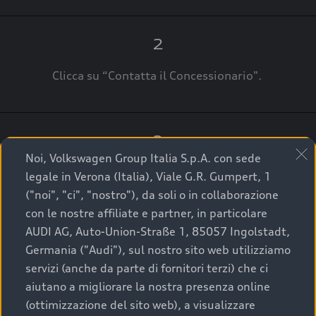
2
Clicca su “Contatta il Concessionario".
3
Noi, Volkswagen Group Italia S.p.A. con sede
A breve verrai ricontattato dal Customer Care
legale in Verona (Italia), Viale G.R. Gumpert, 1
Audi Center o direttamente dal Concessionario
("noi", "ci", "nostro"), da soli o in collaborazione
che ti supporterà per finalizzare la tua richiesta.
con le nostre affiliate e partner, in particolare
AUDI AG, Auto-Union-Straße 1, 85057 Ingolstadt,
Germania ("Audi"), sul nostro sito web utilizziamo
servizi (anche da parte di fornitori terzi) che ci
La qualità di acquistare
aiutano a migliorare la nostra presenza online
(ottimizzazione del sito web), a visualizzare
un’auto usata Audi