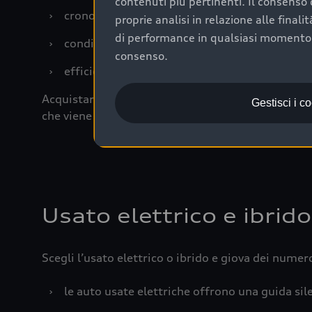
contenuti più pertinenti. Il consenso d
›
cronologia dei tagliandi: una documentazione
proprie analisi in relazione alle final
di performance in qualsiasi momento. 
›
condizioni della carrozzeria e degli interni: 
consenso.
›
efficienza meccanica: motore, trasmissione e 
Acquistare un’auto usata in una Concessionaria uff
Gestisci i c
che viene sottoposto a 110 controlli approfonditi
Usato elettrico e ibrido
Scegli l’usato elettrico o ibrido e giova dei numer
›
le auto usate elettriche offrono una guida sile