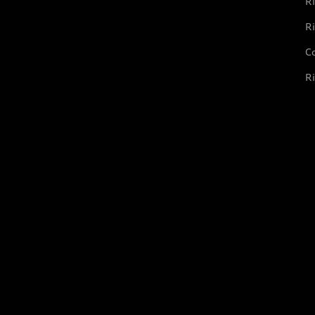
Ri
Ri
Co
Ri