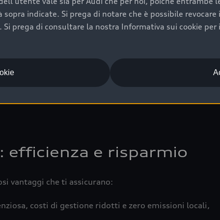
ell'utente vale sia per Audi che per noi, poiché entrambe le p
 completa della vettura certifica una manutenzione costa
ità sopra indicate. Si prega di notare che è possibile revocare
Si prega di consultare la nostra Informativa sui cookie per 
una buona conservazione evidenzia cura e attenzione del pr
componenti principali in ottimo stato garantiscono prestaz
iciale Audi che offre l’usato garantito tramite Audi Prima
ookie
Ac
 e coperto da garanzia fino a 4 anni per una maggiore tute
: efficienza e risparmio
osi vantaggi che ti assicurano:
nziosa, costi di gestione ridotti e zero emissioni locali,