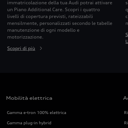
immatricolazione della tua Audi potrai attivare
s
un Piano Additional Care. Scopri i quattro
q
livelli di copertura previsti, rateizzabili
c
mensilmente, personalizzati secondo le tabelle
m
manutenzione di ogni modello e
S
motorizzazione.
U
Scopri di più
Mobilità elettrica
A
Gamma e-tron 100% elettrica
R
Gamma plug-in hybrid
Ri