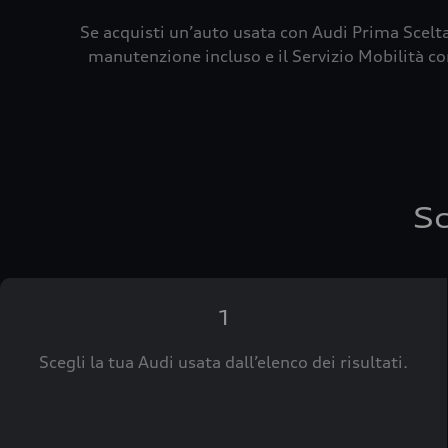
Se acquisti un’auto usata con Audi Prima Scelta
manutenzione incluso e il Servizio Mobilità con
Sc
1
Scegli la tua Audi usata dall’elenco dei risultati.