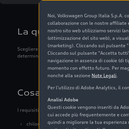
Noi, Volkswagen Group Italia S.p.A. con
collaborazione con le nostre affiliat
La qualità di acquistar
nostro sito web utilizziamo servizi (an
(ottimizzazione del sito web), a visua
(marketing). Cliccando sul pulsante "G
Scegliere un’auto usata è una decisione che coniug
Cliccando sul pulsante "Accetta tutti"
determinanti come la garanzia inclusa e l’affidabi
navigazione in assenza di cookie (di t
momento con effetto futuro. Per maggi
nonché alla sezione
Note Legali
.
Per l'utilizzo di Adobe Analytics, il c
Cosa sapere prima di a
Analisi Adobe
Questi cookie vengono inseriti da Ado
I requisiti fondamentali da considerare prima di a
cui accede più frequentemente e come 
quindi a migliorare la tua esperienza 
›
chilometraggio: un valore contenuto corrispo