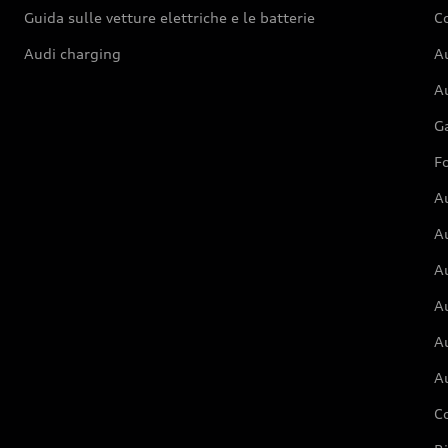
Guida sulle vetture elettriche e le batterie
Co
Audi charging
Au
Au
G
Fo
A
A
A
Au
A
A
C