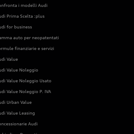
nfronta i modelli Audi
di Prima Scelta :plus
di for business
amma auto per neopatentati
rmule finanziarie e servizi
udi Value
udi Value Noleggio
udi Value Noleggio Usato
di Value Noleggio P. IVA
udi Urban Value
udi Value Leasing
oncessionarie Audi