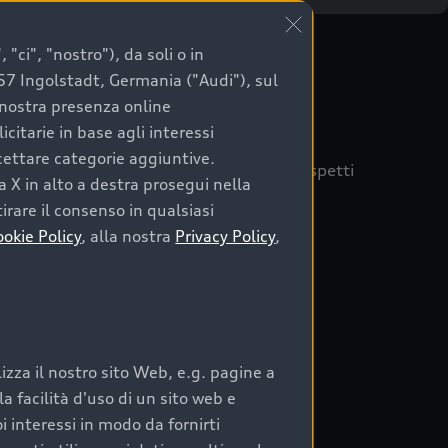
"ci", "nostro"), da soli o in
057 Ingolstadt, Germania ("Audi"), sul
a nostra presenza online
citarie in base agli interessi
ccettare categorie aggiuntive.
quisto sicuro, è essenziale considerare aspetti
a X in alto a destra prosegui nella
 Audi Prima Scelta :plus
irare il consenso in qualsiasi
ookie Policy
, alla nostra
Privacy Policy
,
auto
zza il nostro sito Web, e.g. pagine a
o:
 facilità d'uso di un sito web e
i interessi in modo da fornirti
rata nel tempo;