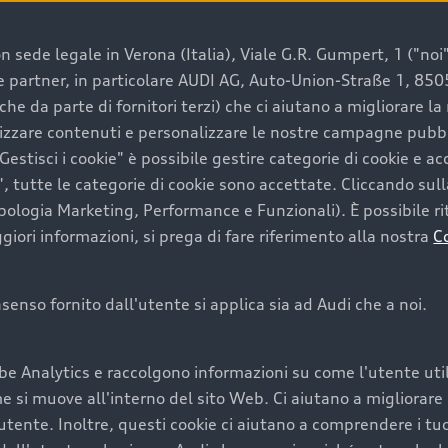
 sede legale in Verona (Italia), Viale G.R. Gumpert, 1 ("noi", 
e e partner, in particolare AUDI AG, Auto-Union-Straße 1, 85
e un’auto usata Audi
che da parte di fornitori terzi) che ci aiutano a migliorare l
lizzare contenuti e personalizzare le nostre campagne pubbli
estisci i cookie" è possibile gestire categorie di cookie e a
a convenienza, affidabilità e sostenibilità. Per fare un ac
, tutte le categorie di cookie sono accettate. Cliccando sull
lità del marchio. Audi offre l’auto usata perfetta tramite
ipologia Marketing, Performance e Funzionali). È possibile rit
ori informazioni, si prega di fare riferimento alla nostra
C
onsenso fornito dall'utente si applica sia ad Audi che a noi.
cquistare la tua prossima 
be Analytics e raccolgono informazioni su come l'utente utili
cquistare un’auto usata, oltre al prezzo e all'aspetto, son
si muove all'interno del sito Web. Ci aiutano a migliorare la
utente. Inoltre, questi cookie ci aiutano a comprendere i tuo
nde a uno stato migliore del veicolo e a una maggiore du