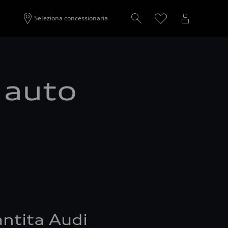
Seleziona concessionaria
a auto
ntita Audi