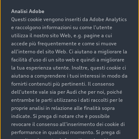
sono:
Analisi Adobe
Questi cookie vengono inseriti da Adobe Analytics
›
chilometraggio: un valore contenuto corrisponde a
e raccolgono informazioni su come l'utente
uno stato migliore del veicolo e a una maggiore
durata nel tempo;
utilizza il nostro sito Web, e.g. pagine a cui
accede più frequentemente e come si muove
›
cronologia dei tagliandi: una documentazione
all'interno del sito Web. Ci aiutano a migliorare la
completa della vettura certifica una manutenzione
facilità d'uso di un sito web e quindi a migliorare
costante e accurata;
la tua esperienza utente. Inoltre, questi cookie ci
›
condizioni della carrozzeria e degli interni: una
aiutano a comprendere i tuoi interessi in modo da
buona conservazione evidenzia cura e attenzione del
fornirti contenuti più pertinenti. Il consenso
precedente proprietario;
dell'utente vale sia per Audi che per noi, poiché
entrambe le parti utilizzano i dati raccolti per le
›
efficienza meccanica: motore, trasmissione e
proprie analisi in relazione alle finalità sopra
componenti principali in ottimo stato garantiscono
indicate. Si prega di notare che è possibile
prestazioni affidabili e sicure.
revocare il consenso all'inserimento dei cookie di
Acquistare un’auto usata in una Concessionaria ufficiale
performance in qualsiasi momento. Si prega di
Audi che offre l’usato garantito tramite Audi Prima