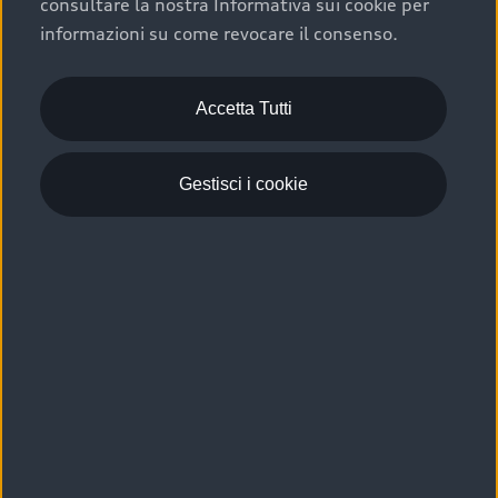
consultare la nostra Informativa sui cookie per
Scelta :plus, significa affidarsi ad un prodotto che viene
informazioni su come revocare il consenso.
sottoposto a 110 controlli approfonditi e coperto da
garanzia fino a 4 anni per una maggiore tutela del tuo
acquisto.
Accetta Tutti
Gestisci i cookie
Usato elettrico e ibrido:
efficienza e risparmio
Scegli l’usato elettrico o ibrido e giova dei numerosi
vantaggi che ti assicurano:
›
le auto usate elettriche offrono una guida silenziosa,
costi di gestione ridotti e zero emissioni locali,
›
mentre le auto usate ibride combinano efficienza e