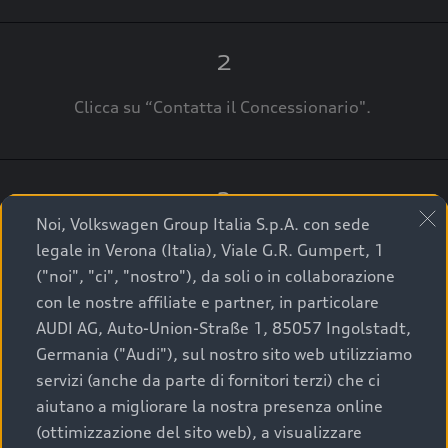
2
Clicca su “Contatta il Concessionario".
3
Noi, Volkswagen Group Italia S.p.A. con sede
A breve verrai ricontattato dal Customer Care
legale in Verona (Italia), Viale G.R. Gumpert, 1
Audi Center o direttamente dal Concessionario
("noi", "ci", "nostro"), da soli o in collaborazione
che ti supporterà per finalizzare la tua richiesta.
con le nostre affiliate e partner, in particolare
AUDI AG, Auto-Union-Straße 1, 85057 Ingolstadt,
Germania ("Audi"), sul nostro sito web utilizziamo
servizi (anche da parte di fornitori terzi) che ci
La qualità di acquistare
aiutano a migliorare la nostra presenza online
(ottimizzazione del sito web), a visualizzare
un’auto usata Audi