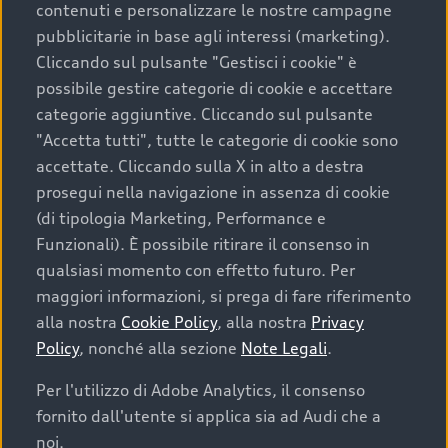
contenuti e personalizzare le nostre campagne
pubblicitarie in base agli interessi (marketing).
Scegliere un’auto usata è una decisione che coniuga
Cliccando sul pulsante "Gestisci i cookie" è
convenienza, affidabilità e sostenibilità. Per fare un
possibile gestire categorie di cookie e accettare
acquisto sicuro, è essenziale considerare aspetti
categorie aggiuntive. Cliccando sul pulsante
determinanti come la garanzia inclusa e l’affidabilità del
"Accetta tutti", tutte le categorie di cookie sono
marchio. Audi offre l’auto usata perfetta tramite Audi
accettate. Cliccando sulla X in alto a destra
Prima Scelta :plus
prosegui nella navigazione in assenza di cookie
(di tipologia Marketing, Performance e
Funzionali). È possibile ritirare il consenso in
qualsiasi momento con effetto futuro. Per
Cosa sapere prima di
maggiori informazioni, si prega di fare riferimento
acquistare la tua prossima
alla nostra
Cookie Policy
, alla nostra
Privacy
Policy
, nonché alla sezione
Note Legali
.
auto
Per l'utilizzo di Adobe Analytics, il consenso
fornito dall'utente si applica sia ad Audi che a
I requisiti fondamentali da considerare prima di
acquistare un’auto usata, oltre al prezzo e all'aspetto,
noi.