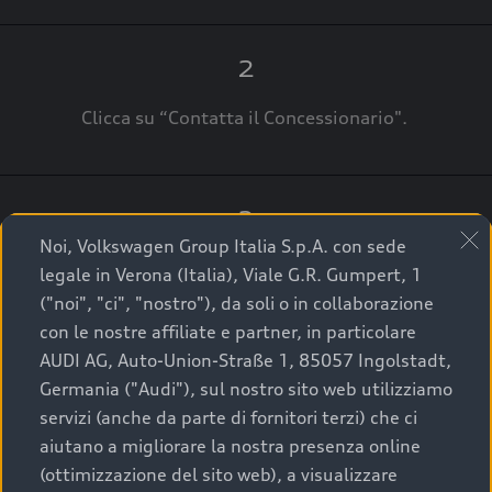
2
Clicca su “Contatta il Concessionario".
3
Noi, Volkswagen Group Italia S.p.A. con sede
A breve verrai ricontattato dal Customer Care
legale in Verona (Italia), Viale G.R. Gumpert, 1
Audi Center o direttamente dal Concessionario
("noi", "ci", "nostro"), da soli o in collaborazione
che ti supporterà per finalizzare la tua richiesta.
con le nostre affiliate e partner, in particolare
AUDI AG, Auto-Union-Straße 1, 85057 Ingolstadt,
Germania ("Audi"), sul nostro sito web utilizziamo
servizi (anche da parte di fornitori terzi) che ci
La qualità di acquistare
aiutano a migliorare la nostra presenza online
(ottimizzazione del sito web), a visualizzare
un’auto usata Audi