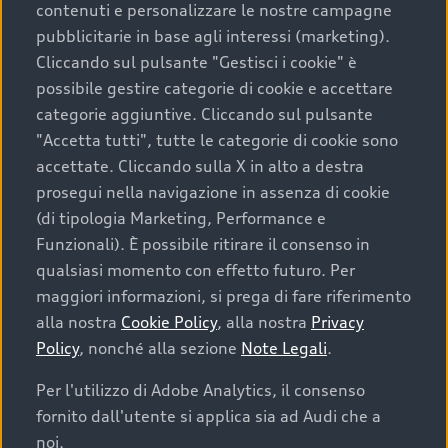
contenuti e personalizzare le nostre campagne
pubblicitarie in base agli interessi (marketing).
Scegliere un’auto usata è una decisione che coniuga
Cliccando sul pulsante "Gestisci i cookie" è
convenienza, affidabilità e sostenibilità. Per fare un
possibile gestire categorie di cookie e accettare
acquisto sicuro, è essenziale considerare aspetti
categorie aggiuntive. Cliccando sul pulsante
determinanti come la garanzia inclusa e l’affidabilità del
"Accetta tutti", tutte le categorie di cookie sono
marchio. Audi offre l’auto usata perfetta tramite Audi
accettate. Cliccando sulla X in alto a destra
Prima Scelta :plus
prosegui nella navigazione in assenza di cookie
(di tipologia Marketing, Performance e
Funzionali). È possibile ritirare il consenso in
qualsiasi momento con effetto futuro. Per
Cosa sapere prima di
maggiori informazioni, si prega di fare riferimento
acquistare la tua prossima
alla nostra
Cookie Policy
, alla nostra
Privacy
Policy
, nonché alla sezione
Note Legali
.
auto
Per l'utilizzo di Adobe Analytics, il consenso
fornito dall'utente si applica sia ad Audi che a
I requisiti fondamentali da considerare prima di
acquistare un’auto usata, oltre al prezzo e all'aspetto,
noi.