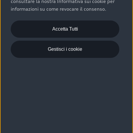
consultare la nostra Informativa sui cookie per
Scelta :plus, significa affidarsi ad un prodotto che viene
informazioni su come revocare il consenso.
sottoposto a 110 controlli approfonditi e coperto da
garanzia fino a 4 anni per una maggiore tutela del tuo
acquisto.
Accetta Tutti
Gestisci i cookie
Usato elettrico e ibrido:
efficienza e risparmio
Scegli l’usato elettrico o ibrido e giova dei numerosi
vantaggi che ti assicurano:
›
le auto usate elettriche offrono una guida silenziosa,
costi di gestione ridotti e zero emissioni locali,
›
mentre le auto usate ibride combinano efficienza e