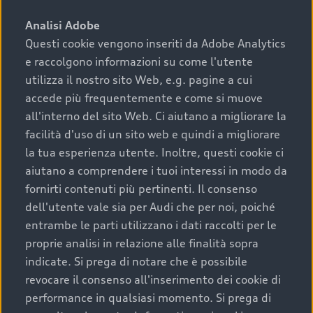
sono:
Analisi Adobe
Questi cookie vengono inseriti da Adobe Analytics
›
chilometraggio: un valore contenuto corrisponde a
e raccolgono informazioni su come l'utente
uno stato migliore del veicolo e a una maggiore
durata nel tempo;
utilizza il nostro sito Web, e.g. pagine a cui
accede più frequentemente e come si muove
›
cronologia dei tagliandi: una documentazione
all'interno del sito Web. Ci aiutano a migliorare la
completa della vettura certifica una manutenzione
facilità d'uso di un sito web e quindi a migliorare
costante e accurata;
la tua esperienza utente. Inoltre, questi cookie ci
›
condizioni della carrozzeria e degli interni: una
aiutano a comprendere i tuoi interessi in modo da
buona conservazione evidenzia cura e attenzione del
fornirti contenuti più pertinenti. Il consenso
precedente proprietario;
dell'utente vale sia per Audi che per noi, poiché
entrambe le parti utilizzano i dati raccolti per le
›
efficienza meccanica: motore, trasmissione e
proprie analisi in relazione alle finalità sopra
componenti principali in ottimo stato garantiscono
indicate. Si prega di notare che è possibile
prestazioni affidabili e sicure.
revocare il consenso all'inserimento dei cookie di
Acquistare un’auto usata in una Concessionaria ufficiale
performance in qualsiasi momento. Si prega di
Audi che offre l’usato garantito tramite Audi Prima