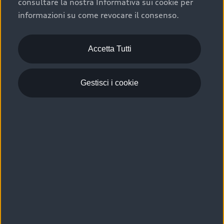
consultare la nostra Informativa sui cookie per
Scelta :plus, significa affidarsi ad un prodotto che viene
informazioni su come revocare il consenso.
sottoposto a 110 controlli approfonditi e coperto da
garanzia fino a 4 anni per una maggiore tutela del tuo
acquisto.
Accetta Tutti
Gestisci i cookie
Usato elettrico e ibrido:
efficienza e risparmio
Scegli l’usato elettrico o ibrido e giova dei numerosi
vantaggi che ti assicurano:
›
le auto usate elettriche offrono una guida silenziosa,
costi di gestione ridotti e zero emissioni locali,
›
mentre le auto usate ibride combinano efficienza e