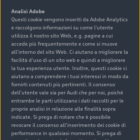
sono:
Analisi Adobe
Questi cookie vengono inseriti da Adobe Analytics
›
chilometraggio: un valore contenuto corrisponde a
e raccolgono informazioni su come l'utente
uno stato migliore del veicolo e a una maggiore
durata nel tempo;
utilizza il nostro sito Web, e.g. pagine a cui
accede più frequentemente e come si muove
›
cronologia dei tagliandi: una documentazione
all'interno del sito Web. Ci aiutano a migliorare la
completa della vettura certifica una manutenzione
facilità d'uso di un sito web e quindi a migliorare
costante e accurata;
la tua esperienza utente. Inoltre, questi cookie ci
›
condizioni della carrozzeria e degli interni: una
aiutano a comprendere i tuoi interessi in modo da
buona conservazione evidenzia cura e attenzione del
fornirti contenuti più pertinenti. Il consenso
precedente proprietario;
dell'utente vale sia per Audi che per noi, poiché
entrambe le parti utilizzano i dati raccolti per le
›
efficienza meccanica: motore, trasmissione e
proprie analisi in relazione alle finalità sopra
componenti principali in ottimo stato garantiscono
indicate. Si prega di notare che è possibile
prestazioni affidabili e sicure.
revocare il consenso all'inserimento dei cookie di
Acquistare un’auto usata in una Concessionaria ufficiale
performance in qualsiasi momento. Si prega di
Audi che offre l’usato garantito tramite Audi Prima