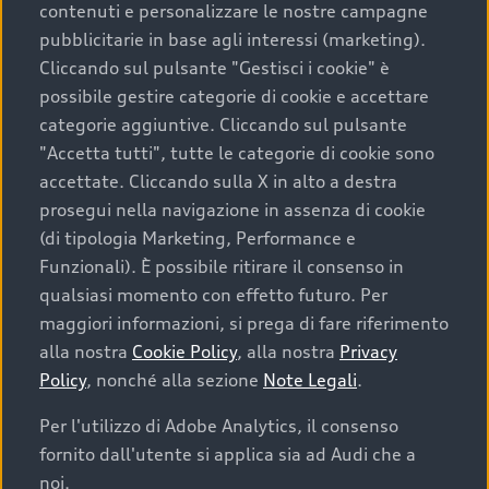
contenuti e personalizzare le nostre campagne
pubblicitarie in base agli interessi (marketing).
Scegliere un’auto usata è una decisione che coniuga
Cliccando sul pulsante "Gestisci i cookie" è
convenienza, affidabilità e sostenibilità. Per fare un
possibile gestire categorie di cookie e accettare
acquisto sicuro, è essenziale considerare aspetti
categorie aggiuntive. Cliccando sul pulsante
determinanti come la garanzia inclusa e l’affidabilità del
"Accetta tutti", tutte le categorie di cookie sono
marchio. Audi offre l’auto usata perfetta tramite Audi
accettate. Cliccando sulla X in alto a destra
Prima Scelta :plus
prosegui nella navigazione in assenza di cookie
(di tipologia Marketing, Performance e
Funzionali). È possibile ritirare il consenso in
qualsiasi momento con effetto futuro. Per
Cosa sapere prima di
maggiori informazioni, si prega di fare riferimento
acquistare la tua prossima
alla nostra
Cookie Policy
, alla nostra
Privacy
Policy
, nonché alla sezione
Note Legali
.
auto
Per l'utilizzo di Adobe Analytics, il consenso
fornito dall'utente si applica sia ad Audi che a
I requisiti fondamentali da considerare prima di
acquistare un’auto usata, oltre al prezzo e all'aspetto,
noi.