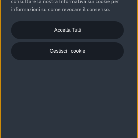
consultare la nostra Informativa sui cookie per
Scelta :plus, significa affidarsi ad un prodotto che viene
informazioni su come revocare il consenso.
sottoposto a 110 controlli approfonditi e coperto da
garanzia fino a 4 anni per una maggiore tutela del tuo
acquisto.
Accetta Tutti
Gestisci i cookie
Usato elettrico e ibrido:
efficienza e risparmio
Scegli l’usato elettrico o ibrido e giova dei numerosi
vantaggi che ti assicurano:
›
le auto usate elettriche offrono una guida silenziosa,
costi di gestione ridotti e zero emissioni locali,
›
mentre le auto usate ibride combinano efficienza e