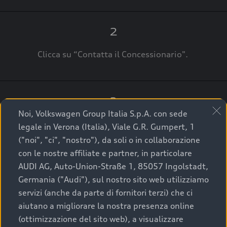
2
Clicca su “Contatta il Concessionario".
3
Noi, Volkswagen Group Italia S.p.A. con sede
A breve verrai ricontattato dal Customer Care
legale in Verona (Italia), Viale G.R. Gumpert, 1
Audi Center o direttamente dal Concessionario
("noi", "ci", "nostro"), da soli o in collaborazione
che ti supporterà per finalizzare la tua richiesta.
con le nostre affiliate e partner, in particolare
AUDI AG, Auto-Union-Straße 1, 85057 Ingolstadt,
Germania ("Audi"), sul nostro sito web utilizziamo
servizi (anche da parte di fornitori terzi) che ci
La qualità di acquistare
aiutano a migliorare la nostra presenza online
(ottimizzazione del sito web), a visualizzare
un’auto usata Audi