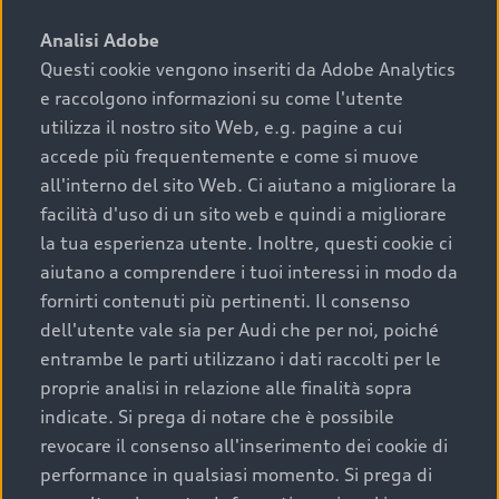
sono:
Analisi Adobe
Questi cookie vengono inseriti da Adobe Analytics
›
chilometraggio: un valore contenuto corrisponde a
e raccolgono informazioni su come l'utente
uno stato migliore del veicolo e a una maggiore
durata nel tempo;
utilizza il nostro sito Web, e.g. pagine a cui
accede più frequentemente e come si muove
›
cronologia dei tagliandi: una documentazione
all'interno del sito Web. Ci aiutano a migliorare la
completa della vettura certifica una manutenzione
facilità d'uso di un sito web e quindi a migliorare
costante e accurata;
la tua esperienza utente. Inoltre, questi cookie ci
›
condizioni della carrozzeria e degli interni: una
aiutano a comprendere i tuoi interessi in modo da
buona conservazione evidenzia cura e attenzione del
fornirti contenuti più pertinenti. Il consenso
precedente proprietario;
dell'utente vale sia per Audi che per noi, poiché
entrambe le parti utilizzano i dati raccolti per le
›
efficienza meccanica: motore, trasmissione e
proprie analisi in relazione alle finalità sopra
componenti principali in ottimo stato garantiscono
indicate. Si prega di notare che è possibile
prestazioni affidabili e sicure.
revocare il consenso all'inserimento dei cookie di
Acquistare un’auto usata in una Concessionaria ufficiale
performance in qualsiasi momento. Si prega di
Audi che offre l’usato garantito tramite Audi Prima