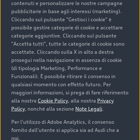
contenuti e personalizzare le nostre campagne
pubblicitarie in base agli interessi (marketing).
Scegliere un’auto usata è una decisione che coniuga
Cliccando sul pulsante "Gestisci i cookie" è
convenienza, affidabilità e sostenibilità. Per fare un
possibile gestire categorie di cookie e accettare
acquisto sicuro, è essenziale considerare aspetti
categorie aggiuntive. Cliccando sul pulsante
determinanti come la garanzia inclusa e l’affidabilità del
"Accetta tutti", tutte le categorie di cookie sono
marchio. Audi offre l’auto usata perfetta tramite Audi
accettate. Cliccando sulla X in alto a destra
Prima Scelta :plus
prosegui nella navigazione in assenza di cookie
(di tipologia Marketing, Performance e
Funzionali). È possibile ritirare il consenso in
qualsiasi momento con effetto futuro. Per
Cosa sapere prima di
maggiori informazioni, si prega di fare riferimento
acquistare la tua prossima
alla nostra
Cookie Policy
, alla nostra
Privacy
Policy
, nonché alla sezione
Note Legali
.
auto
Per l'utilizzo di Adobe Analytics, il consenso
fornito dall'utente si applica sia ad Audi che a
I requisiti fondamentali da considerare prima di
acquistare un’auto usata, oltre al prezzo e all'aspetto,
noi.