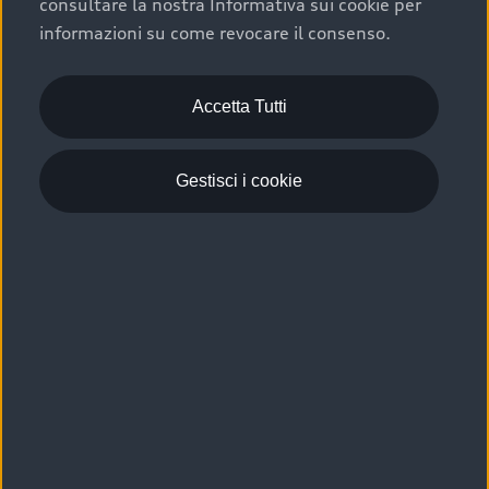
consultare la nostra Informativa sui cookie per
Scelta :plus, significa affidarsi ad un prodotto che viene
informazioni su come revocare il consenso.
sottoposto a 110 controlli approfonditi e coperto da
garanzia fino a 4 anni per una maggiore tutela del tuo
acquisto.
Accetta Tutti
Gestisci i cookie
Usato elettrico e ibrido:
efficienza e risparmio
Scegli l’usato elettrico o ibrido e giova dei numerosi
vantaggi che ti assicurano:
›
le auto usate elettriche offrono una guida silenziosa,
costi di gestione ridotti e zero emissioni locali,
›
mentre le auto usate ibride combinano efficienza e