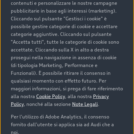
contenuti e personalizzare le nostre campagne
pubblicitarie in base agli interessi (marketing).
Scegliere un’auto usata è una decisione che coniuga
Cliccando sul pulsante "Gestisci i cookie" è
convenienza, affidabilità e sostenibilità. Per fare un
possibile gestire categorie di cookie e accettare
acquisto sicuro, è essenziale considerare aspetti
categorie aggiuntive. Cliccando sul pulsante
determinanti come la garanzia inclusa e l’affidabilità del
"Accetta tutti", tutte le categorie di cookie sono
marchio. Audi offre l’auto usata perfetta tramite Audi
accettate. Cliccando sulla X in alto a destra
Prima Scelta :plus
prosegui nella navigazione in assenza di cookie
(di tipologia Marketing, Performance e
Funzionali). È possibile ritirare il consenso in
qualsiasi momento con effetto futuro. Per
Cosa sapere prima di
maggiori informazioni, si prega di fare riferimento
acquistare la tua prossima
alla nostra
Cookie Policy
, alla nostra
Privacy
Policy
, nonché alla sezione
Note Legali
.
auto
Per l'utilizzo di Adobe Analytics, il consenso
fornito dall'utente si applica sia ad Audi che a
I requisiti fondamentali da considerare prima di
acquistare un’auto usata, oltre al prezzo e all'aspetto,
noi.