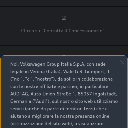
2
Clicca su “Contatta il Concessionario".
3
Noi, Volkswagen Group Italia S.p.A. con sede
A breve verrai ricontattato dal Customer Care
legale in Verona (Italia), Viale G.R. Gumpert, 1
Audi Center o direttamente dal Concessionario
("noi", "ci", "nostro"), da soli o in collaborazione
che ti supporterà per finalizzare la tua richiesta.
con le nostre affiliate e partner, in particolare
AUDI AG, Auto-Union-Straße 1, 85057 Ingolstadt,
Germania ("Audi"), sul nostro sito web utilizziamo
servizi (anche da parte di fornitori terzi) che ci
La qualità di acquistare
aiutano a migliorare la nostra presenza online
(ottimizzazione del sito web), a visualizzare
un’auto usata Audi