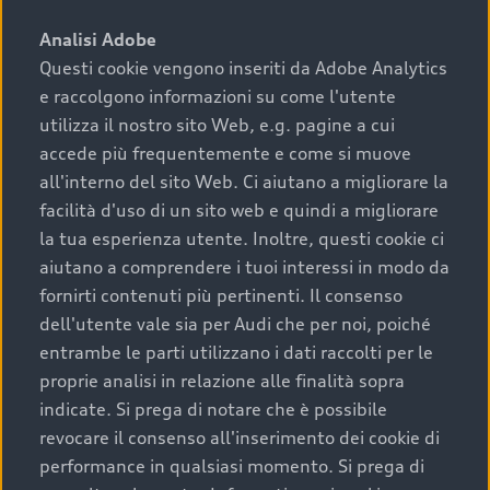
sono:
Analisi Adobe
Questi cookie vengono inseriti da Adobe Analytics
›
chilometraggio: un valore contenuto corrisponde a
e raccolgono informazioni su come l'utente
uno stato migliore del veicolo e a una maggiore
durata nel tempo;
utilizza il nostro sito Web, e.g. pagine a cui
accede più frequentemente e come si muove
›
cronologia dei tagliandi: una documentazione
all'interno del sito Web. Ci aiutano a migliorare la
completa della vettura certifica una manutenzione
facilità d'uso di un sito web e quindi a migliorare
costante e accurata;
la tua esperienza utente. Inoltre, questi cookie ci
›
condizioni della carrozzeria e degli interni: una
aiutano a comprendere i tuoi interessi in modo da
buona conservazione evidenzia cura e attenzione del
fornirti contenuti più pertinenti. Il consenso
precedente proprietario;
dell'utente vale sia per Audi che per noi, poiché
entrambe le parti utilizzano i dati raccolti per le
›
efficienza meccanica: motore, trasmissione e
proprie analisi in relazione alle finalità sopra
componenti principali in ottimo stato garantiscono
indicate. Si prega di notare che è possibile
prestazioni affidabili e sicure.
revocare il consenso all'inserimento dei cookie di
Acquistare un’auto usata in una Concessionaria ufficiale
performance in qualsiasi momento. Si prega di
Audi che offre l’usato garantito tramite Audi Prima