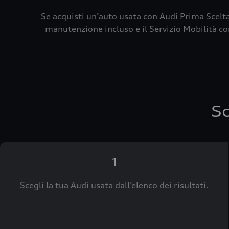
Se acquisti un’auto usata con Audi Prima Scelta
manutenzione incluso e il Servizio Mobilità con
Sc
1
Scegli la tua Audi usata dall’elenco dei risultati.