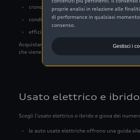
contenuti più pertinenti. Il consenso d
›
cronologia dei tagliandi: una documentazione
proprie analisi in relazione alle final
di performance in qualsiasi momento. 
›
condizioni della carrozzeria e degli interni: 
consenso.
›
efficienza meccanica: motore, trasmissione e 
Acquistare un’auto usata in una Concessionaria uff
Gestisci i c
che viene sottoposto a 110 controlli approfonditi
Usato elettrico e ibrido
Scegli l’usato elettrico o ibrido e giova dei numer
›
le auto usate elettriche offrono una guida sile