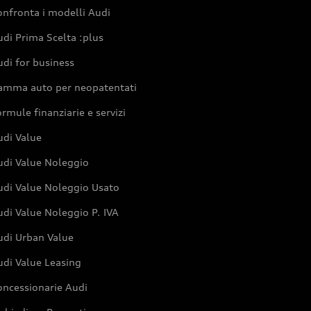
nfronta i modelli Audi
di Prima Scelta :plus
di for business
amma auto per neopatentati
rmule finanziarie e servizi
udi Value
udi Value Noleggio
udi Value Noleggio Usato
di Value Noleggio P. IVA
udi Urban Value
udi Value Leasing
oncessionarie Audi