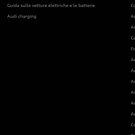
Guida sulle vetture elettriche e le batterie
Co
Audi charging
Au
Au
G
Fo
A
A
A
Au
A
A
C