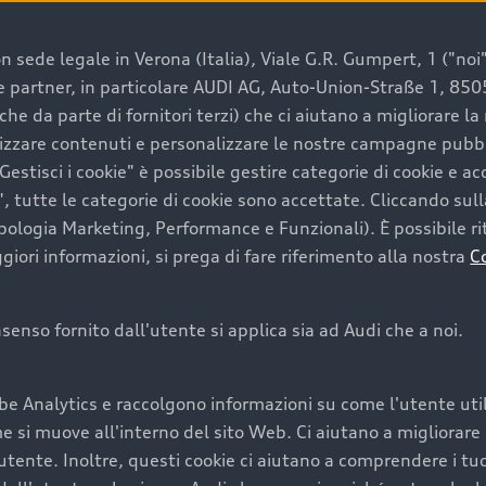
 sede legale in Verona (Italia), Viale G.R. Gumpert, 1 ("noi", 
e e partner, in particolare AUDI AG, Auto-Union-Straße 1, 85
e un’auto usata Audi
che da parte di fornitori terzi) che ci aiutano a migliorare l
lizzare contenuti e personalizzare le nostre campagne pubbli
estisci i cookie" è possibile gestire categorie di cookie e a
a convenienza, affidabilità e sostenibilità. Per fare un ac
, tutte le categorie di cookie sono accettate. Cliccando sull
lità del marchio. Audi offre l’auto usata perfetta tramite
ipologia Marketing, Performance e Funzionali). È possibile rit
ori informazioni, si prega di fare riferimento alla nostra
C
onsenso fornito dall'utente si applica sia ad Audi che a noi.
cquistare la tua prossima 
be Analytics e raccolgono informazioni su come l'utente utili
cquistare un’auto usata, oltre al prezzo e all'aspetto, son
si muove all'interno del sito Web. Ci aiutano a migliorare la
utente. Inoltre, questi cookie ci aiutano a comprendere i tuo
nde a uno stato migliore del veicolo e a una maggiore du