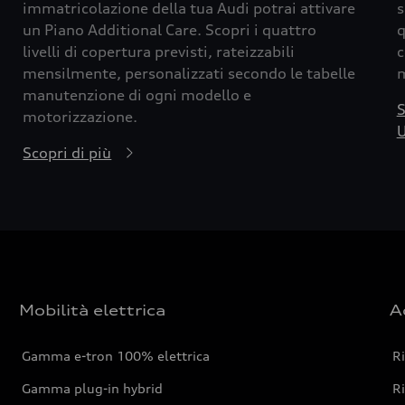
immatricolazione della tua Audi potrai attivare
s
un Piano Additional Care. Scopri i quattro
q
livelli di copertura previsti, rateizzabili
c
mensilmente, personalizzati secondo le tabelle
m
manutenzione di ogni modello e
S
motorizzazione.
U
Scopri di più
Mobilità elettrica
A
Gamma e-tron 100% elettrica
R
Gamma plug-in hybrid
Ri