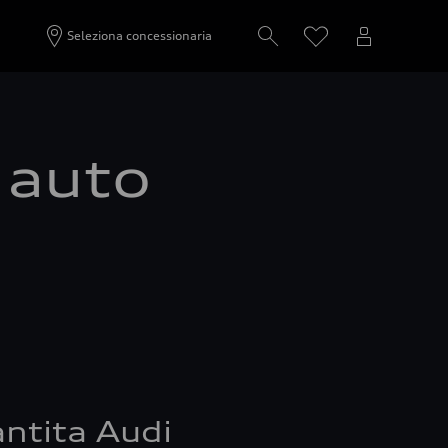
Seleziona concessionaria
a auto
ntita Audi