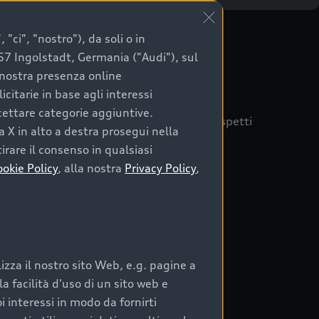
"ci", "nostro"), da soli o in
057 Ingolstadt, Germania ("Audi"), sul
a nostra presenza online
citarie in base agli interessi
ccettare categorie aggiuntive.
quisto sicuro, è essenziale considerare aspetti
a X in alto a destra prosegui nella
 Audi Prima Scelta :plus
irare il consenso in qualsiasi
ookie Policy
, alla nostra
Privacy Policy
,
auto
zza il nostro sito Web, e.g. pagine a
o:
 facilità d'uso di un sito web e
i interessi in modo da fornirti
rata nel tempo;