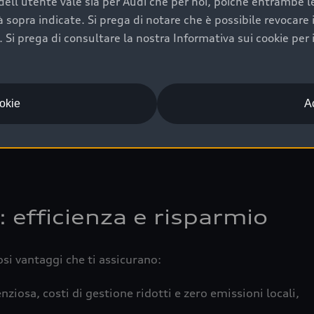
ell'utente vale sia per Audi che per noi, poiché entrambe le p
 completa della vettura certifica una manutenzione costa
ità sopra indicate. Si prega di notare che è possibile revocare
Si prega di consultare la nostra Informativa sui cookie per 
una buona conservazione evidenzia cura e attenzione del pr
componenti principali in ottimo stato garantiscono prestaz
iciale Audi che offre l’usato garantito tramite Audi Prima
ookie
Ac
 e coperto da garanzia fino a 4 anni per una maggiore tute
: efficienza e risparmio
osi vantaggi che ti assicurano:
nziosa, costi di gestione ridotti e zero emissioni locali,