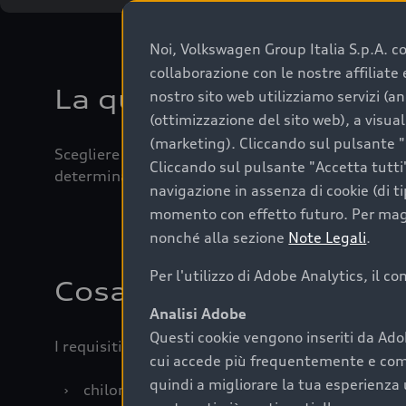
Noi, Volkswagen Group Italia S.p.A. con
collaborazione con le nostre affiliat
La qualità di acquistar
nostro sito web utilizziamo servizi (an
(ottimizzazione del sito web), a visua
(marketing). Cliccando sul pulsante "G
Scegliere un’auto usata è una decisione che coniug
Cliccando sul pulsante "Accetta tutti"
determinanti come la garanzia inclusa e l’affidabi
navigazione in assenza di cookie (di t
momento con effetto futuro. Per maggi
nonché alla sezione
Note Legali
.
Per l'utilizzo di Adobe Analytics, il c
Cosa sapere prima di a
Analisi Adobe
Questi cookie vengono inseriti da Ado
I requisiti fondamentali da considerare prima di a
cui accede più frequentemente e come 
quindi a migliorare la tua esperienza 
›
chilometraggio: un valore contenuto corrispo