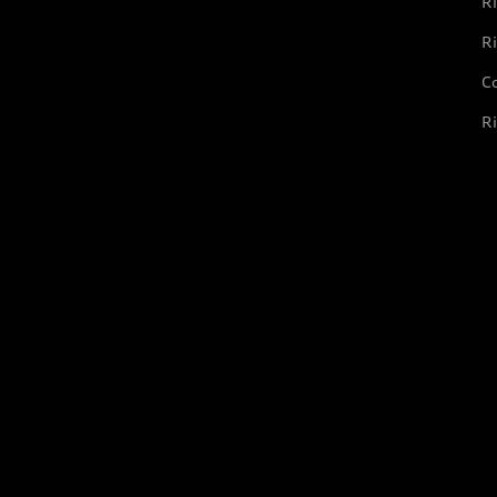
Ri
Ri
Co
Ri