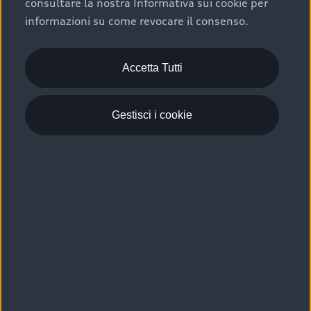
consultare la nostra Informativa sui cookie per
Scelta :plus, significa affidarsi ad un prodotto che viene
informazioni su come revocare il consenso.
sottoposto a 110 controlli approfonditi e coperto da
garanzia fino a 4 anni per una maggiore tutela del tuo
acquisto.
Accetta Tutti
Gestisci i cookie
Usato elettrico e ibrido:
efficienza e risparmio
Scegli l’usato elettrico o ibrido e giova dei numerosi
vantaggi che ti assicurano:
›
le auto usate elettriche offrono una guida silenziosa,
costi di gestione ridotti e zero emissioni locali,
›
mentre le auto usate ibride combinano efficienza e