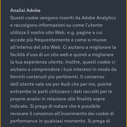
sono:
Analisi Adobe
Questi cookie vengono inseriti da Adobe Analytics
›
chilometraggio: un valore contenuto corrisponde a
e raccolgono informazioni su come l'utente
uno stato migliore del veicolo e a una maggiore
durata nel tempo;
utilizza il nostro sito Web, e.g. pagine a cui
accede più frequentemente e come si muove
›
cronologia dei tagliandi: una documentazione
all'interno del sito Web. Ci aiutano a migliorare la
completa della vettura certifica una manutenzione
facilità d'uso di un sito web e quindi a migliorare
costante e accurata;
la tua esperienza utente. Inoltre, questi cookie ci
›
condizioni della carrozzeria e degli interni: una
aiutano a comprendere i tuoi interessi in modo da
buona conservazione evidenzia cura e attenzione del
fornirti contenuti più pertinenti. Il consenso
precedente proprietario;
dell'utente vale sia per Audi che per noi, poiché
entrambe le parti utilizzano i dati raccolti per le
›
efficienza meccanica: motore, trasmissione e
proprie analisi in relazione alle finalità sopra
componenti principali in ottimo stato garantiscono
indicate. Si prega di notare che è possibile
prestazioni affidabili e sicure.
revocare il consenso all'inserimento dei cookie di
Acquistare un’auto usata in una Concessionaria ufficiale
performance in qualsiasi momento. Si prega di
Audi che offre l’usato garantito tramite Audi Prima