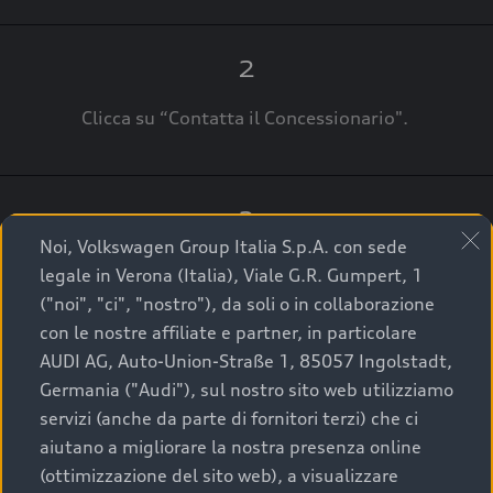
2
Clicca su “Contatta il Concessionario".
3
Noi, Volkswagen Group Italia S.p.A. con sede
A breve verrai ricontattato dal Customer Care
legale in Verona (Italia), Viale G.R. Gumpert, 1
Audi Center o direttamente dal Concessionario
("noi", "ci", "nostro"), da soli o in collaborazione
che ti supporterà per finalizzare la tua richiesta.
con le nostre affiliate e partner, in particolare
AUDI AG, Auto-Union-Straße 1, 85057 Ingolstadt,
Germania ("Audi"), sul nostro sito web utilizziamo
servizi (anche da parte di fornitori terzi) che ci
La qualità di acquistare
aiutano a migliorare la nostra presenza online
(ottimizzazione del sito web), a visualizzare
un’auto usata Audi