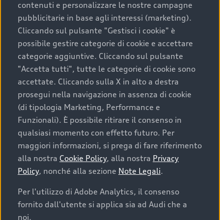
contenuti e personalizzare le nostre campagne
pubblicitarie in base agli interessi (marketing).
Scegliere un’auto usata è una decisione che coniuga
Cliccando sul pulsante "Gestisci i cookie" è
convenienza, affidabilità e sostenibilità. Per fare un
possibile gestire categorie di cookie e accettare
acquisto sicuro, è essenziale considerare aspetti
categorie aggiuntive. Cliccando sul pulsante
determinanti come la garanzia inclusa e l’affidabilità del
"Accetta tutti", tutte le categorie di cookie sono
marchio. Audi offre l’auto usata perfetta tramite Audi
accettate. Cliccando sulla X in alto a destra
Prima Scelta :plus
prosegui nella navigazione in assenza di cookie
(di tipologia Marketing, Performance e
Funzionali). È possibile ritirare il consenso in
qualsiasi momento con effetto futuro. Per
Cosa sapere prima di
maggiori informazioni, si prega di fare riferimento
acquistare la tua prossima
alla nostra
Cookie Policy
, alla nostra
Privacy
Policy
, nonché alla sezione
Note Legali
.
auto
Per l'utilizzo di Adobe Analytics, il consenso
fornito dall'utente si applica sia ad Audi che a
I requisiti fondamentali da considerare prima di
acquistare un’auto usata, oltre al prezzo e all'aspetto,
noi.