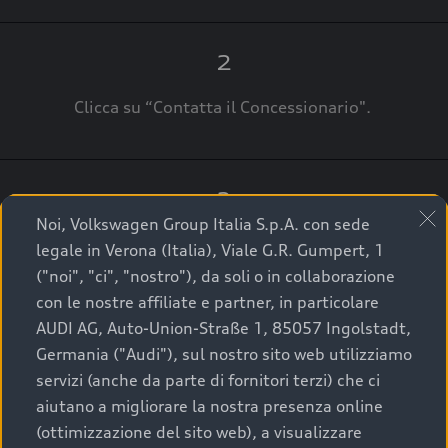
2
Clicca su “Contatta il Concessionario".
3
Noi, Volkswagen Group Italia S.p.A. con sede
A breve verrai ricontattato dal Customer Care
legale in Verona (Italia), Viale G.R. Gumpert, 1
Audi Center o direttamente dal Concessionario
("noi", "ci", "nostro"), da soli o in collaborazione
che ti supporterà per finalizzare la tua richiesta.
con le nostre affiliate e partner, in particolare
AUDI AG, Auto-Union-Straße 1, 85057 Ingolstadt,
Germania ("Audi"), sul nostro sito web utilizziamo
servizi (anche da parte di fornitori terzi) che ci
La qualità di acquistare
aiutano a migliorare la nostra presenza online
(ottimizzazione del sito web), a visualizzare
un’auto usata Audi