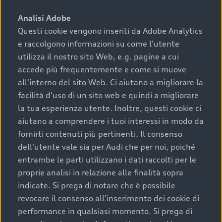
sono:
Analisi Adobe
Questi cookie vengono inseriti da Adobe Analytics
›
chilometraggio: un valore contenuto corrisponde a
e raccolgono informazioni su come l'utente
uno stato migliore del veicolo e a una maggiore
durata nel tempo;
utilizza il nostro sito Web, e.g. pagine a cui
accede più frequentemente e come si muove
›
cronologia dei tagliandi: una documentazione
all'interno del sito Web. Ci aiutano a migliorare la
completa della vettura certifica una manutenzione
facilità d'uso di un sito web e quindi a migliorare
costante e accurata;
la tua esperienza utente. Inoltre, questi cookie ci
›
condizioni della carrozzeria e degli interni: una
aiutano a comprendere i tuoi interessi in modo da
buona conservazione evidenzia cura e attenzione del
fornirti contenuti più pertinenti. Il consenso
precedente proprietario;
dell'utente vale sia per Audi che per noi, poiché
entrambe le parti utilizzano i dati raccolti per le
›
efficienza meccanica: motore, trasmissione e
proprie analisi in relazione alle finalità sopra
componenti principali in ottimo stato garantiscono
indicate. Si prega di notare che è possibile
prestazioni affidabili e sicure.
revocare il consenso all'inserimento dei cookie di
Acquistare un’auto usata in una Concessionaria ufficiale
performance in qualsiasi momento. Si prega di
Audi che offre l’usato garantito tramite Audi Prima