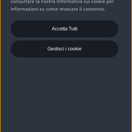
consultare la nostra Informativa sui cookie per
Scelta :plus, significa affidarsi ad un prodotto che viene
informazioni su come revocare il consenso.
sottoposto a 110 controlli approfonditi e coperto da
garanzia fino a 4 anni per una maggiore tutela del tuo
acquisto.
Accetta Tutti
Gestisci i cookie
Usato elettrico e ibrido:
efficienza e risparmio
Scegli l’usato elettrico o ibrido e giova dei numerosi
vantaggi che ti assicurano:
›
le auto usate elettriche offrono una guida silenziosa,
costi di gestione ridotti e zero emissioni locali,
›
mentre le auto usate ibride combinano efficienza e