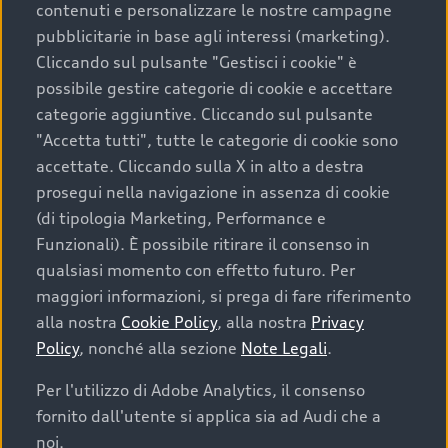
contenuti e personalizzare le nostre campagne
pubblicitarie in base agli interessi (marketing).
Scegliere un’auto usata è una decisione che coniuga
Cliccando sul pulsante "Gestisci i cookie" è
convenienza, affidabilità e sostenibilità. Per fare un
possibile gestire categorie di cookie e accettare
acquisto sicuro, è essenziale considerare aspetti
categorie aggiuntive. Cliccando sul pulsante
determinanti come la garanzia inclusa e l’affidabilità del
"Accetta tutti", tutte le categorie di cookie sono
marchio. Audi offre l’auto usata perfetta tramite Audi
accettate. Cliccando sulla X in alto a destra
Prima Scelta :plus
prosegui nella navigazione in assenza di cookie
(di tipologia Marketing, Performance e
Funzionali). È possibile ritirare il consenso in
qualsiasi momento con effetto futuro. Per
Cosa sapere prima di
maggiori informazioni, si prega di fare riferimento
acquistare la tua prossima
alla nostra
Cookie Policy
, alla nostra
Privacy
Policy
, nonché alla sezione
Note Legali
.
auto
Per l'utilizzo di Adobe Analytics, il consenso
fornito dall'utente si applica sia ad Audi che a
I requisiti fondamentali da considerare prima di
acquistare un’auto usata, oltre al prezzo e all'aspetto,
noi.