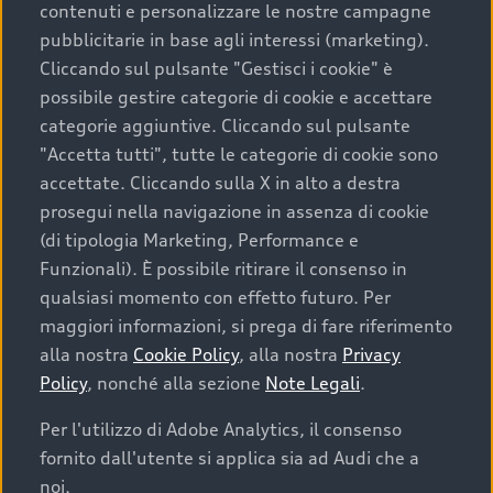
contenuti e personalizzare le nostre campagne
pubblicitarie in base agli interessi (marketing).
Scegliere un’auto usata è una decisione che coniuga
Cliccando sul pulsante "Gestisci i cookie" è
convenienza, affidabilità e sostenibilità. Per fare un
possibile gestire categorie di cookie e accettare
acquisto sicuro, è essenziale considerare aspetti
categorie aggiuntive. Cliccando sul pulsante
determinanti come la garanzia inclusa e l’affidabilità del
"Accetta tutti", tutte le categorie di cookie sono
marchio. Audi offre l’auto usata perfetta tramite Audi
accettate. Cliccando sulla X in alto a destra
Prima Scelta :plus
prosegui nella navigazione in assenza di cookie
(di tipologia Marketing, Performance e
Funzionali). È possibile ritirare il consenso in
qualsiasi momento con effetto futuro. Per
Cosa sapere prima di
maggiori informazioni, si prega di fare riferimento
acquistare la tua prossima
alla nostra
Cookie Policy
, alla nostra
Privacy
Policy
, nonché alla sezione
Note Legali
.
auto
Per l'utilizzo di Adobe Analytics, il consenso
fornito dall'utente si applica sia ad Audi che a
I requisiti fondamentali da considerare prima di
acquistare un’auto usata, oltre al prezzo e all'aspetto,
noi.