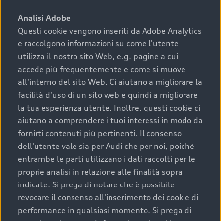
sono:
Analisi Adobe
Questi cookie vengono inseriti da Adobe Analytics
›
chilometraggio: un valore contenuto corrisponde a
e raccolgono informazioni su come l'utente
uno stato migliore del veicolo e a una maggiore
durata nel tempo;
utilizza il nostro sito Web, e.g. pagine a cui
accede più frequentemente e come si muove
›
cronologia dei tagliandi: una documentazione
all'interno del sito Web. Ci aiutano a migliorare la
completa della vettura certifica una manutenzione
facilità d'uso di un sito web e quindi a migliorare
costante e accurata;
la tua esperienza utente. Inoltre, questi cookie ci
›
condizioni della carrozzeria e degli interni: una
aiutano a comprendere i tuoi interessi in modo da
buona conservazione evidenzia cura e attenzione del
fornirti contenuti più pertinenti. Il consenso
precedente proprietario;
dell'utente vale sia per Audi che per noi, poiché
entrambe le parti utilizzano i dati raccolti per le
›
efficienza meccanica: motore, trasmissione e
proprie analisi in relazione alle finalità sopra
componenti principali in ottimo stato garantiscono
indicate. Si prega di notare che è possibile
prestazioni affidabili e sicure.
revocare il consenso all'inserimento dei cookie di
Acquistare un’auto usata in una Concessionaria ufficiale
performance in qualsiasi momento. Si prega di
Audi che offre l’usato garantito tramite Audi Prima