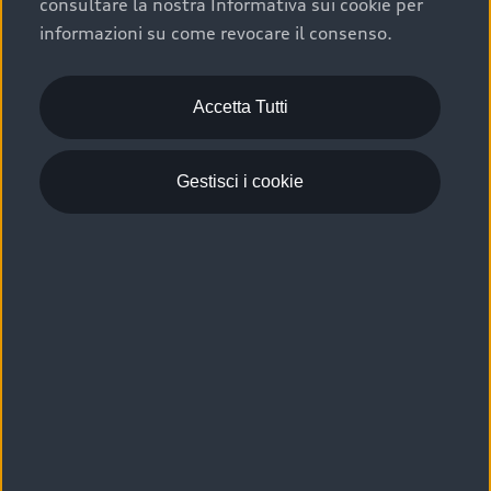
consultare la nostra Informativa sui cookie per
Scelta :plus, significa affidarsi ad un prodotto che viene
informazioni su come revocare il consenso.
sottoposto a 110 controlli approfonditi e coperto da
garanzia fino a 4 anni per una maggiore tutela del tuo
acquisto.
Accetta Tutti
Gestisci i cookie
Usato elettrico e ibrido:
efficienza e risparmio
Scegli l’usato elettrico o ibrido e giova dei numerosi
vantaggi che ti assicurano:
›
le auto usate elettriche offrono una guida silenziosa,
costi di gestione ridotti e zero emissioni locali,
›
mentre le auto usate ibride combinano efficienza e