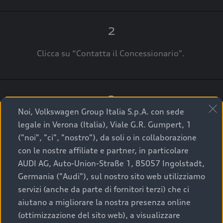
2
Clicca su “Contatta il Concessionario".
3
Noi, Volkswagen Group Italia S.p.A. con sede
A breve verrai ricontattato dal Customer Care
legale in Verona (Italia), Viale G.R. Gumpert, 1
Audi Center o direttamente dal Concessionario
("noi", "ci", "nostro"), da soli o in collaborazione
che ti supporterà per finalizzare la tua richiesta.
con le nostre affiliate e partner, in particolare
AUDI AG, Auto-Union-Straße 1, 85057 Ingolstadt,
Germania ("Audi"), sul nostro sito web utilizziamo
servizi (anche da parte di fornitori terzi) che ci
La qualità di acquistare
aiutano a migliorare la nostra presenza online
(ottimizzazione del sito web), a visualizzare
un’auto usata Audi