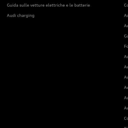
Guida sulle vetture elettriche e le batterie
Co
Audi charging
Au
Au
G
Fo
A
A
A
Au
A
A
C