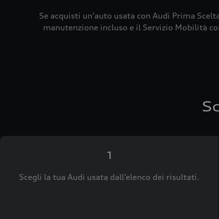
Se acquisti un’auto usata con Audi Prima Scelta
manutenzione incluso e il Servizio Mobilità con
Sc
1
Scegli la tua Audi usata dall’elenco dei risultati.