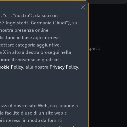
"ci", "nostro"), da soli o in
057 Ingolstadt, Germania ("Audi"), sul
a nostra presenza online
citarie in base agli interessi
ccettare categorie aggiuntive.
quisto sicuro, è essenziale considerare aspetti
a X in alto a destra prosegui nella
 Audi Prima Scelta :plus
irare il consenso in qualsiasi
ookie Policy
, alla nostra
Privacy Policy
,
auto
zza il nostro sito Web, e.g. pagine a
o:
 facilità d'uso di un sito web e
i interessi in modo da fornirti
rata nel tempo;