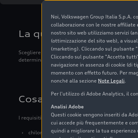
Noi, Volkswagen Group Italia S.p.A. con
collaborazione con le nostre affiliat
La qualità di acquistar
nostro sito web utilizziamo servizi (an
(ottimizzazione del sito web), a visua
(marketing). Cliccando sul pulsante "G
Scegliere un’auto usata è una decisione che coniug
Cliccando sul pulsante "Accetta tutti"
determinanti come la garanzia inclusa e l’affidabi
navigazione in assenza di cookie (di t
momento con effetto futuro. Per maggi
nonché alla sezione
Note Legali
.
Per l'utilizzo di Adobe Analytics, il c
Cosa sapere prima di a
Analisi Adobe
Questi cookie vengono inseriti da Ado
I requisiti fondamentali da considerare prima di a
cui accede più frequentemente e come 
quindi a migliorare la tua esperienza 
›
chilometraggio: un valore contenuto corrispo