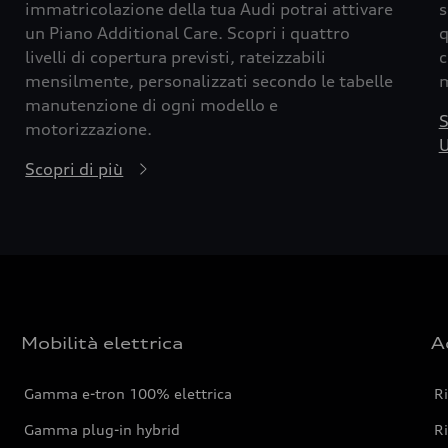
immatricolazione della tua Audi potrai attivare
s
un Piano Additional Care. Scopri i quattro
q
livelli di copertura previsti, rateizzabili
c
mensilmente, personalizzati secondo le tabelle
m
manutenzione di ogni modello e
S
motorizzazione.
U
Scopri di più
Mobilità elettrica
A
Gamma e-tron 100% elettrica
R
Gamma plug-in hybrid
Ri