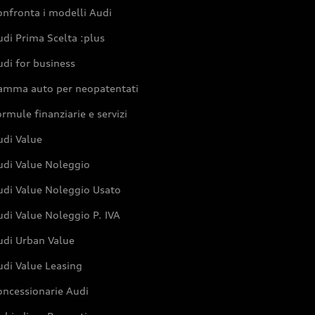
nfronta i modelli Audi
di Prima Scelta :plus
di for business
amma auto per neopatentati
rmule finanziarie e servizi
udi Value
udi Value Noleggio
udi Value Noleggio Usato
di Value Noleggio P. IVA
udi Urban Value
udi Value Leasing
oncessionarie Audi