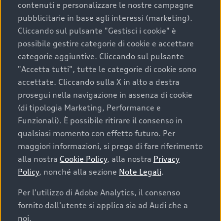
contenuti e personalizzare le nostre campagne
pubblicitarie in base agli interessi (marketing).
Scegliere un’auto usata è una decisione che coniuga
Cliccando sul pulsante "Gestisci i cookie" è
convenienza, affidabilità e sostenibilità. Per fare un
possibile gestire categorie di cookie e accettare
acquisto sicuro, è essenziale considerare aspetti
categorie aggiuntive. Cliccando sul pulsante
determinanti come la garanzia inclusa e l’affidabilità del
"Accetta tutti", tutte le categorie di cookie sono
marchio. Audi offre l’auto usata perfetta tramite Audi
accettate. Cliccando sulla X in alto a destra
Prima Scelta :plus
prosegui nella navigazione in assenza di cookie
(di tipologia Marketing, Performance e
Funzionali). È possibile ritirare il consenso in
qualsiasi momento con effetto futuro. Per
Cosa sapere prima di
maggiori informazioni, si prega di fare riferimento
acquistare la tua prossima
alla nostra
Cookie Policy
, alla nostra
Privacy
Policy
, nonché alla sezione
Note Legali
.
auto
Per l'utilizzo di Adobe Analytics, il consenso
fornito dall'utente si applica sia ad Audi che a
I requisiti fondamentali da considerare prima di
acquistare un’auto usata, oltre al prezzo e all'aspetto,
noi.