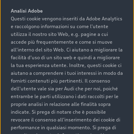
sono:
Analisi Adobe
Questi cookie vengono inseriti da Adobe Analytics
›
chilometraggio: un valore contenuto corrisponde a
e raccolgono informazioni su come l'utente
uno stato migliore del veicolo e a una maggiore
durata nel tempo;
utilizza il nostro sito Web, e.g. pagine a cui
accede più frequentemente e come si muove
›
cronologia dei tagliandi: una documentazione
all'interno del sito Web. Ci aiutano a migliorare la
completa della vettura certifica una manutenzione
facilità d'uso di un sito web e quindi a migliorare
costante e accurata;
la tua esperienza utente. Inoltre, questi cookie ci
›
condizioni della carrozzeria e degli interni: una
aiutano a comprendere i tuoi interessi in modo da
buona conservazione evidenzia cura e attenzione del
fornirti contenuti più pertinenti. Il consenso
precedente proprietario;
dell'utente vale sia per Audi che per noi, poiché
entrambe le parti utilizzano i dati raccolti per le
›
efficienza meccanica: motore, trasmissione e
proprie analisi in relazione alle finalità sopra
componenti principali in ottimo stato garantiscono
indicate. Si prega di notare che è possibile
prestazioni affidabili e sicure.
revocare il consenso all'inserimento dei cookie di
Acquistare un’auto usata in una Concessionaria ufficiale
performance in qualsiasi momento. Si prega di
Audi che offre l’usato garantito tramite Audi Prima