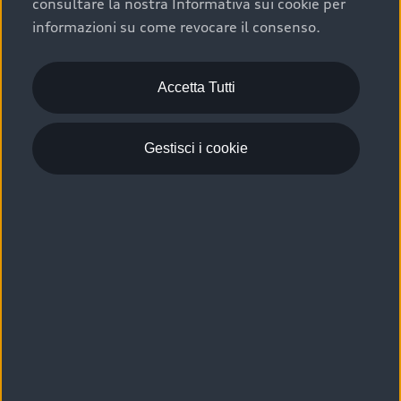
consultare la nostra Informativa sui cookie per
Scelta :plus, significa affidarsi ad un prodotto che viene
informazioni su come revocare il consenso.
sottoposto a 110 controlli approfonditi e coperto da
garanzia fino a 4 anni per una maggiore tutela del tuo
acquisto.
Accetta Tutti
Gestisci i cookie
Usato elettrico e ibrido:
efficienza e risparmio
Scegli l’usato elettrico o ibrido e giova dei numerosi
vantaggi che ti assicurano:
›
le auto usate elettriche offrono una guida silenziosa,
costi di gestione ridotti e zero emissioni locali,
›
mentre le auto usate ibride combinano efficienza e