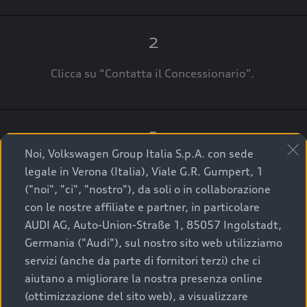
2
Clicca su “Contatta il Concessionario".
3
Noi, Volkswagen Group Italia S.p.A. con sede
A breve verrai ricontattato dal Customer Care
legale in Verona (Italia), Viale G.R. Gumpert, 1
Audi Center o direttamente dal Concessionario
("noi", "ci", "nostro"), da soli o in collaborazione
che ti supporterà per finalizzare la tua richiesta.
con le nostre affiliate e partner, in particolare
AUDI AG, Auto-Union-Straße 1, 85057 Ingolstadt,
Germania ("Audi"), sul nostro sito web utilizziamo
servizi (anche da parte di fornitori terzi) che ci
La qualità di acquistare
aiutano a migliorare la nostra presenza online
(ottimizzazione del sito web), a visualizzare
un’auto usata Audi