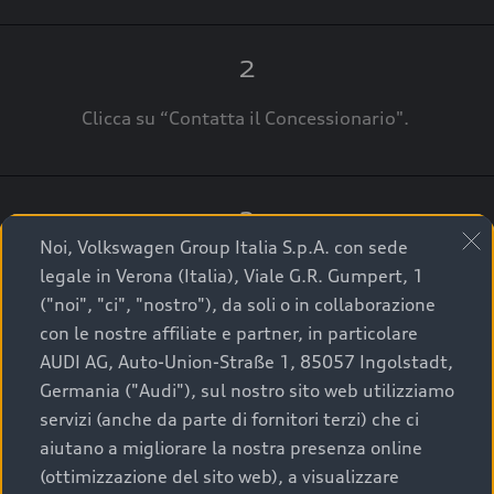
2
Clicca su “Contatta il Concessionario".
3
Noi, Volkswagen Group Italia S.p.A. con sede
A breve verrai ricontattato dal Customer Care
legale in Verona (Italia), Viale G.R. Gumpert, 1
Audi Center o direttamente dal Concessionario
("noi", "ci", "nostro"), da soli o in collaborazione
che ti supporterà per finalizzare la tua richiesta.
con le nostre affiliate e partner, in particolare
AUDI AG, Auto-Union-Straße 1, 85057 Ingolstadt,
Germania ("Audi"), sul nostro sito web utilizziamo
servizi (anche da parte di fornitori terzi) che ci
La qualità di acquistare
aiutano a migliorare la nostra presenza online
(ottimizzazione del sito web), a visualizzare
un’auto usata Audi