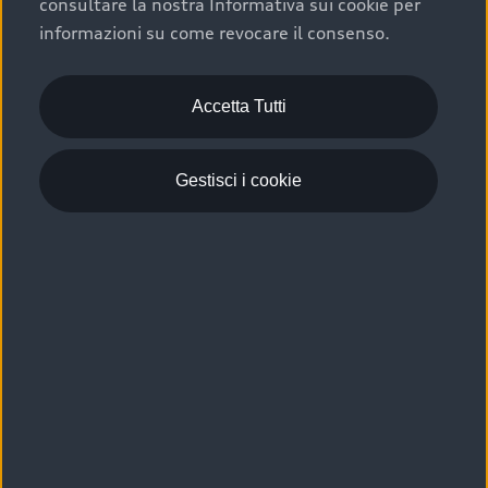
consultare la nostra Informativa sui cookie per
Scelta :plus, significa affidarsi ad un prodotto che viene
informazioni su come revocare il consenso.
sottoposto a 110 controlli approfonditi e coperto da
garanzia fino a 4 anni per una maggiore tutela del tuo
acquisto.
Accetta Tutti
Gestisci i cookie
Usato elettrico e ibrido:
efficienza e risparmio
Scegli l’usato elettrico o ibrido e giova dei numerosi
vantaggi che ti assicurano:
›
le auto usate elettriche offrono una guida silenziosa,
costi di gestione ridotti e zero emissioni locali,
›
mentre le auto usate ibride combinano efficienza e