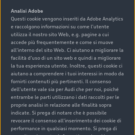
sono:
Analisi Adobe
Questi cookie vengono inseriti da Adobe Analytics
›
chilometraggio: un valore contenuto corrisponde a
e raccolgono informazioni su come l'utente
uno stato migliore del veicolo e a una maggiore
durata nel tempo;
utilizza il nostro sito Web, e.g. pagine a cui
accede più frequentemente e come si muove
›
cronologia dei tagliandi: una documentazione
all'interno del sito Web. Ci aiutano a migliorare la
completa della vettura certifica una manutenzione
facilità d'uso di un sito web e quindi a migliorare
costante e accurata;
la tua esperienza utente. Inoltre, questi cookie ci
›
condizioni della carrozzeria e degli interni: una
aiutano a comprendere i tuoi interessi in modo da
buona conservazione evidenzia cura e attenzione del
fornirti contenuti più pertinenti. Il consenso
precedente proprietario;
dell'utente vale sia per Audi che per noi, poiché
entrambe le parti utilizzano i dati raccolti per le
›
efficienza meccanica: motore, trasmissione e
proprie analisi in relazione alle finalità sopra
componenti principali in ottimo stato garantiscono
indicate. Si prega di notare che è possibile
prestazioni affidabili e sicure.
revocare il consenso all'inserimento dei cookie di
Acquistare un’auto usata in una Concessionaria ufficiale
performance in qualsiasi momento. Si prega di
Audi che offre l’usato garantito tramite Audi Prima