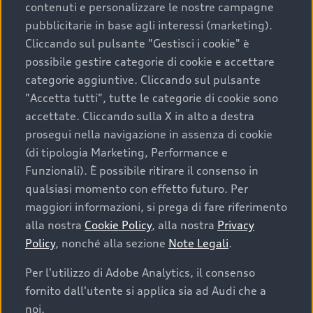
contenuti e personalizzare le nostre campagne
pubblicitarie in base agli interessi (marketing).
Scegliere un’auto usata è una decisione che coniuga
Cliccando sul pulsante "Gestisci i cookie" è
convenienza, affidabilità e sostenibilità. Per fare un
possibile gestire categorie di cookie e accettare
acquisto sicuro, è essenziale considerare aspetti
categorie aggiuntive. Cliccando sul pulsante
determinanti come la garanzia inclusa e l’affidabilità del
"Accetta tutti", tutte le categorie di cookie sono
marchio. Audi offre l’auto usata perfetta tramite Audi
accettate. Cliccando sulla X in alto a destra
Prima Scelta :plus
prosegui nella navigazione in assenza di cookie
(di tipologia Marketing, Performance e
Funzionali). È possibile ritirare il consenso in
qualsiasi momento con effetto futuro. Per
Cosa sapere prima di
maggiori informazioni, si prega di fare riferimento
acquistare la tua prossima
alla nostra
Cookie Policy
, alla nostra
Privacy
Policy
, nonché alla sezione
Note Legali
.
auto
Per l'utilizzo di Adobe Analytics, il consenso
fornito dall'utente si applica sia ad Audi che a
I requisiti fondamentali da considerare prima di
acquistare un’auto usata, oltre al prezzo e all'aspetto,
noi.