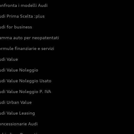
nfronta i modelli Audi
di Prima Scelta :plus
di for business
amma auto per neopatentati
rmule finanziarie e servizi
udi Value
udi Value Noleggio
udi Value Noleggio Usato
di Value Noleggio P. IVA
udi Urban Value
udi Value Leasing
oncessionarie Audi