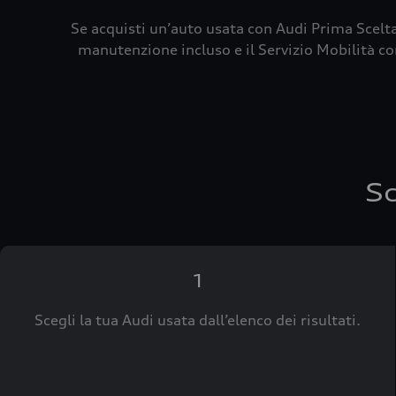
Se acquisti un’auto usata con Audi Prima Scelta
manutenzione incluso e il Servizio Mobilità con
Sc
1
Scegli la tua Audi usata dall’elenco dei risultati.