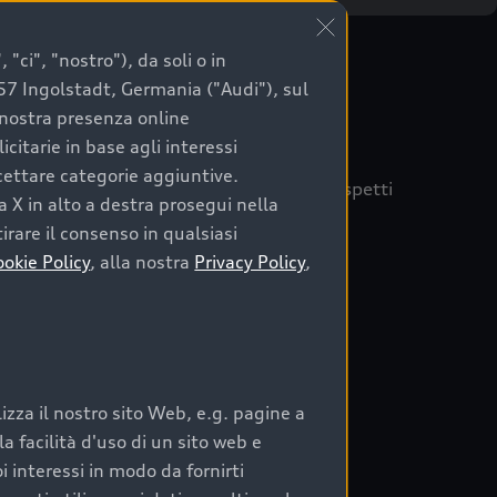
"ci", "nostro"), da soli o in
057 Ingolstadt, Germania ("Audi"), sul
a nostra presenza online
citarie in base agli interessi
ccettare categorie aggiuntive.
quisto sicuro, è essenziale considerare aspetti
a X in alto a destra prosegui nella
 Audi Prima Scelta :plus
irare il consenso in qualsiasi
ookie Policy
, alla nostra
Privacy Policy
,
auto
zza il nostro sito Web, e.g. pagine a
o:
 facilità d'uso di un sito web e
i interessi in modo da fornirti
rata nel tempo;