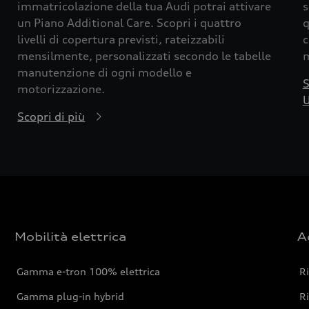
immatricolazione della tua Audi potrai attivare
s
un Piano Additional Care. Scopri i quattro
q
livelli di copertura previsti, rateizzabili
c
mensilmente, personalizzati secondo le tabelle
m
manutenzione di ogni modello e
S
motorizzazione.
U
Scopri di più
Mobilità elettrica
A
Gamma e-tron 100% elettrica
R
Gamma plug-in hybrid
Ri