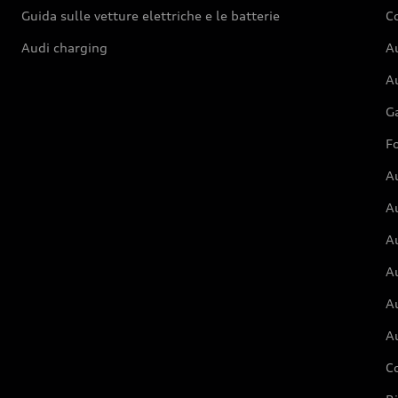
Guida sulle vetture elettriche e le batterie
Co
Audi charging
Au
Au
G
Fo
A
A
A
Au
A
A
C