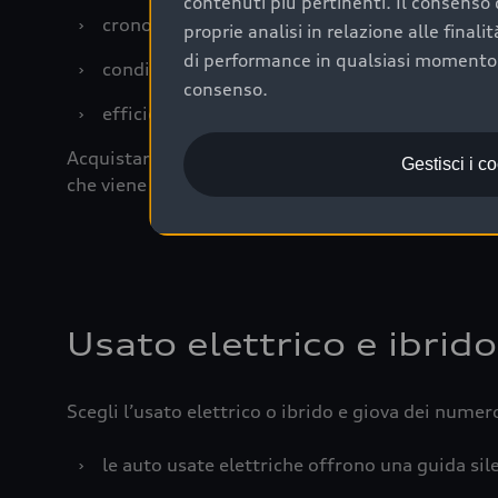
contenuti più pertinenti. Il consenso d
›
cronologia dei tagliandi: una documentazione
proprie analisi in relazione alle final
di performance in qualsiasi momento. 
›
condizioni della carrozzeria e degli interni: 
consenso.
›
efficienza meccanica: motore, trasmissione e 
Acquistare un’auto usata in una Concessionaria uff
Gestisci i c
che viene sottoposto a 110 controlli approfonditi
Usato elettrico e ibrido
Scegli l’usato elettrico o ibrido e giova dei numer
›
le auto usate elettriche offrono una guida sile