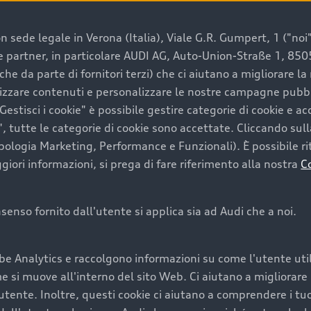
 sede legale in Verona (Italia), Viale G.R. Gumpert, 1 ("noi", 
e e partner, in particolare AUDI AG, Auto-Union-Straße 1, 85
e un’auto usata Audi
che da parte di fornitori terzi) che ci aiutano a migliorare l
lizzare contenuti e personalizzare le nostre campagne pubbli
estisci i cookie" è possibile gestire categorie di cookie e a
a convenienza, affidabilità e sostenibilità. Per fare un ac
, tutte le categorie di cookie sono accettate. Cliccando sull
lità del marchio. Audi offre l’auto usata perfetta tramite
ipologia Marketing, Performance e Funzionali). È possibile rit
ori informazioni, si prega di fare riferimento alla nostra
C
onsenso fornito dall'utente si applica sia ad Audi che a noi.
cquistare la tua prossima 
be Analytics e raccolgono informazioni su come l'utente utili
cquistare un’auto usata, oltre al prezzo e all'aspetto, son
si muove all'interno del sito Web. Ci aiutano a migliorare la
utente. Inoltre, questi cookie ci aiutano a comprendere i tuo
nde a uno stato migliore del veicolo e a una maggiore du