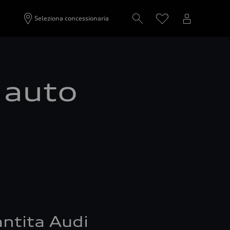
Seleziona concessionaria
a auto
ntita Audi