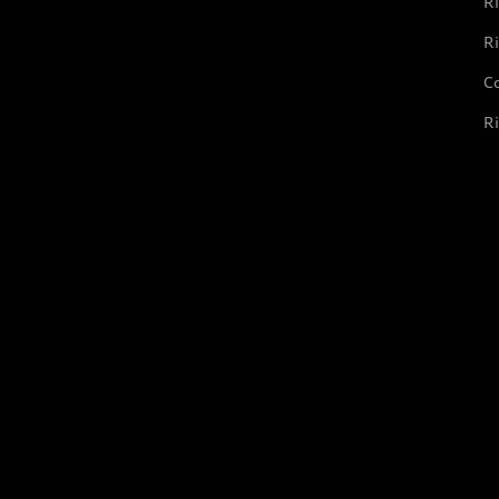
Ri
Ri
Co
Ri