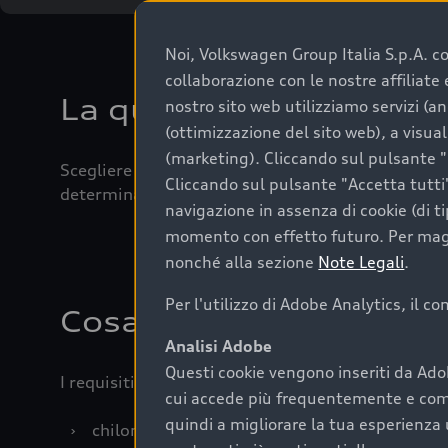
Noi, Volkswagen Group Italia S.p.A. con
collaborazione con le nostre affiliat
La qualità di acquistar
nostro sito web utilizziamo servizi (an
(ottimizzazione del sito web), a visua
(marketing). Cliccando sul pulsante "G
Scegliere un’auto usata è una decisione che coniug
Cliccando sul pulsante "Accetta tutti"
determinanti come la garanzia inclusa e l’affidabi
navigazione in assenza di cookie (di t
momento con effetto futuro. Per maggi
nonché alla sezione
Note Legali
.
Per l'utilizzo di Adobe Analytics, il c
Cosa sapere prima di a
Analisi Adobe
Questi cookie vengono inseriti da Ado
I requisiti fondamentali da considerare prima di a
cui accede più frequentemente e come 
quindi a migliorare la tua esperienza 
›
chilometraggio: un valore contenuto corrispo