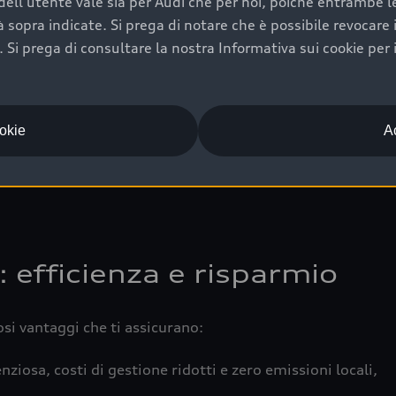
ell'utente vale sia per Audi che per noi, poiché entrambe le p
 completa della vettura certifica una manutenzione costa
ità sopra indicate. Si prega di notare che è possibile revocare
Si prega di consultare la nostra Informativa sui cookie per 
una buona conservazione evidenzia cura e attenzione del pr
componenti principali in ottimo stato garantiscono prestaz
iciale Audi che offre l’usato garantito tramite Audi Prima
ookie
Ac
 e coperto da garanzia fino a 4 anni per una maggiore tute
: efficienza e risparmio
osi vantaggi che ti assicurano:
nziosa, costi di gestione ridotti e zero emissioni locali,