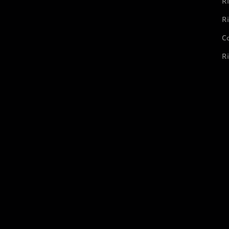
Ri
Ri
Co
Ri