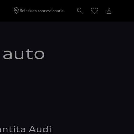
Seleziona concessionaria
a auto
ntita Audi