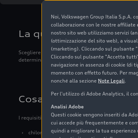
Noi, Volkswagen Group Italia S.p.A. con
collaborazione con le nostre affiliat
La qualità di acquistar
nostro sito web utilizziamo servizi (an
(ottimizzazione del sito web), a visua
(marketing). Cliccando sul pulsante "G
Scegliere un’auto usata è una decisione che coniug
Cliccando sul pulsante "Accetta tutti"
determinanti come la garanzia inclusa e l’affidabi
navigazione in assenza di cookie (di t
momento con effetto futuro. Per maggi
nonché alla sezione
Note Legali
.
Per l'utilizzo di Adobe Analytics, il c
Cosa sapere prima di a
Analisi Adobe
Questi cookie vengono inseriti da Ado
I requisiti fondamentali da considerare prima di a
cui accede più frequentemente e come 
quindi a migliorare la tua esperienza 
›
chilometraggio: un valore contenuto corrispo