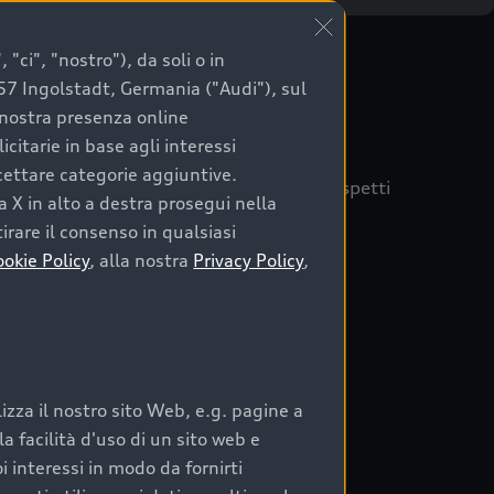
"ci", "nostro"), da soli o in
057 Ingolstadt, Germania ("Audi"), sul
a nostra presenza online
citarie in base agli interessi
ccettare categorie aggiuntive.
quisto sicuro, è essenziale considerare aspetti
a X in alto a destra prosegui nella
 Audi Prima Scelta :plus
irare il consenso in qualsiasi
ookie Policy
, alla nostra
Privacy Policy
,
auto
zza il nostro sito Web, e.g. pagine a
o:
 facilità d'uso di un sito web e
i interessi in modo da fornirti
rata nel tempo;