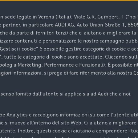
 sede legale in Verona (Italia), Viale G.R. Gumpert, 1 ("noi", 
e e partner, in particolare AUDI AG, Auto-Union-Straße 1, 85
e un’auto usata Audi
che da parte di fornitori terzi) che ci aiutano a migliorare l
lizzare contenuti e personalizzare le nostre campagne pubbli
estisci i cookie" è possibile gestire categorie di cookie e a
a convenienza, affidabilità e sostenibilità. Per fare un ac
, tutte le categorie di cookie sono accettate. Cliccando sull
lità del marchio. Audi offre l’auto usata perfetta tramite
ipologia Marketing, Performance e Funzionali). È possibile rit
ori informazioni, si prega di fare riferimento alla nostra
C
onsenso fornito dall'utente si applica sia ad Audi che a noi.
cquistare la tua prossima 
be Analytics e raccolgono informazioni su come l'utente utili
cquistare un’auto usata, oltre al prezzo e all'aspetto, son
si muove all'interno del sito Web. Ci aiutano a migliorare la
utente. Inoltre, questi cookie ci aiutano a comprendere i tuo
nde a uno stato migliore del veicolo e a una maggiore du