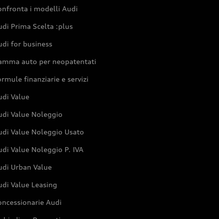
nfronta i modelli Audi
di Prima Scelta :plus
di for business
amma auto per neopatentati
rmule finanziarie e servizi
udi Value
udi Value Noleggio
udi Value Noleggio Usato
di Value Noleggio P. IVA
udi Urban Value
udi Value Leasing
oncessionarie Audi