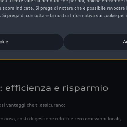
ell'utente vale sia per Audi che per noi, poiché entrambe le p
 completa della vettura certifica una manutenzione costa
ità sopra indicate. Si prega di notare che è possibile revocare
Si prega di consultare la nostra Informativa sui cookie per 
una buona conservazione evidenzia cura e attenzione del pr
componenti principali in ottimo stato garantiscono prestaz
iciale Audi che offre l’usato garantito tramite Audi Prima
ookie
Ac
 e coperto da garanzia fino a 4 anni per una maggiore tute
: efficienza e risparmio
osi vantaggi che ti assicurano:
nziosa, costi di gestione ridotti e zero emissioni locali,