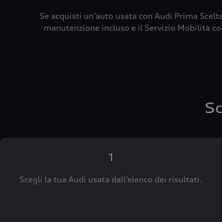
Se acquisti un’auto usata con Audi Prima Scelta
manutenzione incluso e il Servizio Mobilità con
Sc
1
Scegli la tua Audi usata dall’elenco dei risultati.