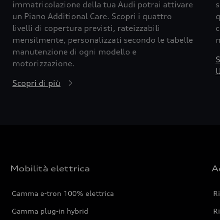
immatricolazione della tua Audi potrai attivare
s
un Piano Additional Care. Scopri i quattro
q
livelli di copertura previsti, rateizzabili
c
mensilmente, personalizzati secondo le tabelle
m
manutenzione di ogni modello e
S
motorizzazione.
U
Scopri di più
Mobilità elettrica
A
Gamma e-tron 100% elettrica
R
Gamma plug-in hybrid
Ri