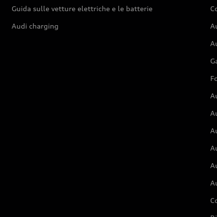
Guida sulle vetture elettriche e le batterie
Co
Audi charging
Au
Au
G
Fo
A
A
A
Au
A
A
C