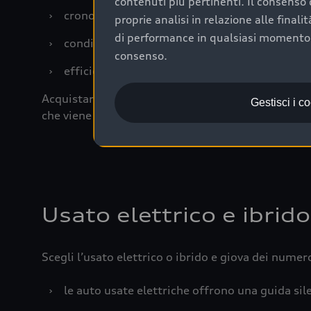
contenuti più pertinenti. Il consenso d
›
cronologia dei tagliandi: una documentazione
proprie analisi in relazione alle final
di performance in qualsiasi momento. 
›
condizioni della carrozzeria e degli interni: 
consenso.
›
efficienza meccanica: motore, trasmissione e 
Acquistare un’auto usata in una Concessionaria uff
Gestisci i c
che viene sottoposto a 110 controlli approfonditi
Usato elettrico e ibrido
Scegli l’usato elettrico o ibrido e giova dei numer
›
le auto usate elettriche offrono una guida sile