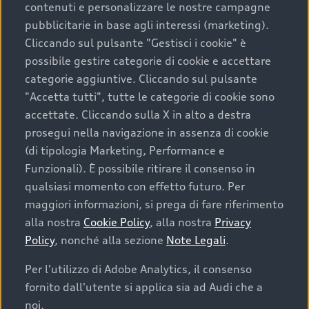
contenuti e personalizzare le nostre campagne
pubblicitarie in base agli interessi (marketing).
Scegliere un’auto usata è una decisione che coniuga
Cliccando sul pulsante "Gestisci i cookie" è
convenienza, affidabilità e sostenibilità. Per fare un
possibile gestire categorie di cookie e accettare
acquisto sicuro, è essenziale considerare aspetti
categorie aggiuntive. Cliccando sul pulsante
determinanti come la garanzia inclusa e l’affidabilità del
"Accetta tutti", tutte le categorie di cookie sono
marchio. Audi offre l’auto usata perfetta tramite Audi
accettate. Cliccando sulla X in alto a destra
Prima Scelta :plus
prosegui nella navigazione in assenza di cookie
(di tipologia Marketing, Performance e
Funzionali). È possibile ritirare il consenso in
qualsiasi momento con effetto futuro. Per
Cosa sapere prima di
maggiori informazioni, si prega di fare riferimento
acquistare la tua prossima
alla nostra
Cookie Policy
, alla nostra
Privacy
Policy
, nonché alla sezione
Note Legali
.
auto
Per l'utilizzo di Adobe Analytics, il consenso
fornito dall'utente si applica sia ad Audi che a
I requisiti fondamentali da considerare prima di
acquistare un’auto usata, oltre al prezzo e all'aspetto,
noi.