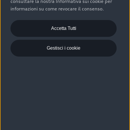
consultare la nostra Informativa sui cookie per
Scelta :plus, significa affidarsi ad un prodotto che viene
informazioni su come revocare il consenso.
sottoposto a 110 controlli approfonditi e coperto da
garanzia fino a 4 anni per una maggiore tutela del tuo
acquisto.
Accetta Tutti
Gestisci i cookie
Usato elettrico e ibrido:
efficienza e risparmio
Scegli l’usato elettrico o ibrido e giova dei numerosi
vantaggi che ti assicurano:
›
le auto usate elettriche offrono una guida silenziosa,
costi di gestione ridotti e zero emissioni locali,
›
mentre le auto usate ibride combinano efficienza e