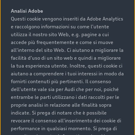
sono:
Analisi Adobe
Questi cookie vengono inseriti da Adobe Analytics
›
chilometraggio: un valore contenuto corrisponde a
e raccolgono informazioni su come l'utente
uno stato migliore del veicolo e a una maggiore
durata nel tempo;
utilizza il nostro sito Web, e.g. pagine a cui
accede più frequentemente e come si muove
›
cronologia dei tagliandi: una documentazione
all'interno del sito Web. Ci aiutano a migliorare la
completa della vettura certifica una manutenzione
facilità d'uso di un sito web e quindi a migliorare
costante e accurata;
la tua esperienza utente. Inoltre, questi cookie ci
›
condizioni della carrozzeria e degli interni: una
aiutano a comprendere i tuoi interessi in modo da
buona conservazione evidenzia cura e attenzione del
fornirti contenuti più pertinenti. Il consenso
precedente proprietario;
dell'utente vale sia per Audi che per noi, poiché
entrambe le parti utilizzano i dati raccolti per le
›
efficienza meccanica: motore, trasmissione e
proprie analisi in relazione alle finalità sopra
componenti principali in ottimo stato garantiscono
indicate. Si prega di notare che è possibile
prestazioni affidabili e sicure.
revocare il consenso all'inserimento dei cookie di
Acquistare un’auto usata in una Concessionaria ufficiale
performance in qualsiasi momento. Si prega di
Audi che offre l’usato garantito tramite Audi Prima