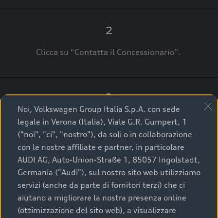
2
Clicca su “Contatta il Concessionario".
3
Noi, Volkswagen Group Italia S.p.A. con sede
A breve verrai ricontattato dal Customer Care
legale in Verona (Italia), Viale G.R. Gumpert, 1
Audi Center o direttamente dal Concessionario
("noi", "ci", "nostro"), da soli o in collaborazione
che ti supporterà per finalizzare la tua richiesta.
con le nostre affiliate e partner, in particolare
AUDI AG, Auto-Union-Straße 1, 85057 Ingolstadt,
Germania ("Audi"), sul nostro sito web utilizziamo
servizi (anche da parte di fornitori terzi) che ci
La qualità di acquistare
aiutano a migliorare la nostra presenza online
(ottimizzazione del sito web), a visualizzare
un’auto usata Audi