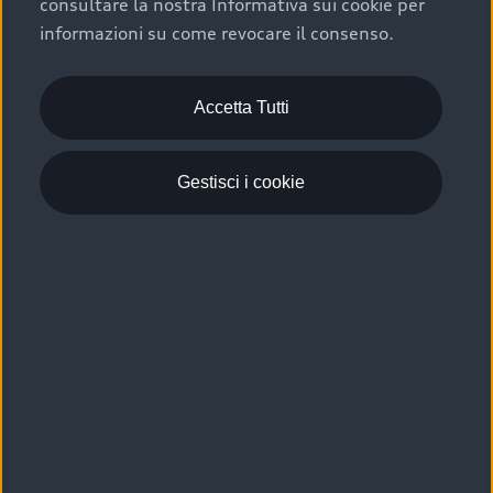
consultare la nostra Informativa sui cookie per
Scelta :plus, significa affidarsi ad un prodotto che viene
informazioni su come revocare il consenso.
sottoposto a 110 controlli approfonditi e coperto da
garanzia fino a 4 anni per una maggiore tutela del tuo
acquisto.
Accetta Tutti
Gestisci i cookie
Usato elettrico e ibrido:
efficienza e risparmio
Scegli l’usato elettrico o ibrido e giova dei numerosi
vantaggi che ti assicurano:
›
le auto usate elettriche offrono una guida silenziosa,
costi di gestione ridotti e zero emissioni locali,
›
mentre le auto usate ibride combinano efficienza e