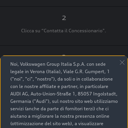
2
Clicca su “Contatta il Concessionario".
3
Noi, Volkswagen Group Italia S.p.A. con sede
A breve verrai ricontattato dal Customer Care
legale in Verona (Italia), Viale G.R. Gumpert, 1
Audi Center o direttamente dal Concessionario
("noi", "ci", "nostro"), da soli o in collaborazione
che ti supporterà per finalizzare la tua richiesta.
con le nostre affiliate e partner, in particolare
AUDI AG, Auto-Union-Straße 1, 85057 Ingolstadt,
Germania ("Audi"), sul nostro sito web utilizziamo
servizi (anche da parte di fornitori terzi) che ci
La qualità di acquistare
aiutano a migliorare la nostra presenza online
(ottimizzazione del sito web), a visualizzare
un’auto usata Audi