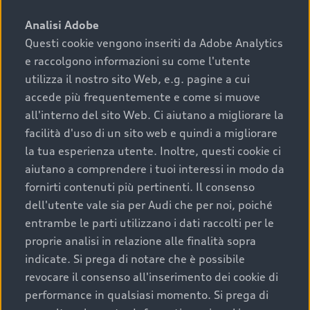
sono:
Analisi Adobe
Questi cookie vengono inseriti da Adobe Analytics
›
chilometraggio: un valore contenuto corrisponde a
e raccolgono informazioni su come l'utente
uno stato migliore del veicolo e a una maggiore
durata nel tempo;
utilizza il nostro sito Web, e.g. pagine a cui
accede più frequentemente e come si muove
›
cronologia dei tagliandi: una documentazione
all'interno del sito Web. Ci aiutano a migliorare la
completa della vettura certifica una manutenzione
facilità d'uso di un sito web e quindi a migliorare
costante e accurata;
la tua esperienza utente. Inoltre, questi cookie ci
›
condizioni della carrozzeria e degli interni: una
aiutano a comprendere i tuoi interessi in modo da
buona conservazione evidenzia cura e attenzione del
fornirti contenuti più pertinenti. Il consenso
precedente proprietario;
dell'utente vale sia per Audi che per noi, poiché
entrambe le parti utilizzano i dati raccolti per le
›
efficienza meccanica: motore, trasmissione e
proprie analisi in relazione alle finalità sopra
componenti principali in ottimo stato garantiscono
indicate. Si prega di notare che è possibile
prestazioni affidabili e sicure.
revocare il consenso all'inserimento dei cookie di
Acquistare un’auto usata in una Concessionaria ufficiale
performance in qualsiasi momento. Si prega di
Audi che offre l’usato garantito tramite Audi Prima