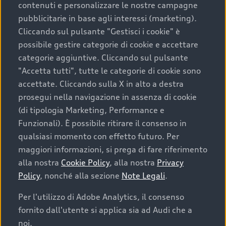
contenuti e personalizzare le nostre campagne
pubblicitarie in base agli interessi (marketing).
Scegliere un’auto usata è una decisione che coniuga
Cliccando sul pulsante "Gestisci i cookie" è
convenienza, affidabilità e sostenibilità. Per fare un
possibile gestire categorie di cookie e accettare
acquisto sicuro, è essenziale considerare aspetti
categorie aggiuntive. Cliccando sul pulsante
determinanti come la garanzia inclusa e l’affidabilità del
"Accetta tutti", tutte le categorie di cookie sono
marchio. Audi offre l’auto usata perfetta tramite Audi
accettate. Cliccando sulla X in alto a destra
Prima Scelta :plus
prosegui nella navigazione in assenza di cookie
(di tipologia Marketing, Performance e
Funzionali). È possibile ritirare il consenso in
qualsiasi momento con effetto futuro. Per
Cosa sapere prima di
maggiori informazioni, si prega di fare riferimento
acquistare la tua prossima
alla nostra
Cookie Policy
, alla nostra
Privacy
Policy
, nonché alla sezione
Note Legali
.
auto
Per l'utilizzo di Adobe Analytics, il consenso
fornito dall'utente si applica sia ad Audi che a
I requisiti fondamentali da considerare prima di
acquistare un’auto usata, oltre al prezzo e all'aspetto,
noi.