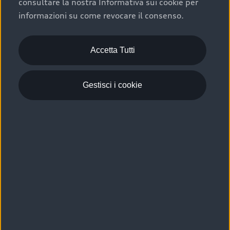
consultare la nostra Informativa sui cookie per
Scelta :plus, significa affidarsi ad un prodotto che viene
informazioni su come revocare il consenso.
sottoposto a 110 controlli approfonditi e coperto da
garanzia fino a 4 anni per una maggiore tutela del tuo
acquisto.
Accetta Tutti
Gestisci i cookie
Usato elettrico e ibrido:
efficienza e risparmio
Scegli l’usato elettrico o ibrido e giova dei numerosi
vantaggi che ti assicurano:
›
le auto usate elettriche offrono una guida silenziosa,
costi di gestione ridotti e zero emissioni locali,
›
mentre le auto usate ibride combinano efficienza e