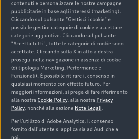
contenuti e personalizzare le nostre campagne
pubblicitarie in base agli interessi (marketing).
Scegliere un’auto usata è una decisione che coniuga
Cliccando sul pulsante "Gestisci i cookie" è
convenienza, affidabilità e sostenibilità. Per fare un
possibile gestire categorie di cookie e accettare
acquisto sicuro, è essenziale considerare aspetti
categorie aggiuntive. Cliccando sul pulsante
determinanti come la garanzia inclusa e l’affidabilità del
"Accetta tutti", tutte le categorie di cookie sono
marchio. Audi offre l’auto usata perfetta tramite Audi
accettate. Cliccando sulla X in alto a destra
Prima Scelta :plus
prosegui nella navigazione in assenza di cookie
(di tipologia Marketing, Performance e
Funzionali). È possibile ritirare il consenso in
qualsiasi momento con effetto futuro. Per
Cosa sapere prima di
maggiori informazioni, si prega di fare riferimento
acquistare la tua prossima
alla nostra
Cookie Policy
, alla nostra
Privacy
Policy
, nonché alla sezione
Note Legali
.
auto
Per l'utilizzo di Adobe Analytics, il consenso
fornito dall'utente si applica sia ad Audi che a
I requisiti fondamentali da considerare prima di
acquistare un’auto usata, oltre al prezzo e all'aspetto,
noi.