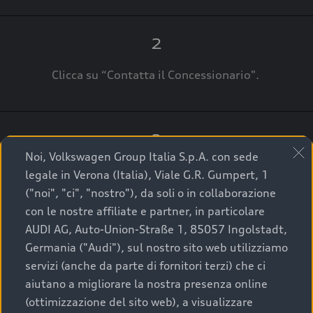
2
Clicca su “Contatta il Concessionario".
3
Noi, Volkswagen Group Italia S.p.A. con sede
A breve verrai ricontattato dal Customer Care
legale in Verona (Italia), Viale G.R. Gumpert, 1
Audi Center o direttamente dal Concessionario
("noi", "ci", "nostro"), da soli o in collaborazione
che ti supporterà per finalizzare la tua richiesta.
con le nostre affiliate e partner, in particolare
AUDI AG, Auto-Union-Straße 1, 85057 Ingolstadt,
Germania ("Audi"), sul nostro sito web utilizziamo
servizi (anche da parte di fornitori terzi) che ci
La qualità di acquistare
aiutano a migliorare la nostra presenza online
(ottimizzazione del sito web), a visualizzare
un’auto usata Audi