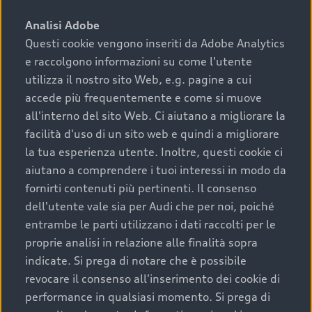
sono:
Analisi Adobe
Questi cookie vengono inseriti da Adobe Analytics
›
chilometraggio: un valore contenuto corrisponde a
e raccolgono informazioni su come l'utente
uno stato migliore del veicolo e a una maggiore
durata nel tempo;
utilizza il nostro sito Web, e.g. pagine a cui
accede più frequentemente e come si muove
›
cronologia dei tagliandi: una documentazione
all'interno del sito Web. Ci aiutano a migliorare la
completa della vettura certifica una manutenzione
facilità d'uso di un sito web e quindi a migliorare
costante e accurata;
la tua esperienza utente. Inoltre, questi cookie ci
›
condizioni della carrozzeria e degli interni: una
aiutano a comprendere i tuoi interessi in modo da
buona conservazione evidenzia cura e attenzione del
fornirti contenuti più pertinenti. Il consenso
precedente proprietario;
dell'utente vale sia per Audi che per noi, poiché
entrambe le parti utilizzano i dati raccolti per le
›
efficienza meccanica: motore, trasmissione e
proprie analisi in relazione alle finalità sopra
componenti principali in ottimo stato garantiscono
indicate. Si prega di notare che è possibile
prestazioni affidabili e sicure.
revocare il consenso all'inserimento dei cookie di
Acquistare un’auto usata in una Concessionaria ufficiale
performance in qualsiasi momento. Si prega di
Audi che offre l’usato garantito tramite Audi Prima