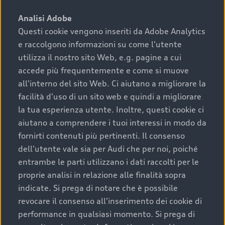
sono:
Analisi Adobe
Questi cookie vengono inseriti da Adobe Analytics
›
chilometraggio: un valore contenuto corrisponde a
e raccolgono informazioni su come l'utente
uno stato migliore del veicolo e a una maggiore
durata nel tempo;
utilizza il nostro sito Web, e.g. pagine a cui
accede più frequentemente e come si muove
›
cronologia dei tagliandi: una documentazione
all'interno del sito Web. Ci aiutano a migliorare la
completa della vettura certifica una manutenzione
facilità d'uso di un sito web e quindi a migliorare
costante e accurata;
la tua esperienza utente. Inoltre, questi cookie ci
›
condizioni della carrozzeria e degli interni: una
aiutano a comprendere i tuoi interessi in modo da
buona conservazione evidenzia cura e attenzione del
fornirti contenuti più pertinenti. Il consenso
precedente proprietario;
dell'utente vale sia per Audi che per noi, poiché
entrambe le parti utilizzano i dati raccolti per le
›
efficienza meccanica: motore, trasmissione e
proprie analisi in relazione alle finalità sopra
componenti principali in ottimo stato garantiscono
indicate. Si prega di notare che è possibile
prestazioni affidabili e sicure.
revocare il consenso all'inserimento dei cookie di
Acquistare un’auto usata in una Concessionaria ufficiale
performance in qualsiasi momento. Si prega di
Audi che offre l’usato garantito tramite Audi Prima