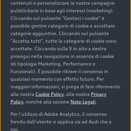
contenuti e personalizzare le nostre campagne
pubblicitarie in base agli interessi (marketing).
Scegliere un’auto usata è una decisione che coniuga
Cliccando sul pulsante "Gestisci i cookie" è
convenienza, affidabilità e sostenibilità. Per fare un
possibile gestire categorie di cookie e accettare
acquisto sicuro, è essenziale considerare aspetti
categorie aggiuntive. Cliccando sul pulsante
determinanti come la garanzia inclusa e l’affidabilità del
"Accetta tutti", tutte le categorie di cookie sono
marchio. Audi offre l’auto usata perfetta tramite Audi
accettate. Cliccando sulla X in alto a destra
Prima Scelta :plus
prosegui nella navigazione in assenza di cookie
(di tipologia Marketing, Performance e
Funzionali). È possibile ritirare il consenso in
qualsiasi momento con effetto futuro. Per
Cosa sapere prima di
maggiori informazioni, si prega di fare riferimento
acquistare la tua prossima
alla nostra
Cookie Policy
, alla nostra
Privacy
Policy
, nonché alla sezione
Note Legali
.
auto
Per l'utilizzo di Adobe Analytics, il consenso
fornito dall'utente si applica sia ad Audi che a
I requisiti fondamentali da considerare prima di
acquistare un’auto usata, oltre al prezzo e all'aspetto,
noi.