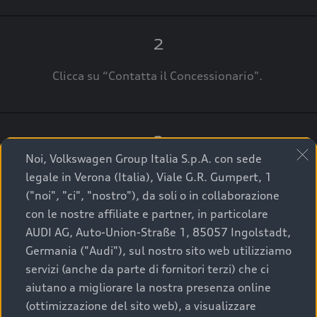
2
Clicca su “Contatta il Concessionario".
3
Noi, Volkswagen Group Italia S.p.A. con sede
A breve verrai ricontattato dal Customer Care
legale in Verona (Italia), Viale G.R. Gumpert, 1
Audi Center o direttamente dal Concessionario
("noi", "ci", "nostro"), da soli o in collaborazione
che ti supporterà per finalizzare la tua richiesta.
con le nostre affiliate e partner, in particolare
AUDI AG, Auto-Union-Straße 1, 85057 Ingolstadt,
Germania ("Audi"), sul nostro sito web utilizziamo
servizi (anche da parte di fornitori terzi) che ci
La qualità di acquistare
aiutano a migliorare la nostra presenza online
(ottimizzazione del sito web), a visualizzare
un’auto usata Audi