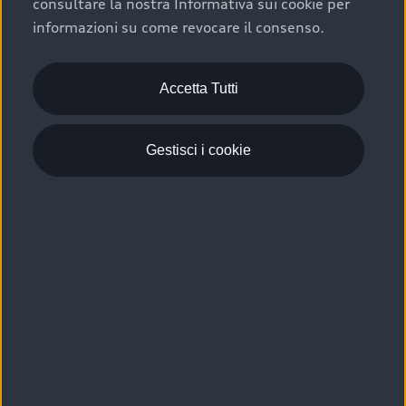
consultare la nostra Informativa sui cookie per
Scelta :plus, significa affidarsi ad un prodotto che viene
informazioni su come revocare il consenso.
sottoposto a 110 controlli approfonditi e coperto da
garanzia fino a 4 anni per una maggiore tutela del tuo
acquisto.
Accetta Tutti
Gestisci i cookie
Usato elettrico e ibrido:
efficienza e risparmio
Scegli l’usato elettrico o ibrido e giova dei numerosi
vantaggi che ti assicurano:
›
le auto usate elettriche offrono una guida silenziosa,
costi di gestione ridotti e zero emissioni locali,
›
mentre le auto usate ibride combinano efficienza e