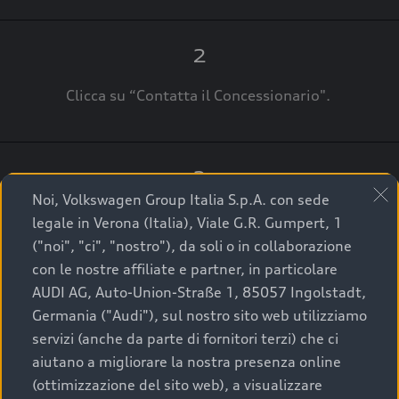
2
Clicca su “Contatta il Concessionario".
3
Noi, Volkswagen Group Italia S.p.A. con sede
A breve verrai ricontattato dal Customer Care
legale in Verona (Italia), Viale G.R. Gumpert, 1
Audi Center o direttamente dal Concessionario
("noi", "ci", "nostro"), da soli o in collaborazione
che ti supporterà per finalizzare la tua richiesta.
con le nostre affiliate e partner, in particolare
AUDI AG, Auto-Union-Straße 1, 85057 Ingolstadt,
Germania ("Audi"), sul nostro sito web utilizziamo
servizi (anche da parte di fornitori terzi) che ci
La qualità di acquistare
aiutano a migliorare la nostra presenza online
(ottimizzazione del sito web), a visualizzare
un’auto usata Audi