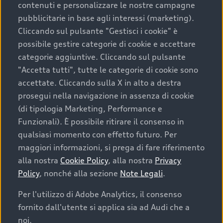
contenuti e personalizzare le nostre campagne
pubblicitarie in base agli interessi (marketing).
Scegliere un’auto usata è una decisione che coniuga
Cliccando sul pulsante "Gestisci i cookie" è
convenienza, affidabilità e sostenibilità. Per fare un
possibile gestire categorie di cookie e accettare
acquisto sicuro, è essenziale considerare aspetti
categorie aggiuntive. Cliccando sul pulsante
determinanti come la garanzia inclusa e l’affidabilità del
"Accetta tutti", tutte le categorie di cookie sono
marchio. Audi offre l’auto usata perfetta tramite Audi
accettate. Cliccando sulla X in alto a destra
Prima Scelta :plus
prosegui nella navigazione in assenza di cookie
(di tipologia Marketing, Performance e
Funzionali). È possibile ritirare il consenso in
qualsiasi momento con effetto futuro. Per
Cosa sapere prima di
maggiori informazioni, si prega di fare riferimento
acquistare la tua prossima
alla nostra
Cookie Policy
, alla nostra
Privacy
Policy
, nonché alla sezione
Note Legali
.
auto
Per l'utilizzo di Adobe Analytics, il consenso
fornito dall'utente si applica sia ad Audi che a
I requisiti fondamentali da considerare prima di
acquistare un’auto usata, oltre al prezzo e all'aspetto,
noi.