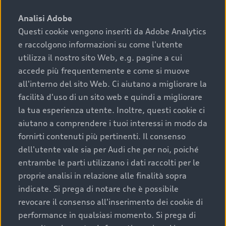
sono:
Analisi Adobe
Questi cookie vengono inseriti da Adobe Analytics
›
chilometraggio: un valore contenuto corrisponde a
e raccolgono informazioni su come l'utente
uno stato migliore del veicolo e a una maggiore
durata nel tempo;
utilizza il nostro sito Web, e.g. pagine a cui
accede più frequentemente e come si muove
›
cronologia dei tagliandi: una documentazione
all'interno del sito Web. Ci aiutano a migliorare la
completa della vettura certifica una manutenzione
facilità d'uso di un sito web e quindi a migliorare
costante e accurata;
la tua esperienza utente. Inoltre, questi cookie ci
›
condizioni della carrozzeria e degli interni: una
aiutano a comprendere i tuoi interessi in modo da
buona conservazione evidenzia cura e attenzione del
fornirti contenuti più pertinenti. Il consenso
precedente proprietario;
dell'utente vale sia per Audi che per noi, poiché
entrambe le parti utilizzano i dati raccolti per le
›
efficienza meccanica: motore, trasmissione e
proprie analisi in relazione alle finalità sopra
componenti principali in ottimo stato garantiscono
indicate. Si prega di notare che è possibile
prestazioni affidabili e sicure.
revocare il consenso all'inserimento dei cookie di
Acquistare un’auto usata in una Concessionaria ufficiale
performance in qualsiasi momento. Si prega di
Audi che offre l’usato garantito tramite Audi Prima