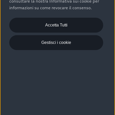
consultare la nostra Informativa sui cookie per
Scelta :plus, significa affidarsi ad un prodotto che viene
informazioni su come revocare il consenso.
sottoposto a 110 controlli approfonditi e coperto da
garanzia fino a 4 anni per una maggiore tutela del tuo
acquisto.
Accetta Tutti
Gestisci i cookie
Usato elettrico e ibrido:
efficienza e risparmio
Scegli l’usato elettrico o ibrido e giova dei numerosi
vantaggi che ti assicurano:
›
le auto usate elettriche offrono una guida silenziosa,
costi di gestione ridotti e zero emissioni locali,
›
mentre le auto usate ibride combinano efficienza e