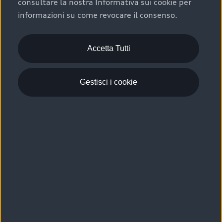
consultare la nostra Informativa sui cookie per
Scelta :plus, significa affidarsi ad un prodotto che viene
informazioni su come revocare il consenso.
sottoposto a 110 controlli approfonditi e coperto da
garanzia fino a 4 anni per una maggiore tutela del tuo
acquisto.
Accetta Tutti
Gestisci i cookie
Usato elettrico e ibrido:
efficienza e risparmio
Scegli l’usato elettrico o ibrido e giova dei numerosi
vantaggi che ti assicurano:
›
le auto usate elettriche offrono una guida silenziosa,
costi di gestione ridotti e zero emissioni locali,
›
mentre le auto usate ibride combinano efficienza e