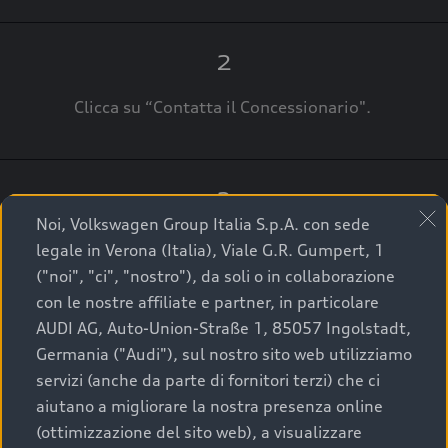
2
Clicca su “Contatta il Concessionario".
3
Noi, Volkswagen Group Italia S.p.A. con sede
A breve verrai ricontattato dal Customer Care
legale in Verona (Italia), Viale G.R. Gumpert, 1
Audi Center o direttamente dal Concessionario
("noi", "ci", "nostro"), da soli o in collaborazione
che ti supporterà per finalizzare la tua richiesta.
con le nostre affiliate e partner, in particolare
AUDI AG, Auto-Union-Straße 1, 85057 Ingolstadt,
Germania ("Audi"), sul nostro sito web utilizziamo
servizi (anche da parte di fornitori terzi) che ci
La qualità di acquistare
aiutano a migliorare la nostra presenza online
(ottimizzazione del sito web), a visualizzare
un’auto usata Audi