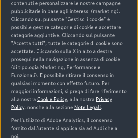
contenuti e personalizzare le nostre campagne
pubblicitarie in base agli interessi (marketing).
Scegliere un’auto usata è una decisione che coniuga
Cliccando sul pulsante "Gestisci i cookie" è
convenienza, affidabilità e sostenibilità. Per fare un
possibile gestire categorie di cookie e accettare
acquisto sicuro, è essenziale considerare aspetti
categorie aggiuntive. Cliccando sul pulsante
determinanti come la garanzia inclusa e l’affidabilità del
"Accetta tutti", tutte le categorie di cookie sono
marchio. Audi offre l’auto usata perfetta tramite Audi
accettate. Cliccando sulla X in alto a destra
Prima Scelta :plus
prosegui nella navigazione in assenza di cookie
(di tipologia Marketing, Performance e
Funzionali). È possibile ritirare il consenso in
qualsiasi momento con effetto futuro. Per
Cosa sapere prima di
maggiori informazioni, si prega di fare riferimento
acquistare la tua prossima
alla nostra
Cookie Policy
, alla nostra
Privacy
Policy
, nonché alla sezione
Note Legali
.
auto
Per l'utilizzo di Adobe Analytics, il consenso
fornito dall'utente si applica sia ad Audi che a
I requisiti fondamentali da considerare prima di
acquistare un’auto usata, oltre al prezzo e all'aspetto,
noi.