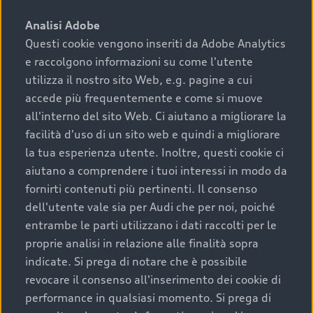
sono:
Analisi Adobe
Questi cookie vengono inseriti da Adobe Analytics
›
chilometraggio: un valore contenuto corrisponde a
e raccolgono informazioni su come l'utente
uno stato migliore del veicolo e a una maggiore
durata nel tempo;
utilizza il nostro sito Web, e.g. pagine a cui
accede più frequentemente e come si muove
›
cronologia dei tagliandi: una documentazione
all'interno del sito Web. Ci aiutano a migliorare la
completa della vettura certifica una manutenzione
facilità d'uso di un sito web e quindi a migliorare
costante e accurata;
la tua esperienza utente. Inoltre, questi cookie ci
›
condizioni della carrozzeria e degli interni: una
aiutano a comprendere i tuoi interessi in modo da
buona conservazione evidenzia cura e attenzione del
fornirti contenuti più pertinenti. Il consenso
precedente proprietario;
dell'utente vale sia per Audi che per noi, poiché
entrambe le parti utilizzano i dati raccolti per le
›
efficienza meccanica: motore, trasmissione e
proprie analisi in relazione alle finalità sopra
componenti principali in ottimo stato garantiscono
indicate. Si prega di notare che è possibile
prestazioni affidabili e sicure.
revocare il consenso all'inserimento dei cookie di
Acquistare un’auto usata in una Concessionaria ufficiale
performance in qualsiasi momento. Si prega di
Audi che offre l’usato garantito tramite Audi Prima