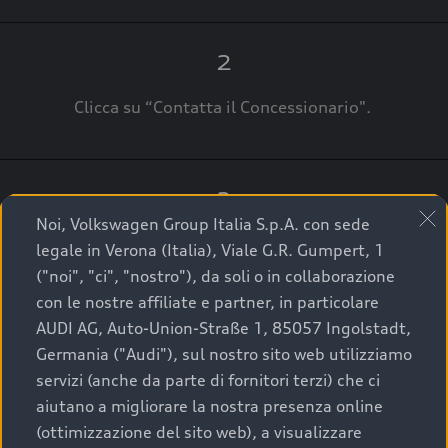
2
Clicca su “Contatta il Concessionario".
3
Noi, Volkswagen Group Italia S.p.A. con sede
A breve verrai ricontattato dal Customer Care
legale in Verona (Italia), Viale G.R. Gumpert, 1
Audi Center o direttamente dal Concessionario
("noi", "ci", "nostro"), da soli o in collaborazione
che ti supporterà per finalizzare la tua richiesta.
con le nostre affiliate e partner, in particolare
AUDI AG, Auto-Union-Straße 1, 85057 Ingolstadt,
Germania ("Audi"), sul nostro sito web utilizziamo
servizi (anche da parte di fornitori terzi) che ci
La qualità di acquistare
aiutano a migliorare la nostra presenza online
(ottimizzazione del sito web), a visualizzare
un’auto usata Audi