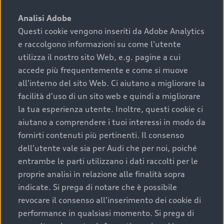
sono:
Analisi Adobe
Questi cookie vengono inseriti da Adobe Analytics
›
chilometraggio: un valore contenuto corrisponde a
e raccolgono informazioni su come l'utente
uno stato migliore del veicolo e a una maggiore
durata nel tempo;
utilizza il nostro sito Web, e.g. pagine a cui
accede più frequentemente e come si muove
›
cronologia dei tagliandi: una documentazione
all'interno del sito Web. Ci aiutano a migliorare la
completa della vettura certifica una manutenzione
facilità d'uso di un sito web e quindi a migliorare
costante e accurata;
la tua esperienza utente. Inoltre, questi cookie ci
›
condizioni della carrozzeria e degli interni: una
aiutano a comprendere i tuoi interessi in modo da
buona conservazione evidenzia cura e attenzione del
fornirti contenuti più pertinenti. Il consenso
precedente proprietario;
dell'utente vale sia per Audi che per noi, poiché
entrambe le parti utilizzano i dati raccolti per le
›
efficienza meccanica: motore, trasmissione e
proprie analisi in relazione alle finalità sopra
componenti principali in ottimo stato garantiscono
indicate. Si prega di notare che è possibile
prestazioni affidabili e sicure.
revocare il consenso all'inserimento dei cookie di
Acquistare un’auto usata in una Concessionaria ufficiale
performance in qualsiasi momento. Si prega di
Audi che offre l’usato garantito tramite Audi Prima