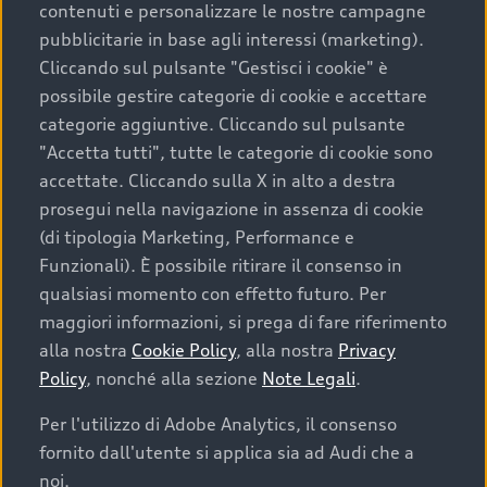
contenuti e personalizzare le nostre campagne
pubblicitarie in base agli interessi (marketing).
Scegliere un’auto usata è una decisione che coniuga
Cliccando sul pulsante "Gestisci i cookie" è
convenienza, affidabilità e sostenibilità. Per fare un
possibile gestire categorie di cookie e accettare
acquisto sicuro, è essenziale considerare aspetti
categorie aggiuntive. Cliccando sul pulsante
determinanti come la garanzia inclusa e l’affidabilità del
"Accetta tutti", tutte le categorie di cookie sono
marchio. Audi offre l’auto usata perfetta tramite Audi
accettate. Cliccando sulla X in alto a destra
Prima Scelta :plus
prosegui nella navigazione in assenza di cookie
(di tipologia Marketing, Performance e
Funzionali). È possibile ritirare il consenso in
qualsiasi momento con effetto futuro. Per
Cosa sapere prima di
maggiori informazioni, si prega di fare riferimento
acquistare la tua prossima
alla nostra
Cookie Policy
, alla nostra
Privacy
Policy
, nonché alla sezione
Note Legali
.
auto
Per l'utilizzo di Adobe Analytics, il consenso
fornito dall'utente si applica sia ad Audi che a
I requisiti fondamentali da considerare prima di
acquistare un’auto usata, oltre al prezzo e all'aspetto,
noi.