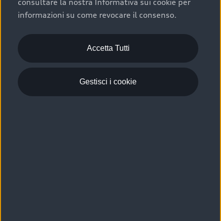
consultare la nostra Informativa sui cookie per
Scelta :plus, significa affidarsi ad un prodotto che viene
informazioni su come revocare il consenso.
sottoposto a 110 controlli approfonditi e coperto da
garanzia fino a 4 anni per una maggiore tutela del tuo
acquisto.
Accetta Tutti
Gestisci i cookie
Usato elettrico e ibrido:
efficienza e risparmio
Scegli l’usato elettrico o ibrido e giova dei numerosi
vantaggi che ti assicurano:
›
le auto usate elettriche offrono una guida silenziosa,
costi di gestione ridotti e zero emissioni locali,
›
mentre le auto usate ibride combinano efficienza e