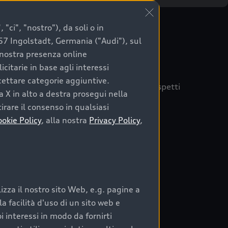
"ci", "nostro"), da soli o in
057 Ingolstadt, Germania ("Audi"), sul
a nostra presenza online
citarie in base agli interessi
ccettare categorie aggiuntive.
quisto sicuro, è essenziale considerare aspetti
a X in alto a destra prosegui nella
 Audi Prima Scelta :plus
irare il consenso in qualsiasi
ookie Policy
, alla nostra
Privacy Policy
,
auto
zza il nostro sito Web, e.g. pagine a
o:
 facilità d'uso di un sito web e
i interessi in modo da fornirti
rata nel tempo;