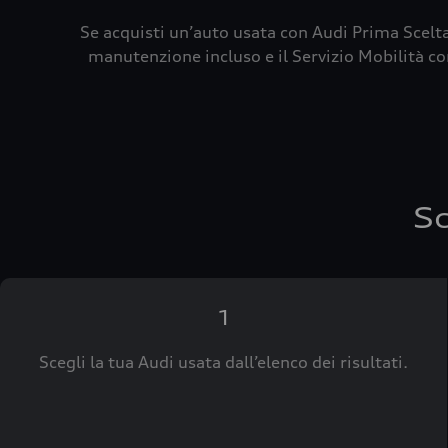
Se acquisti un’auto usata con Audi Prima Scelta
manutenzione incluso e il Servizio Mobilità con
Sc
1
Scegli la tua Audi usata dall’elenco dei risultati.