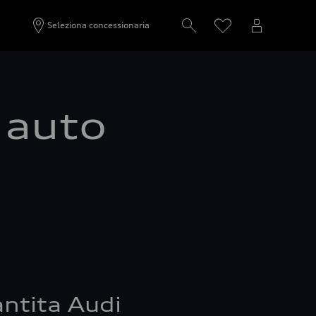
Seleziona concessionaria
a auto
ntita Audi