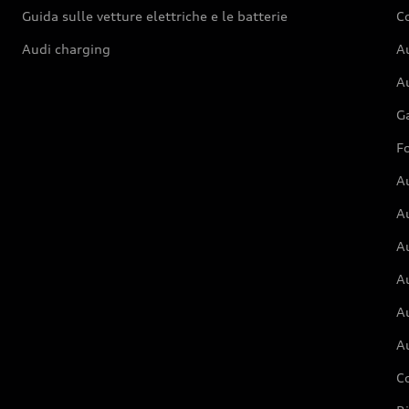
Guida sulle vetture elettriche e le batterie
Co
Audi charging
Au
Au
G
Fo
A
A
A
Au
A
A
C