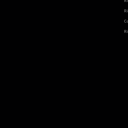
Ri
Ri
Co
Ri