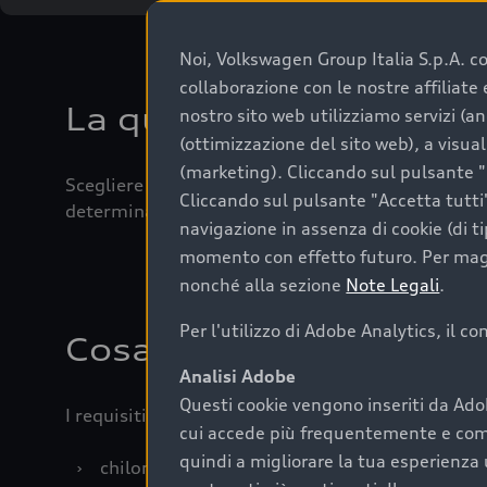
Noi, Volkswagen Group Italia S.p.A. con
collaborazione con le nostre affiliat
La qualità di acquistar
nostro sito web utilizziamo servizi (an
(ottimizzazione del sito web), a visua
(marketing). Cliccando sul pulsante "G
Scegliere un’auto usata è una decisione che coniug
Cliccando sul pulsante "Accetta tutti"
determinanti come la garanzia inclusa e l’affidabi
navigazione in assenza di cookie (di t
momento con effetto futuro. Per maggi
nonché alla sezione
Note Legali
.
Per l'utilizzo di Adobe Analytics, il c
Cosa sapere prima di a
Analisi Adobe
Questi cookie vengono inseriti da Ado
I requisiti fondamentali da considerare prima di a
cui accede più frequentemente e come 
quindi a migliorare la tua esperienza 
›
chilometraggio: un valore contenuto corrispo