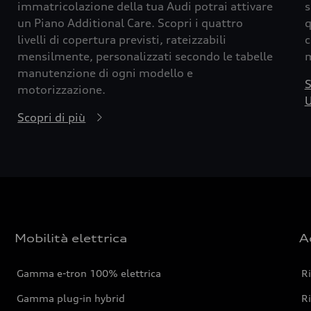
immatricolazione della tua Audi potrai attivare
s
un Piano Additional Care. Scopri i quattro
q
livelli di copertura previsti, rateizzabili
c
mensilmente, personalizzati secondo le tabelle
m
manutenzione di ogni modello e
S
motorizzazione.
U
Scopri di più
Mobilità elettrica
A
Gamma e-tron 100% elettrica
R
Gamma plug-in hybrid
Ri