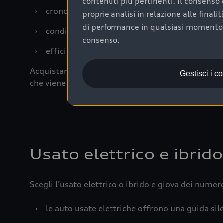
contenuti più pertinenti. Il consenso d
›
cronologia dei tagliandi: una documentazione
proprie analisi in relazione alle final
di performance in qualsiasi momento. 
›
condizioni della carrozzeria e degli interni: 
consenso.
›
efficienza meccanica: motore, trasmissione e 
Acquistare un’auto usata in una Concessionaria uff
Gestisci i c
che viene sottoposto a 110 controlli approfonditi
Usato elettrico e ibrido
Scegli l’usato elettrico o ibrido e giova dei numer
›
le auto usate elettriche offrono una guida sile