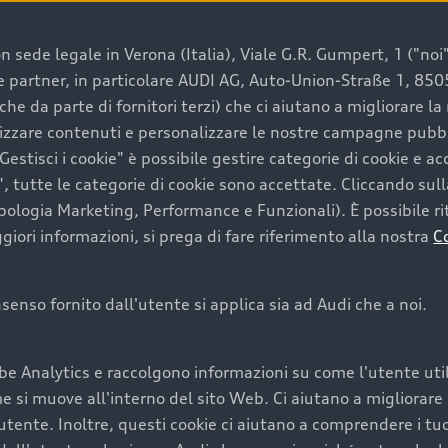
 sede legale in Verona (Italia), Viale G.R. Gumpert, 1 ("noi", 
e e partner, in particolare AUDI AG, Auto-Union-Straße 1, 85
e un’auto usata Audi
che da parte di fornitori terzi) che ci aiutano a migliorare l
lizzare contenuti e personalizzare le nostre campagne pubbli
estisci i cookie" è possibile gestire categorie di cookie e a
a convenienza, affidabilità e sostenibilità. Per fare un ac
, tutte le categorie di cookie sono accettate. Cliccando sull
lità del marchio. Audi offre l’auto usata perfetta tramite
ipologia Marketing, Performance e Funzionali). È possibile rit
ori informazioni, si prega di fare riferimento alla nostra
C
onsenso fornito dall'utente si applica sia ad Audi che a noi.
cquistare la tua prossima 
be Analytics e raccolgono informazioni su come l'utente utili
cquistare un’auto usata, oltre al prezzo e all'aspetto, son
si muove all'interno del sito Web. Ci aiutano a migliorare la
utente. Inoltre, questi cookie ci aiutano a comprendere i tuo
nde a uno stato migliore del veicolo e a una maggiore du