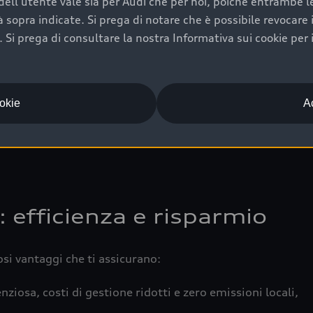
ell'utente vale sia per Audi che per noi, poiché entrambe le p
 completa della vettura certifica una manutenzione costa
ità sopra indicate. Si prega di notare che è possibile revocare
Si prega di consultare la nostra Informativa sui cookie per 
una buona conservazione evidenzia cura e attenzione del pr
componenti principali in ottimo stato garantiscono prestaz
iciale Audi che offre l’usato garantito tramite Audi Prima
ookie
Ac
 e coperto da garanzia fino a 4 anni per una maggiore tute
: efficienza e risparmio
osi vantaggi che ti assicurano:
nziosa, costi di gestione ridotti e zero emissioni locali,