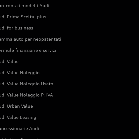
nfronta i modelli Audi
di Prima Scelta :plus
di for business
amma auto per neopatentati
rmule finanziarie e servizi
udi Value
udi Value Noleggio
udi Value Noleggio Usato
di Value Noleggio P. IVA
udi Urban Value
udi Value Leasing
oncessionarie Audi