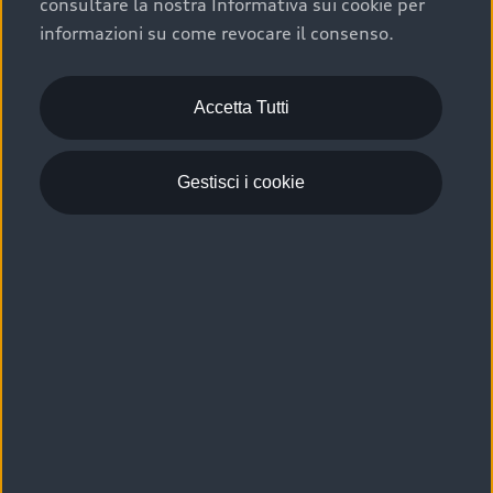
consultare la nostra Informativa sui cookie per
Scelta :plus, significa affidarsi ad un prodotto che viene
informazioni su come revocare il consenso.
sottoposto a 110 controlli approfonditi e coperto da
garanzia fino a 4 anni per una maggiore tutela del tuo
acquisto.
Accetta Tutti
Gestisci i cookie
Usato elettrico e ibrido:
efficienza e risparmio
Scegli l’usato elettrico o ibrido e giova dei numerosi
vantaggi che ti assicurano:
›
le auto usate elettriche offrono una guida silenziosa,
costi di gestione ridotti e zero emissioni locali,
›
mentre le auto usate ibride combinano efficienza e