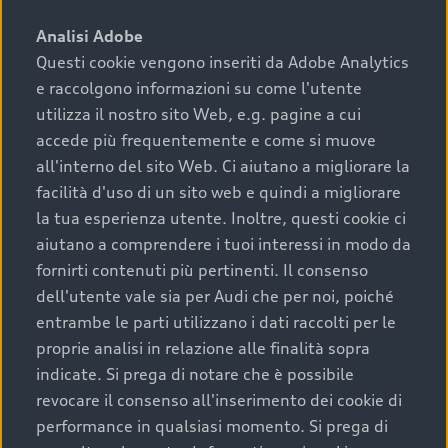
sono:
Analisi Adobe
Questi cookie vengono inseriti da Adobe Analytics
›
chilometraggio: un valore contenuto corrisponde a
e raccolgono informazioni su come l'utente
uno stato migliore del veicolo e a una maggiore
durata nel tempo;
utilizza il nostro sito Web, e.g. pagine a cui
accede più frequentemente e come si muove
›
cronologia dei tagliandi: una documentazione
all'interno del sito Web. Ci aiutano a migliorare la
completa della vettura certifica una manutenzione
facilità d'uso di un sito web e quindi a migliorare
costante e accurata;
la tua esperienza utente. Inoltre, questi cookie ci
›
condizioni della carrozzeria e degli interni: una
aiutano a comprendere i tuoi interessi in modo da
buona conservazione evidenzia cura e attenzione del
fornirti contenuti più pertinenti. Il consenso
precedente proprietario;
dell'utente vale sia per Audi che per noi, poiché
entrambe le parti utilizzano i dati raccolti per le
›
efficienza meccanica: motore, trasmissione e
proprie analisi in relazione alle finalità sopra
componenti principali in ottimo stato garantiscono
indicate. Si prega di notare che è possibile
prestazioni affidabili e sicure.
revocare il consenso all'inserimento dei cookie di
Acquistare un’auto usata in una Concessionaria ufficiale
performance in qualsiasi momento. Si prega di
Audi che offre l’usato garantito tramite Audi Prima