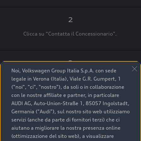
2
Clicca su “Contatta il Concessionario".
3
Noi, Volkswagen Group Italia S.p.A. con sede
A breve verrai ricontattato dal Customer Care
legale in Verona (Italia), Viale G.R. Gumpert, 1
Audi Center o direttamente dal Concessionario
("noi", "ci", "nostro"), da soli o in collaborazione
che ti supporterà per finalizzare la tua richiesta.
con le nostre affiliate e partner, in particolare
AUDI AG, Auto-Union-Straße 1, 85057 Ingolstadt,
Germania ("Audi"), sul nostro sito web utilizziamo
servizi (anche da parte di fornitori terzi) che ci
La qualità di acquistare
aiutano a migliorare la nostra presenza online
(ottimizzazione del sito web), a visualizzare
un’auto usata Audi