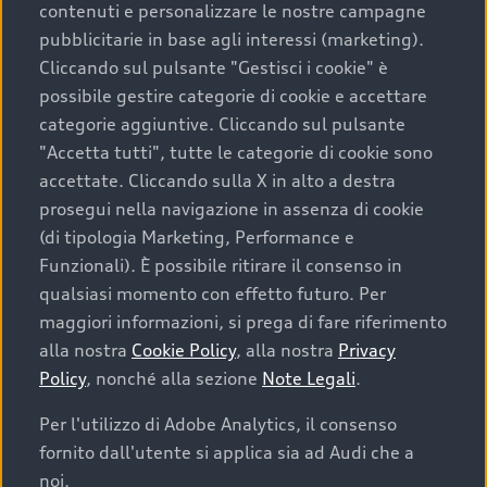
contenuti e personalizzare le nostre campagne
pubblicitarie in base agli interessi (marketing).
Scegliere un’auto usata è una decisione che coniuga
Cliccando sul pulsante "Gestisci i cookie" è
convenienza, affidabilità e sostenibilità. Per fare un
possibile gestire categorie di cookie e accettare
acquisto sicuro, è essenziale considerare aspetti
categorie aggiuntive. Cliccando sul pulsante
determinanti come la garanzia inclusa e l’affidabilità del
"Accetta tutti", tutte le categorie di cookie sono
marchio. Audi offre l’auto usata perfetta tramite Audi
accettate. Cliccando sulla X in alto a destra
Prima Scelta :plus
prosegui nella navigazione in assenza di cookie
(di tipologia Marketing, Performance e
Funzionali). È possibile ritirare il consenso in
qualsiasi momento con effetto futuro. Per
Cosa sapere prima di
maggiori informazioni, si prega di fare riferimento
acquistare la tua prossima
alla nostra
Cookie Policy
, alla nostra
Privacy
Policy
, nonché alla sezione
Note Legali
.
auto
Per l'utilizzo di Adobe Analytics, il consenso
fornito dall'utente si applica sia ad Audi che a
I requisiti fondamentali da considerare prima di
acquistare un’auto usata, oltre al prezzo e all'aspetto,
noi.