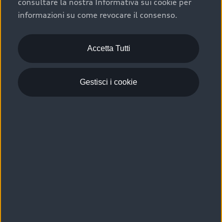
consultare la nostra Informativa sui cookie per
Scelta :plus, significa affidarsi ad un prodotto che viene
informazioni su come revocare il consenso.
sottoposto a 110 controlli approfonditi e coperto da
garanzia fino a 4 anni per una maggiore tutela del tuo
acquisto.
Accetta Tutti
Gestisci i cookie
Usato elettrico e ibrido:
efficienza e risparmio
Scegli l’usato elettrico o ibrido e giova dei numerosi
vantaggi che ti assicurano:
›
le auto usate elettriche offrono una guida silenziosa,
costi di gestione ridotti e zero emissioni locali,
›
mentre le auto usate ibride combinano efficienza e