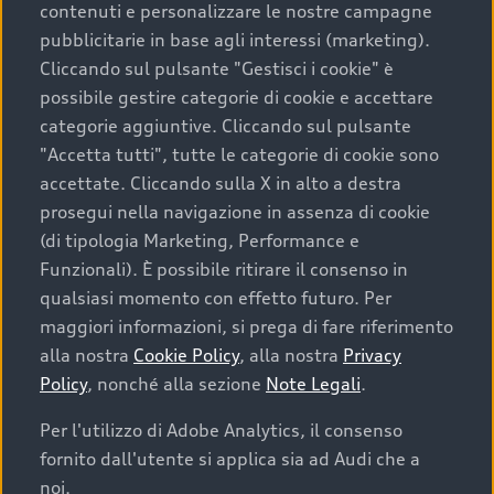
contenuti e personalizzare le nostre campagne
pubblicitarie in base agli interessi (marketing).
Scegliere un’auto usata è una decisione che coniuga
Cliccando sul pulsante "Gestisci i cookie" è
convenienza, affidabilità e sostenibilità. Per fare un
possibile gestire categorie di cookie e accettare
acquisto sicuro, è essenziale considerare aspetti
categorie aggiuntive. Cliccando sul pulsante
determinanti come la garanzia inclusa e l’affidabilità del
"Accetta tutti", tutte le categorie di cookie sono
marchio. Audi offre l’auto usata perfetta tramite Audi
accettate. Cliccando sulla X in alto a destra
Prima Scelta :plus
prosegui nella navigazione in assenza di cookie
(di tipologia Marketing, Performance e
Funzionali). È possibile ritirare il consenso in
qualsiasi momento con effetto futuro. Per
Cosa sapere prima di
maggiori informazioni, si prega di fare riferimento
acquistare la tua prossima
alla nostra
Cookie Policy
, alla nostra
Privacy
Policy
, nonché alla sezione
Note Legali
.
auto
Per l'utilizzo di Adobe Analytics, il consenso
fornito dall'utente si applica sia ad Audi che a
I requisiti fondamentali da considerare prima di
acquistare un’auto usata, oltre al prezzo e all'aspetto,
noi.