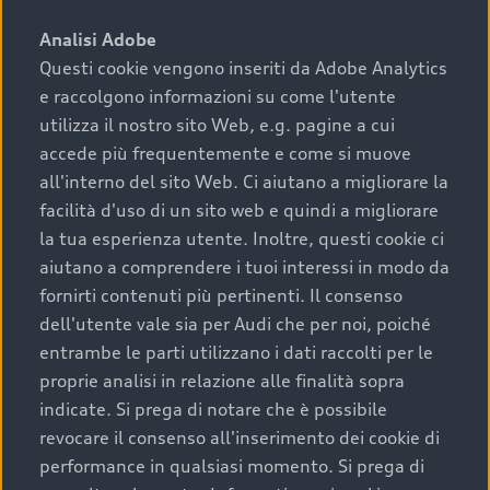
sono:
Analisi Adobe
Questi cookie vengono inseriti da Adobe Analytics
›
chilometraggio: un valore contenuto corrisponde a
e raccolgono informazioni su come l'utente
uno stato migliore del veicolo e a una maggiore
durata nel tempo;
utilizza il nostro sito Web, e.g. pagine a cui
accede più frequentemente e come si muove
›
cronologia dei tagliandi: una documentazione
all'interno del sito Web. Ci aiutano a migliorare la
completa della vettura certifica una manutenzione
facilità d'uso di un sito web e quindi a migliorare
costante e accurata;
la tua esperienza utente. Inoltre, questi cookie ci
›
condizioni della carrozzeria e degli interni: una
aiutano a comprendere i tuoi interessi in modo da
buona conservazione evidenzia cura e attenzione del
fornirti contenuti più pertinenti. Il consenso
precedente proprietario;
dell'utente vale sia per Audi che per noi, poiché
entrambe le parti utilizzano i dati raccolti per le
›
efficienza meccanica: motore, trasmissione e
proprie analisi in relazione alle finalità sopra
componenti principali in ottimo stato garantiscono
indicate. Si prega di notare che è possibile
prestazioni affidabili e sicure.
revocare il consenso all'inserimento dei cookie di
Acquistare un’auto usata in una Concessionaria ufficiale
performance in qualsiasi momento. Si prega di
Audi che offre l’usato garantito tramite Audi Prima