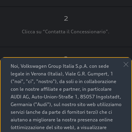
2
Clicca su “Contatta il Concessionario".
3
Noi, Volkswagen Group Italia S.p.A. con sede
A breve verrai ricontattato dal Customer Care
legale in Verona (Italia), Viale G.R. Gumpert, 1
Audi Center o direttamente dal Concessionario
("noi", "ci", "nostro"), da soli o in collaborazione
che ti supporterà per finalizzare la tua richiesta.
con le nostre affiliate e partner, in particolare
AUDI AG, Auto-Union-Straße 1, 85057 Ingolstadt,
Germania ("Audi"), sul nostro sito web utilizziamo
servizi (anche da parte di fornitori terzi) che ci
La qualità di acquistare
aiutano a migliorare la nostra presenza online
(ottimizzazione del sito web), a visualizzare
un’auto usata Audi