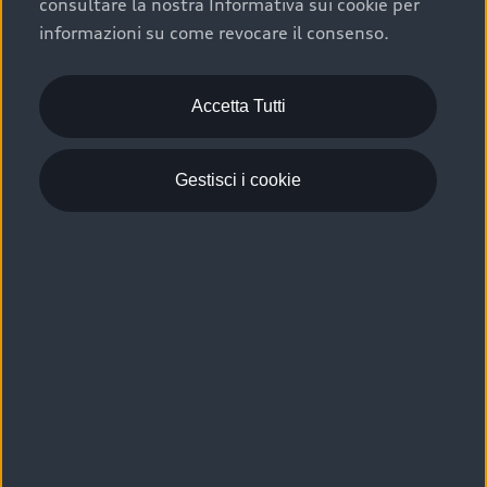
consultare la nostra Informativa sui cookie per
Scelta :plus, significa affidarsi ad un prodotto che viene
informazioni su come revocare il consenso.
sottoposto a 110 controlli approfonditi e coperto da
garanzia fino a 4 anni per una maggiore tutela del tuo
acquisto.
Accetta Tutti
Gestisci i cookie
Usato elettrico e ibrido:
efficienza e risparmio
Scegli l’usato elettrico o ibrido e giova dei numerosi
vantaggi che ti assicurano:
›
le auto usate elettriche offrono una guida silenziosa,
costi di gestione ridotti e zero emissioni locali,
›
mentre le auto usate ibride combinano efficienza e