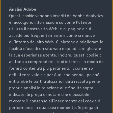
sono:
Analisi Adobe
Questi cookie vengono inseriti da Adobe Analytics
›
chilometraggio: un valore contenuto corrisponde a
e raccolgono informazioni su come l'utente
uno stato migliore del veicolo e a una maggiore
durata nel tempo;
utilizza il nostro sito Web, e.g. pagine a cui
accede più frequentemente e come si muove
›
cronologia dei tagliandi: una documentazione
all'interno del sito Web. Ci aiutano a migliorare la
completa della vettura certifica una manutenzione
facilità d'uso di un sito web e quindi a migliorare
costante e accurata;
la tua esperienza utente. Inoltre, questi cookie ci
›
condizioni della carrozzeria e degli interni: una
aiutano a comprendere i tuoi interessi in modo da
buona conservazione evidenzia cura e attenzione del
fornirti contenuti più pertinenti. Il consenso
precedente proprietario;
dell'utente vale sia per Audi che per noi, poiché
entrambe le parti utilizzano i dati raccolti per le
›
efficienza meccanica: motore, trasmissione e
proprie analisi in relazione alle finalità sopra
componenti principali in ottimo stato garantiscono
indicate. Si prega di notare che è possibile
prestazioni affidabili e sicure.
revocare il consenso all'inserimento dei cookie di
Acquistare un’auto usata in una Concessionaria ufficiale
performance in qualsiasi momento. Si prega di
Audi che offre l’usato garantito tramite Audi Prima