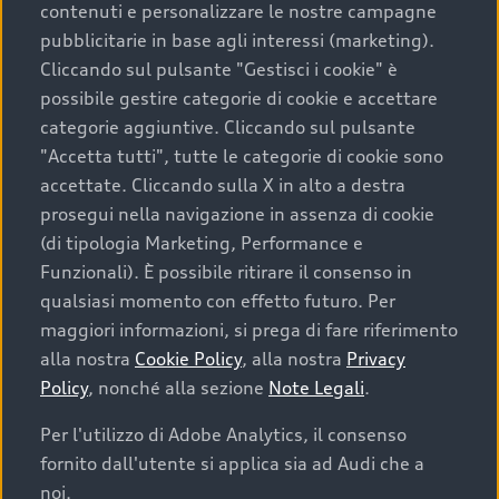
contenuti e personalizzare le nostre campagne
pubblicitarie in base agli interessi (marketing).
Scegliere un’auto usata è una decisione che coniuga
Cliccando sul pulsante "Gestisci i cookie" è
convenienza, affidabilità e sostenibilità. Per fare un
possibile gestire categorie di cookie e accettare
acquisto sicuro, è essenziale considerare aspetti
categorie aggiuntive. Cliccando sul pulsante
determinanti come la garanzia inclusa e l’affidabilità del
"Accetta tutti", tutte le categorie di cookie sono
marchio. Audi offre l’auto usata perfetta tramite Audi
accettate. Cliccando sulla X in alto a destra
Prima Scelta :plus
prosegui nella navigazione in assenza di cookie
(di tipologia Marketing, Performance e
Funzionali). È possibile ritirare il consenso in
qualsiasi momento con effetto futuro. Per
Cosa sapere prima di
maggiori informazioni, si prega di fare riferimento
acquistare la tua prossima
alla nostra
Cookie Policy
, alla nostra
Privacy
Policy
, nonché alla sezione
Note Legali
.
auto
Per l'utilizzo di Adobe Analytics, il consenso
fornito dall'utente si applica sia ad Audi che a
I requisiti fondamentali da considerare prima di
acquistare un’auto usata, oltre al prezzo e all'aspetto,
noi.