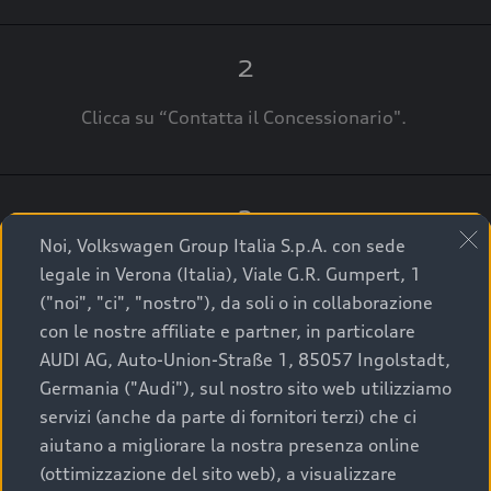
2
Clicca su “Contatta il Concessionario".
3
Noi, Volkswagen Group Italia S.p.A. con sede
A breve verrai ricontattato dal Customer Care
legale in Verona (Italia), Viale G.R. Gumpert, 1
Audi Center o direttamente dal Concessionario
("noi", "ci", "nostro"), da soli o in collaborazione
che ti supporterà per finalizzare la tua richiesta.
con le nostre affiliate e partner, in particolare
AUDI AG, Auto-Union-Straße 1, 85057 Ingolstadt,
Germania ("Audi"), sul nostro sito web utilizziamo
servizi (anche da parte di fornitori terzi) che ci
La qualità di acquistare
aiutano a migliorare la nostra presenza online
(ottimizzazione del sito web), a visualizzare
un’auto usata Audi