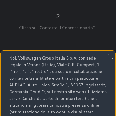
2
Clicca su “Contatta il Concessionario".
3
Noi, Volkswagen Group Italia S.p.A. con sede
A breve verrai ricontattato dal Customer Care
legale in Verona (Italia), Viale G.R. Gumpert, 1
Audi Center o direttamente dal Concessionario
("noi", "ci", "nostro"), da soli o in collaborazione
che ti supporterà per finalizzare la tua richiesta.
con le nostre affiliate e partner, in particolare
AUDI AG, Auto-Union-Straße 1, 85057 Ingolstadt,
Germania ("Audi"), sul nostro sito web utilizziamo
servizi (anche da parte di fornitori terzi) che ci
La qualità di acquistare
aiutano a migliorare la nostra presenza online
(ottimizzazione del sito web), a visualizzare
un’auto usata Audi