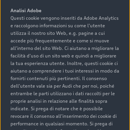
sono:
Analisi Adobe
Questi cookie vengono inseriti da Adobe Analytics
›
chilometraggio: un valore contenuto corrisponde a
e raccolgono informazioni su come l'utente
uno stato migliore del veicolo e a una maggiore
durata nel tempo;
utilizza il nostro sito Web, e.g. pagine a cui
accede più frequentemente e come si muove
›
cronologia dei tagliandi: una documentazione
all'interno del sito Web. Ci aiutano a migliorare la
completa della vettura certifica una manutenzione
facilità d'uso di un sito web e quindi a migliorare
costante e accurata;
la tua esperienza utente. Inoltre, questi cookie ci
›
condizioni della carrozzeria e degli interni: una
aiutano a comprendere i tuoi interessi in modo da
buona conservazione evidenzia cura e attenzione del
fornirti contenuti più pertinenti. Il consenso
precedente proprietario;
dell'utente vale sia per Audi che per noi, poiché
entrambe le parti utilizzano i dati raccolti per le
›
efficienza meccanica: motore, trasmissione e
proprie analisi in relazione alle finalità sopra
componenti principali in ottimo stato garantiscono
indicate. Si prega di notare che è possibile
prestazioni affidabili e sicure.
revocare il consenso all'inserimento dei cookie di
Acquistare un’auto usata in una Concessionaria ufficiale
performance in qualsiasi momento. Si prega di
Audi che offre l’usato garantito tramite Audi Prima