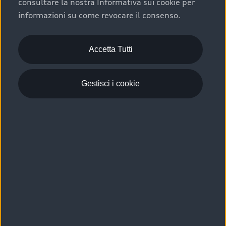
consultare la nostra Informativa sui cookie per
Scelta :plus, significa affidarsi ad un prodotto che viene
informazioni su come revocare il consenso.
sottoposto a 110 controlli approfonditi e coperto da
garanzia fino a 4 anni per una maggiore tutela del tuo
acquisto.
Accetta Tutti
Gestisci i cookie
Usato elettrico e ibrido:
efficienza e risparmio
Scegli l’usato elettrico o ibrido e giova dei numerosi
vantaggi che ti assicurano:
›
le auto usate elettriche offrono una guida silenziosa,
costi di gestione ridotti e zero emissioni locali,
›
mentre le auto usate ibride combinano efficienza e