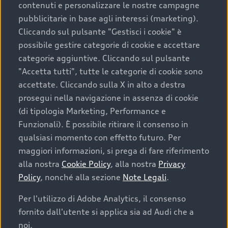
contenuti e personalizzare le nostre campagne
pubblicitarie in base agli interessi (marketing).
Scegliere un’auto usata è una decisione che coniuga
Cliccando sul pulsante "Gestisci i cookie" è
convenienza, affidabilità e sostenibilità. Per fare un
possibile gestire categorie di cookie e accettare
acquisto sicuro, è essenziale considerare aspetti
categorie aggiuntive. Cliccando sul pulsante
determinanti come la garanzia inclusa e l’affidabilità del
"Accetta tutti", tutte le categorie di cookie sono
marchio. Audi offre l’auto usata perfetta tramite Audi
accettate. Cliccando sulla X in alto a destra
Prima Scelta :plus
prosegui nella navigazione in assenza di cookie
(di tipologia Marketing, Performance e
Funzionali). È possibile ritirare il consenso in
qualsiasi momento con effetto futuro. Per
Cosa sapere prima di
maggiori informazioni, si prega di fare riferimento
acquistare la tua prossima
alla nostra
Cookie Policy
, alla nostra
Privacy
Policy
, nonché alla sezione
Note Legali
.
auto
Per l'utilizzo di Adobe Analytics, il consenso
fornito dall'utente si applica sia ad Audi che a
I requisiti fondamentali da considerare prima di
acquistare un’auto usata, oltre al prezzo e all'aspetto,
noi.