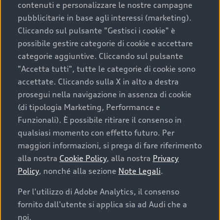
contenuti e personalizzare le nostre campagne
pubblicitarie in base agli interessi (marketing).
Scegliere un’auto usata è una decisione che coniuga
Cliccando sul pulsante "Gestisci i cookie" è
convenienza, affidabilità e sostenibilità. Per fare un
possibile gestire categorie di cookie e accettare
acquisto sicuro, è essenziale considerare aspetti
categorie aggiuntive. Cliccando sul pulsante
determinanti come la garanzia inclusa e l’affidabilità del
"Accetta tutti", tutte le categorie di cookie sono
marchio. Audi offre l’auto usata perfetta tramite Audi
accettate. Cliccando sulla X in alto a destra
Prima Scelta :plus
prosegui nella navigazione in assenza di cookie
(di tipologia Marketing, Performance e
Funzionali). È possibile ritirare il consenso in
qualsiasi momento con effetto futuro. Per
Cosa sapere prima di
maggiori informazioni, si prega di fare riferimento
acquistare la tua prossima
alla nostra
Cookie Policy
, alla nostra
Privacy
Policy
, nonché alla sezione
Note Legali
.
auto
Per l'utilizzo di Adobe Analytics, il consenso
fornito dall'utente si applica sia ad Audi che a
I requisiti fondamentali da considerare prima di
acquistare un’auto usata, oltre al prezzo e all'aspetto,
noi.