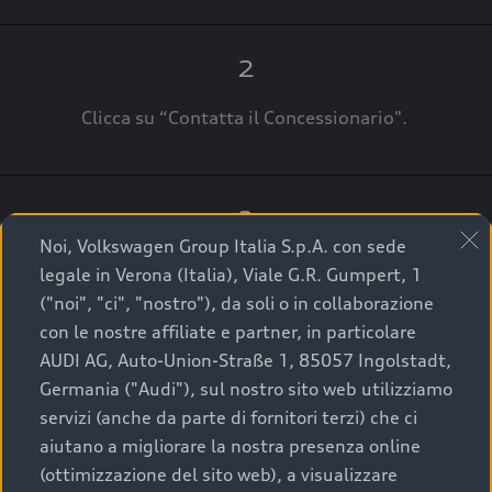
2
Clicca su “Contatta il Concessionario".
3
Noi, Volkswagen Group Italia S.p.A. con sede
A breve verrai ricontattato dal Customer Care
legale in Verona (Italia), Viale G.R. Gumpert, 1
Audi Center o direttamente dal Concessionario
("noi", "ci", "nostro"), da soli o in collaborazione
che ti supporterà per finalizzare la tua richiesta.
con le nostre affiliate e partner, in particolare
AUDI AG, Auto-Union-Straße 1, 85057 Ingolstadt,
Germania ("Audi"), sul nostro sito web utilizziamo
servizi (anche da parte di fornitori terzi) che ci
La qualità di acquistare
aiutano a migliorare la nostra presenza online
(ottimizzazione del sito web), a visualizzare
un’auto usata Audi