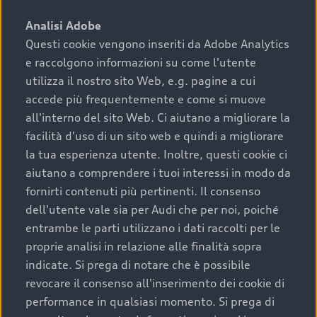
sono:
Analisi Adobe
Questi cookie vengono inseriti da Adobe Analytics
›
chilometraggio: un valore contenuto corrisponde a
e raccolgono informazioni su come l'utente
uno stato migliore del veicolo e a una maggiore
durata nel tempo;
utilizza il nostro sito Web, e.g. pagine a cui
accede più frequentemente e come si muove
›
cronologia dei tagliandi: una documentazione
all'interno del sito Web. Ci aiutano a migliorare la
completa della vettura certifica una manutenzione
facilità d'uso di un sito web e quindi a migliorare
costante e accurata;
la tua esperienza utente. Inoltre, questi cookie ci
›
condizioni della carrozzeria e degli interni: una
aiutano a comprendere i tuoi interessi in modo da
buona conservazione evidenzia cura e attenzione del
fornirti contenuti più pertinenti. Il consenso
precedente proprietario;
dell'utente vale sia per Audi che per noi, poiché
entrambe le parti utilizzano i dati raccolti per le
›
efficienza meccanica: motore, trasmissione e
proprie analisi in relazione alle finalità sopra
componenti principali in ottimo stato garantiscono
indicate. Si prega di notare che è possibile
prestazioni affidabili e sicure.
revocare il consenso all'inserimento dei cookie di
Acquistare un’auto usata in una Concessionaria ufficiale
performance in qualsiasi momento. Si prega di
Audi che offre l’usato garantito tramite Audi Prima