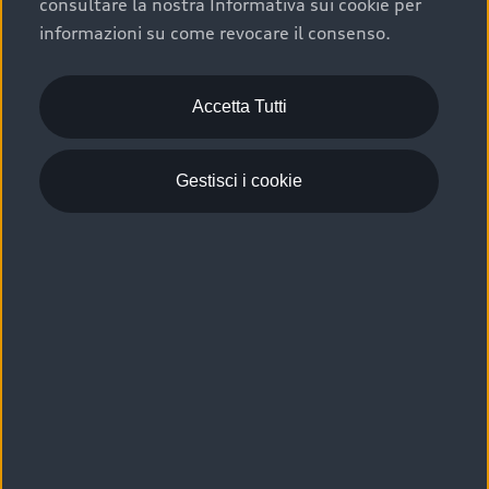
consultare la nostra Informativa sui cookie per
Scelta :plus, significa affidarsi ad un prodotto che viene
informazioni su come revocare il consenso.
sottoposto a 110 controlli approfonditi e coperto da
garanzia fino a 4 anni per una maggiore tutela del tuo
acquisto.
Accetta Tutti
Gestisci i cookie
Usato elettrico e ibrido:
efficienza e risparmio
Scegli l’usato elettrico o ibrido e giova dei numerosi
vantaggi che ti assicurano:
›
le auto usate elettriche offrono una guida silenziosa,
costi di gestione ridotti e zero emissioni locali,
›
mentre le auto usate ibride combinano efficienza e