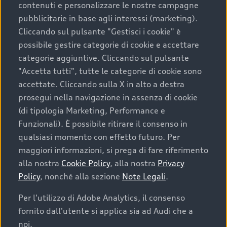
contenuti e personalizzare le nostre campagne
pubblicitarie in base agli interessi (marketing).
Scegliere un’auto usata è una decisione che coniuga
Cliccando sul pulsante "Gestisci i cookie" è
convenienza, affidabilità e sostenibilità. Per fare un
possibile gestire categorie di cookie e accettare
acquisto sicuro, è essenziale considerare aspetti
categorie aggiuntive. Cliccando sul pulsante
determinanti come la garanzia inclusa e l’affidabilità del
"Accetta tutti", tutte le categorie di cookie sono
marchio. Audi offre l’auto usata perfetta tramite Audi
accettate. Cliccando sulla X in alto a destra
Prima Scelta :plus
prosegui nella navigazione in assenza di cookie
(di tipologia Marketing, Performance e
Funzionali). È possibile ritirare il consenso in
qualsiasi momento con effetto futuro. Per
Cosa sapere prima di
maggiori informazioni, si prega di fare riferimento
acquistare la tua prossima
alla nostra
Cookie Policy
, alla nostra
Privacy
Policy
, nonché alla sezione
Note Legali
.
auto
Per l'utilizzo di Adobe Analytics, il consenso
fornito dall'utente si applica sia ad Audi che a
I requisiti fondamentali da considerare prima di
acquistare un’auto usata, oltre al prezzo e all'aspetto,
noi.