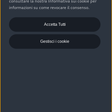
consultare la nostra Informativa sui cookie per
Scelta :plus, significa affidarsi ad un prodotto che viene
informazioni su come revocare il consenso.
sottoposto a 110 controlli approfonditi e coperto da
garanzia fino a 4 anni per una maggiore tutela del tuo
acquisto.
Accetta Tutti
Gestisci i cookie
Usato elettrico e ibrido:
efficienza e risparmio
Scegli l’usato elettrico o ibrido e giova dei numerosi
vantaggi che ti assicurano:
›
le auto usate elettriche offrono una guida silenziosa,
costi di gestione ridotti e zero emissioni locali,
›
mentre le auto usate ibride combinano efficienza e