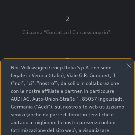
2
Clicca su “Contatta il Concessionario".
3
Noi, Volkswagen Group Italia S.p.A. con sede
A breve verrai ricontattato dal Customer Care
legale in Verona (Italia), Viale G.R. Gumpert, 1
Audi Center o direttamente dal Concessionario
("noi", "ci", "nostro"), da soli o in collaborazione
che ti supporterà per finalizzare la tua richiesta.
con le nostre affiliate e partner, in particolare
AUDI AG, Auto-Union-Straße 1, 85057 Ingolstadt,
Germania ("Audi"), sul nostro sito web utilizziamo
servizi (anche da parte di fornitori terzi) che ci
La qualità di acquistare
aiutano a migliorare la nostra presenza online
(ottimizzazione del sito web), a visualizzare
un’auto usata Audi