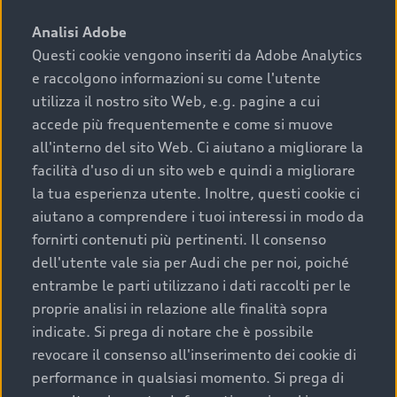
sono:
Analisi Adobe
Questi cookie vengono inseriti da Adobe Analytics
›
chilometraggio: un valore contenuto corrisponde a
e raccolgono informazioni su come l'utente
uno stato migliore del veicolo e a una maggiore
durata nel tempo;
utilizza il nostro sito Web, e.g. pagine a cui
accede più frequentemente e come si muove
›
cronologia dei tagliandi: una documentazione
all'interno del sito Web. Ci aiutano a migliorare la
completa della vettura certifica una manutenzione
facilità d'uso di un sito web e quindi a migliorare
costante e accurata;
la tua esperienza utente. Inoltre, questi cookie ci
›
condizioni della carrozzeria e degli interni: una
aiutano a comprendere i tuoi interessi in modo da
buona conservazione evidenzia cura e attenzione del
fornirti contenuti più pertinenti. Il consenso
precedente proprietario;
dell'utente vale sia per Audi che per noi, poiché
entrambe le parti utilizzano i dati raccolti per le
›
efficienza meccanica: motore, trasmissione e
proprie analisi in relazione alle finalità sopra
componenti principali in ottimo stato garantiscono
indicate. Si prega di notare che è possibile
prestazioni affidabili e sicure.
revocare il consenso all'inserimento dei cookie di
Acquistare un’auto usata in una Concessionaria ufficiale
performance in qualsiasi momento. Si prega di
Audi che offre l’usato garantito tramite Audi Prima