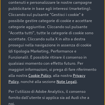
contenuti e personalizzare le nostre campagne
pubblicitarie in base agli interessi (marketing).
Scegliere un’auto usata è una decisione che coniuga
Cliccando sul pulsante "Gestisci i cookie" è
convenienza, affidabilità e sostenibilità. Per fare un
possibile gestire categorie di cookie e accettare
acquisto sicuro, è essenziale considerare aspetti
categorie aggiuntive. Cliccando sul pulsante
determinanti come la garanzia inclusa e l’affidabilità del
"Accetta tutti", tutte le categorie di cookie sono
marchio. Audi offre l’auto usata perfetta tramite Audi
accettate. Cliccando sulla X in alto a destra
Prima Scelta :plus
prosegui nella navigazione in assenza di cookie
(di tipologia Marketing, Performance e
Funzionali). È possibile ritirare il consenso in
qualsiasi momento con effetto futuro. Per
Cosa sapere prima di
maggiori informazioni, si prega di fare riferimento
acquistare la tua prossima
alla nostra
Cookie Policy
, alla nostra
Privacy
Policy
, nonché alla sezione
Note Legali
.
auto
Per l'utilizzo di Adobe Analytics, il consenso
fornito dall'utente si applica sia ad Audi che a
I requisiti fondamentali da considerare prima di
acquistare un’auto usata, oltre al prezzo e all'aspetto,
noi.