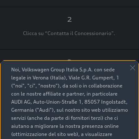
2
Clicca su “Contatta il Concessionario".
3
Noi, Volkswagen Group Italia S.p.A. con sede
A breve verrai ricontattato dal Customer Care
legale in Verona (Italia), Viale G.R. Gumpert, 1
Audi Center o direttamente dal Concessionario
("noi", "ci", "nostro"), da soli o in collaborazione
che ti supporterà per finalizzare la tua richiesta.
con le nostre affiliate e partner, in particolare
AUDI AG, Auto-Union-Straße 1, 85057 Ingolstadt,
Germania ("Audi"), sul nostro sito web utilizziamo
servizi (anche da parte di fornitori terzi) che ci
La qualità di acquistare
aiutano a migliorare la nostra presenza online
(ottimizzazione del sito web), a visualizzare
un’auto usata Audi