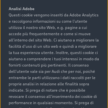
sono:
Analisi Adobe
Questi cookie vengono inseriti da Adobe Analytics
›
chilometraggio: un valore contenuto corrisponde a
e raccolgono informazioni su come l'utente
uno stato migliore del veicolo e a una maggiore
durata nel tempo;
utilizza il nostro sito Web, e.g. pagine a cui
accede più frequentemente e come si muove
›
cronologia dei tagliandi: una documentazione
all'interno del sito Web. Ci aiutano a migliorare la
completa della vettura certifica una manutenzione
facilità d'uso di un sito web e quindi a migliorare
costante e accurata;
la tua esperienza utente. Inoltre, questi cookie ci
›
condizioni della carrozzeria e degli interni: una
aiutano a comprendere i tuoi interessi in modo da
buona conservazione evidenzia cura e attenzione del
fornirti contenuti più pertinenti. Il consenso
precedente proprietario;
dell'utente vale sia per Audi che per noi, poiché
entrambe le parti utilizzano i dati raccolti per le
›
efficienza meccanica: motore, trasmissione e
proprie analisi in relazione alle finalità sopra
componenti principali in ottimo stato garantiscono
indicate. Si prega di notare che è possibile
prestazioni affidabili e sicure.
revocare il consenso all'inserimento dei cookie di
Acquistare un’auto usata in una Concessionaria ufficiale
performance in qualsiasi momento. Si prega di
Audi che offre l’usato garantito tramite Audi Prima