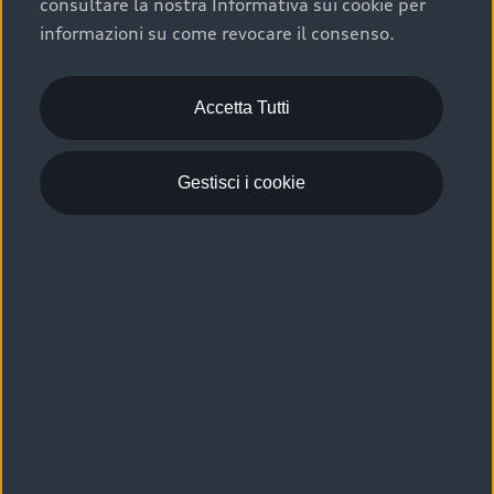
consultare la nostra Informativa sui cookie per
Scelta :plus, significa affidarsi ad un prodotto che viene
informazioni su come revocare il consenso.
sottoposto a 110 controlli approfonditi e coperto da
garanzia fino a 4 anni per una maggiore tutela del tuo
acquisto.
Accetta Tutti
Gestisci i cookie
Usato elettrico e ibrido:
efficienza e risparmio
Scegli l’usato elettrico o ibrido e giova dei numerosi
vantaggi che ti assicurano:
›
le auto usate elettriche offrono una guida silenziosa,
costi di gestione ridotti e zero emissioni locali,
›
mentre le auto usate ibride combinano efficienza e