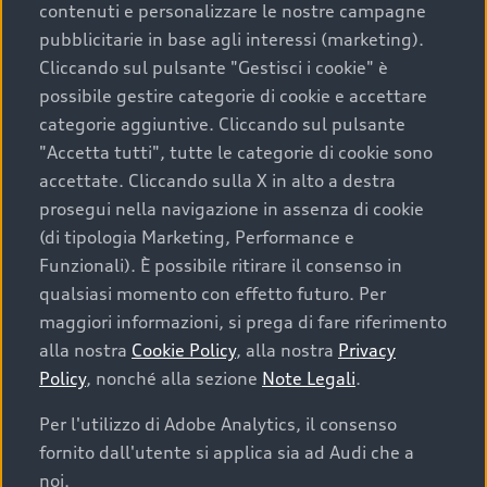
contenuti e personalizzare le nostre campagne
pubblicitarie in base agli interessi (marketing).
Scegliere un’auto usata è una decisione che coniuga
Cliccando sul pulsante "Gestisci i cookie" è
convenienza, affidabilità e sostenibilità. Per fare un
possibile gestire categorie di cookie e accettare
acquisto sicuro, è essenziale considerare aspetti
categorie aggiuntive. Cliccando sul pulsante
determinanti come la garanzia inclusa e l’affidabilità del
"Accetta tutti", tutte le categorie di cookie sono
marchio. Audi offre l’auto usata perfetta tramite Audi
accettate. Cliccando sulla X in alto a destra
Prima Scelta :plus
prosegui nella navigazione in assenza di cookie
(di tipologia Marketing, Performance e
Funzionali). È possibile ritirare il consenso in
qualsiasi momento con effetto futuro. Per
Cosa sapere prima di
maggiori informazioni, si prega di fare riferimento
acquistare la tua prossima
alla nostra
Cookie Policy
, alla nostra
Privacy
Policy
, nonché alla sezione
Note Legali
.
auto
Per l'utilizzo di Adobe Analytics, il consenso
fornito dall'utente si applica sia ad Audi che a
I requisiti fondamentali da considerare prima di
acquistare un’auto usata, oltre al prezzo e all'aspetto,
noi.