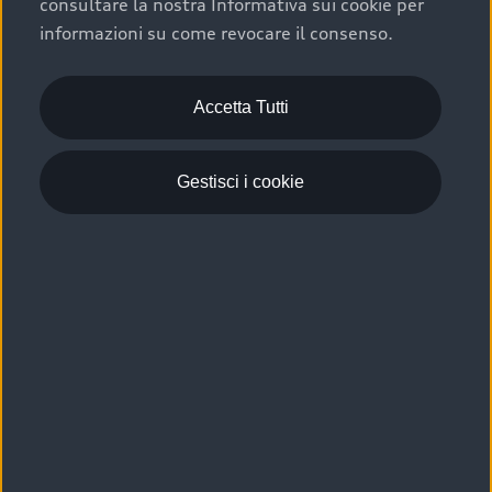
consultare la nostra Informativa sui cookie per
Scelta :plus, significa affidarsi ad un prodotto che viene
informazioni su come revocare il consenso.
sottoposto a 110 controlli approfonditi e coperto da
garanzia fino a 4 anni per una maggiore tutela del tuo
acquisto.
Accetta Tutti
Gestisci i cookie
Usato elettrico e ibrido:
efficienza e risparmio
Scegli l’usato elettrico o ibrido e giova dei numerosi
vantaggi che ti assicurano:
›
le auto usate elettriche offrono una guida silenziosa,
costi di gestione ridotti e zero emissioni locali,
›
mentre le auto usate ibride combinano efficienza e