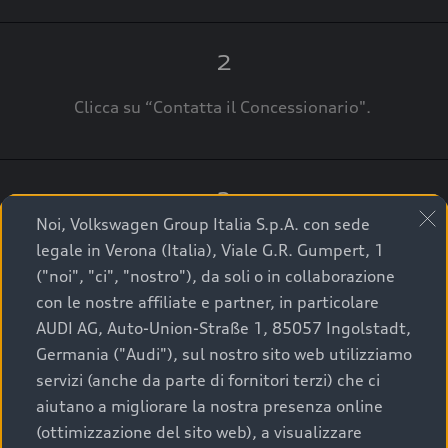
2
Clicca su “Contatta il Concessionario".
3
Noi, Volkswagen Group Italia S.p.A. con sede
A breve verrai ricontattato dal Customer Care
legale in Verona (Italia), Viale G.R. Gumpert, 1
Audi Center o direttamente dal Concessionario
("noi", "ci", "nostro"), da soli o in collaborazione
che ti supporterà per finalizzare la tua richiesta.
con le nostre affiliate e partner, in particolare
AUDI AG, Auto-Union-Straße 1, 85057 Ingolstadt,
Germania ("Audi"), sul nostro sito web utilizziamo
servizi (anche da parte di fornitori terzi) che ci
La qualità di acquistare
aiutano a migliorare la nostra presenza online
(ottimizzazione del sito web), a visualizzare
un’auto usata Audi