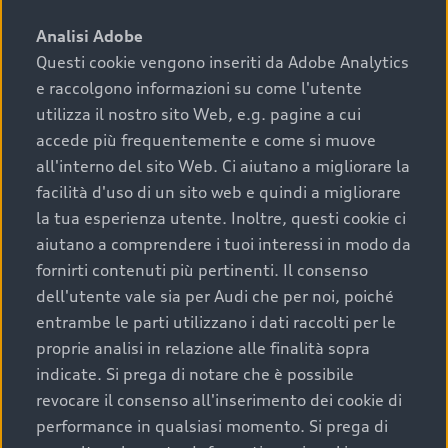
sono:
Analisi Adobe
Questi cookie vengono inseriti da Adobe Analytics
›
chilometraggio: un valore contenuto corrisponde a
e raccolgono informazioni su come l'utente
uno stato migliore del veicolo e a una maggiore
durata nel tempo;
utilizza il nostro sito Web, e.g. pagine a cui
accede più frequentemente e come si muove
›
cronologia dei tagliandi: una documentazione
all'interno del sito Web. Ci aiutano a migliorare la
completa della vettura certifica una manutenzione
facilità d'uso di un sito web e quindi a migliorare
costante e accurata;
la tua esperienza utente. Inoltre, questi cookie ci
›
condizioni della carrozzeria e degli interni: una
aiutano a comprendere i tuoi interessi in modo da
buona conservazione evidenzia cura e attenzione del
fornirti contenuti più pertinenti. Il consenso
precedente proprietario;
dell'utente vale sia per Audi che per noi, poiché
entrambe le parti utilizzano i dati raccolti per le
›
efficienza meccanica: motore, trasmissione e
proprie analisi in relazione alle finalità sopra
componenti principali in ottimo stato garantiscono
indicate. Si prega di notare che è possibile
prestazioni affidabili e sicure.
revocare il consenso all'inserimento dei cookie di
Acquistare un’auto usata in una Concessionaria ufficiale
performance in qualsiasi momento. Si prega di
Audi che offre l’usato garantito tramite Audi Prima