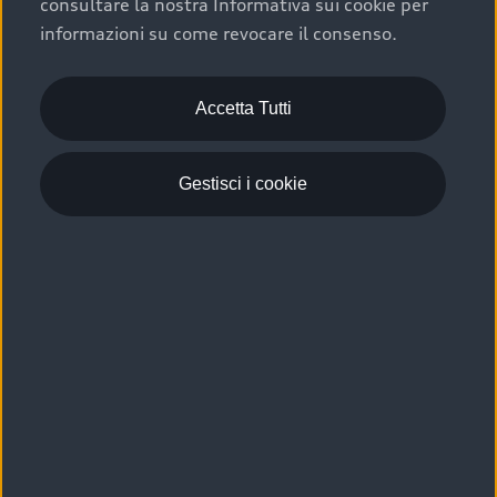
consultare la nostra Informativa sui cookie per
Scelta :plus, significa affidarsi ad un prodotto che viene
informazioni su come revocare il consenso.
sottoposto a 110 controlli approfonditi e coperto da
garanzia fino a 4 anni per una maggiore tutela del tuo
acquisto.
Accetta Tutti
Gestisci i cookie
Usato elettrico e ibrido:
efficienza e risparmio
Scegli l’usato elettrico o ibrido e giova dei numerosi
vantaggi che ti assicurano:
›
le auto usate elettriche offrono una guida silenziosa,
costi di gestione ridotti e zero emissioni locali,
›
mentre le auto usate ibride combinano efficienza e