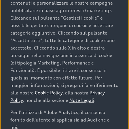
contenuti e personalizzare le nostre campagne
pubblicitarie in base agli interessi (marketing).
Scegliere un’auto usata è una decisione che coniuga
Cliccando sul pulsante "Gestisci i cookie" è
convenienza, affidabilità e sostenibilità. Per fare un
possibile gestire categorie di cookie e accettare
acquisto sicuro, è essenziale considerare aspetti
categorie aggiuntive. Cliccando sul pulsante
determinanti come la garanzia inclusa e l’affidabilità del
"Accetta tutti", tutte le categorie di cookie sono
marchio. Audi offre l’auto usata perfetta tramite Audi
accettate. Cliccando sulla X in alto a destra
Prima Scelta :plus
prosegui nella navigazione in assenza di cookie
(di tipologia Marketing, Performance e
Funzionali). È possibile ritirare il consenso in
qualsiasi momento con effetto futuro. Per
Cosa sapere prima di
maggiori informazioni, si prega di fare riferimento
acquistare la tua prossima
alla nostra
Cookie Policy
, alla nostra
Privacy
Policy
, nonché alla sezione
Note Legali
.
auto
Per l'utilizzo di Adobe Analytics, il consenso
fornito dall'utente si applica sia ad Audi che a
I requisiti fondamentali da considerare prima di
acquistare un’auto usata, oltre al prezzo e all'aspetto,
noi.