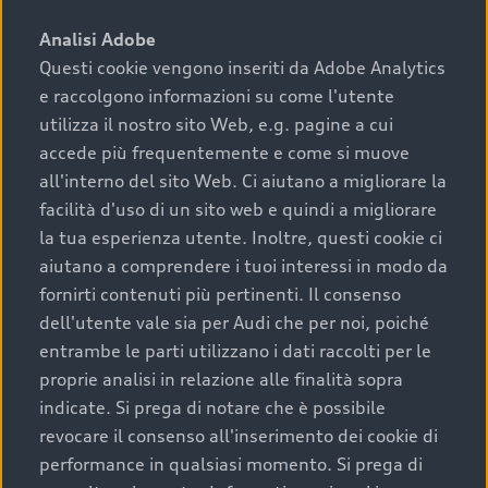
sono:
Analisi Adobe
Questi cookie vengono inseriti da Adobe Analytics
›
chilometraggio: un valore contenuto corrisponde a
e raccolgono informazioni su come l'utente
uno stato migliore del veicolo e a una maggiore
durata nel tempo;
utilizza il nostro sito Web, e.g. pagine a cui
accede più frequentemente e come si muove
›
cronologia dei tagliandi: una documentazione
all'interno del sito Web. Ci aiutano a migliorare la
completa della vettura certifica una manutenzione
facilità d'uso di un sito web e quindi a migliorare
costante e accurata;
la tua esperienza utente. Inoltre, questi cookie ci
›
condizioni della carrozzeria e degli interni: una
aiutano a comprendere i tuoi interessi in modo da
buona conservazione evidenzia cura e attenzione del
fornirti contenuti più pertinenti. Il consenso
precedente proprietario;
dell'utente vale sia per Audi che per noi, poiché
entrambe le parti utilizzano i dati raccolti per le
›
efficienza meccanica: motore, trasmissione e
proprie analisi in relazione alle finalità sopra
componenti principali in ottimo stato garantiscono
indicate. Si prega di notare che è possibile
prestazioni affidabili e sicure.
revocare il consenso all'inserimento dei cookie di
Acquistare un’auto usata in una Concessionaria ufficiale
performance in qualsiasi momento. Si prega di
Audi che offre l’usato garantito tramite Audi Prima