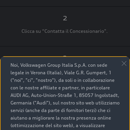
2
Clicca su “Contatta il Concessionario".
3
Noi, Volkswagen Group Italia S.p.A. con sede
A breve verrai ricontattato dal Customer Care
legale in Verona (Italia), Viale G.R. Gumpert, 1
Audi Center o direttamente dal Concessionario
("noi", "ci", "nostro"), da soli o in collaborazione
che ti supporterà per finalizzare la tua richiesta.
con le nostre affiliate e partner, in particolare
AUDI AG, Auto-Union-Straße 1, 85057 Ingolstadt,
Germania ("Audi"), sul nostro sito web utilizziamo
servizi (anche da parte di fornitori terzi) che ci
La qualità di acquistare
aiutano a migliorare la nostra presenza online
(ottimizzazione del sito web), a visualizzare
un’auto usata Audi