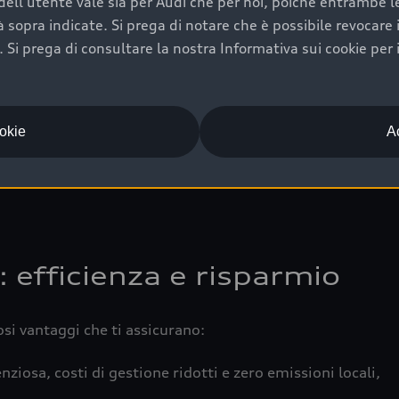
ell'utente vale sia per Audi che per noi, poiché entrambe le p
 completa della vettura certifica una manutenzione costa
ità sopra indicate. Si prega di notare che è possibile revocare
Si prega di consultare la nostra Informativa sui cookie per 
una buona conservazione evidenzia cura e attenzione del pr
componenti principali in ottimo stato garantiscono prestaz
iciale Audi che offre l’usato garantito tramite Audi Prima
ookie
Ac
 e coperto da garanzia fino a 4 anni per una maggiore tute
: efficienza e risparmio
osi vantaggi che ti assicurano:
nziosa, costi di gestione ridotti e zero emissioni locali,