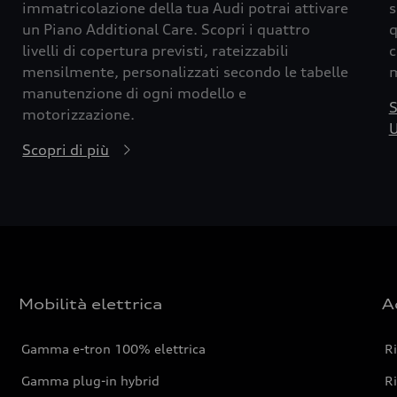
immatricolazione della tua Audi potrai attivare
s
un Piano Additional Care. Scopri i quattro
q
livelli di copertura previsti, rateizzabili
c
mensilmente, personalizzati secondo le tabelle
m
manutenzione di ogni modello e
S
motorizzazione.
U
Scopri di più
Mobilità elettrica
A
Gamma e-tron 100% elettrica
R
Gamma plug-in hybrid
Ri