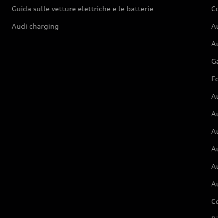
Guida sulle vetture elettriche e le batterie
Co
Audi charging
Au
Au
G
Fo
A
A
A
Au
A
A
C