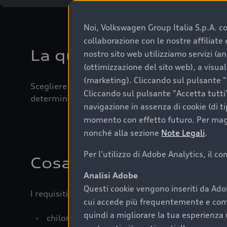
Noi, Volkswagen Group Italia S.p.A. con
collaborazione con le nostre affiliat
La qualità di acquistar
nostro sito web utilizziamo servizi (an
(ottimizzazione del sito web), a visua
(marketing). Cliccando sul pulsante "G
Scegliere un’auto usata è una decisione che coniug
Cliccando sul pulsante "Accetta tutti"
determinanti come la garanzia inclusa e l’affidabi
navigazione in assenza di cookie (di t
momento con effetto futuro. Per maggi
nonché alla sezione
Note Legali
.
Per l'utilizzo di Adobe Analytics, il c
Cosa sapere prima di a
Analisi Adobe
Questi cookie vengono inseriti da Ado
I requisiti fondamentali da considerare prima di a
cui accede più frequentemente e come 
quindi a migliorare la tua esperienza 
›
chilometraggio: un valore contenuto corrispo