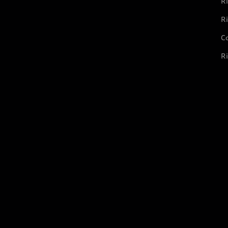
Ri
Ri
Co
Ri