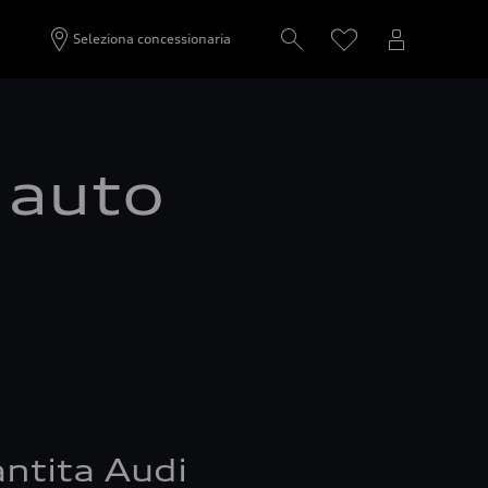
Seleziona concessionaria
a auto
ntita Audi