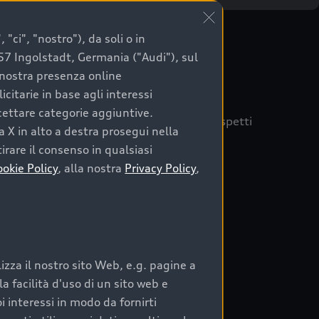
"ci", "nostro"), da soli o in
057 Ingolstadt, Germania ("Audi"), sul
a nostra presenza online
citarie in base agli interessi
ccettare categorie aggiuntive.
quisto sicuro, è essenziale considerare aspetti
a X in alto a destra prosegui nella
 Audi Prima Scelta :plus
irare il consenso in qualsiasi
ookie Policy
, alla nostra
Privacy Policy
,
auto
zza il nostro sito Web, e.g. pagine a
o:
 facilità d'uso di un sito web e
i interessi in modo da fornirti
rata nel tempo;