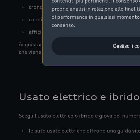
contenuti più pertinenti. Il consenso d
›
cronologia dei tagliandi: una documentazione
proprie analisi in relazione alle final
di performance in qualsiasi momento. 
›
condizioni della carrozzeria e degli interni: 
consenso.
›
efficienza meccanica: motore, trasmissione e 
Acquistare un’auto usata in una Concessionaria uff
Gestisci i c
che viene sottoposto a 110 controlli approfonditi
Usato elettrico e ibrido
Scegli l’usato elettrico o ibrido e giova dei numer
›
le auto usate elettriche offrono una guida sile