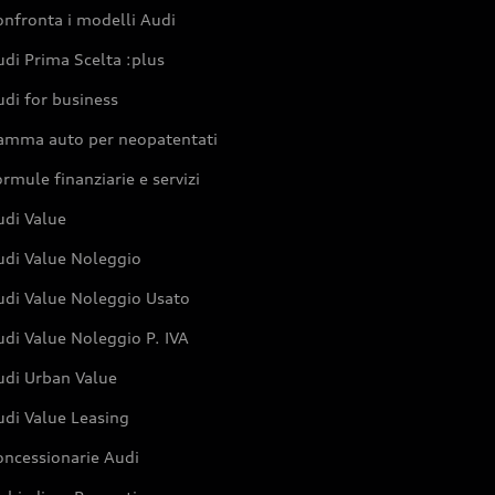
nfronta i modelli Audi
di Prima Scelta :plus
di for business
amma auto per neopatentati
rmule finanziarie e servizi
udi Value
udi Value Noleggio
udi Value Noleggio Usato
di Value Noleggio P. IVA
udi Urban Value
udi Value Leasing
oncessionarie Audi