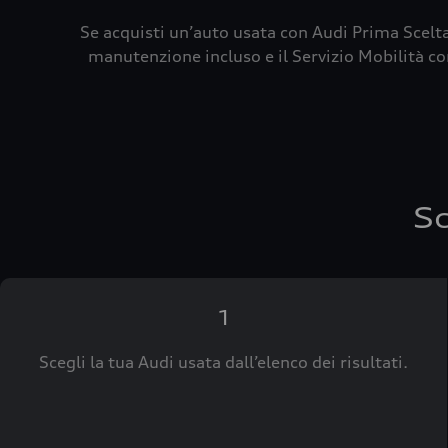
Se acquisti un’auto usata con Audi Prima Scelta
manutenzione incluso e il Servizio Mobilità con
Sc
1
Scegli la tua Audi usata dall’elenco dei risultati.