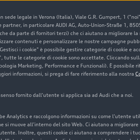
 sede legale in Verona (Italia), Viale G.R. Gumpert, 1 ("noi", 
e e partner, in particolare AUDI AG, Auto-Union-Straße 1, 85
e un’auto usata Audi
che da parte di fornitori terzi) che ci aiutano a migliorare l
lizzare contenuti e personalizzare le nostre campagne pubbli
estisci i cookie" è possibile gestire categorie di cookie e a
a convenienza, affidabilità e sostenibilità. Per fare un ac
, tutte le categorie di cookie sono accettate. Cliccando sull
lità del marchio. Audi offre l’auto usata perfetta tramite
ipologia Marketing, Performance e Funzionali). È possibile rit
ori informazioni, si prega di fare riferimento alla nostra
C
onsenso fornito dall'utente si applica sia ad Audi che a noi.
cquistare la tua prossima 
be Analytics e raccolgono informazioni su come l'utente utili
cquistare un’auto usata, oltre al prezzo e all'aspetto, son
si muove all'interno del sito Web. Ci aiutano a migliorare la
utente. Inoltre, questi cookie ci aiutano a comprendere i tuo
nde a uno stato migliore del veicolo e a una maggiore du