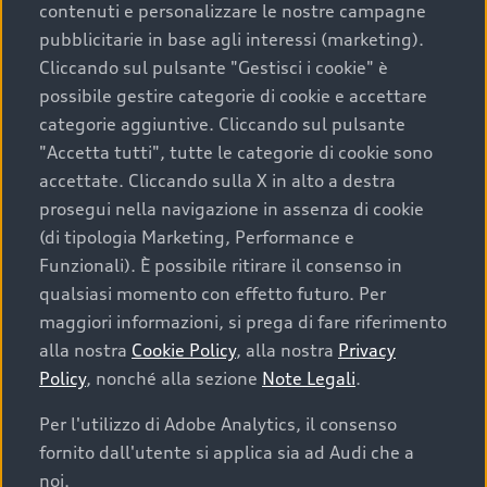
contenuti e personalizzare le nostre campagne
pubblicitarie in base agli interessi (marketing).
Scegliere un’auto usata è una decisione che coniuga
Cliccando sul pulsante "Gestisci i cookie" è
convenienza, affidabilità e sostenibilità. Per fare un
possibile gestire categorie di cookie e accettare
acquisto sicuro, è essenziale considerare aspetti
categorie aggiuntive. Cliccando sul pulsante
determinanti come la garanzia inclusa e l’affidabilità del
"Accetta tutti", tutte le categorie di cookie sono
marchio. Audi offre l’auto usata perfetta tramite Audi
accettate. Cliccando sulla X in alto a destra
Prima Scelta :plus
prosegui nella navigazione in assenza di cookie
(di tipologia Marketing, Performance e
Funzionali). È possibile ritirare il consenso in
qualsiasi momento con effetto futuro. Per
Cosa sapere prima di
maggiori informazioni, si prega di fare riferimento
acquistare la tua prossima
alla nostra
Cookie Policy
, alla nostra
Privacy
Policy
, nonché alla sezione
Note Legali
.
auto
Per l'utilizzo di Adobe Analytics, il consenso
fornito dall'utente si applica sia ad Audi che a
I requisiti fondamentali da considerare prima di
acquistare un’auto usata, oltre al prezzo e all'aspetto,
noi.