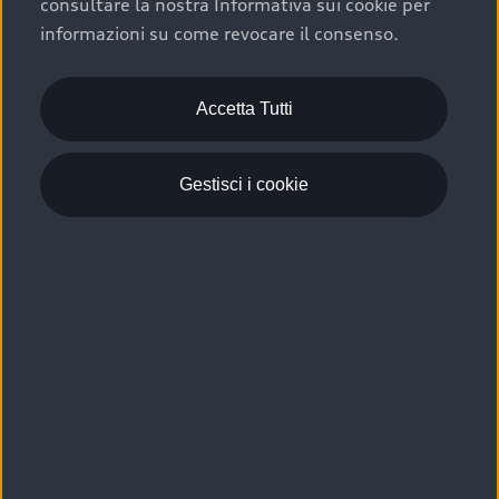
consultare la nostra Informativa sui cookie per
Scelta :plus, significa affidarsi ad un prodotto che viene
informazioni su come revocare il consenso.
sottoposto a 110 controlli approfonditi e coperto da
garanzia fino a 4 anni per una maggiore tutela del tuo
acquisto.
Accetta Tutti
Gestisci i cookie
Usato elettrico e ibrido:
efficienza e risparmio
Scegli l’usato elettrico o ibrido e giova dei numerosi
vantaggi che ti assicurano:
›
le auto usate elettriche offrono una guida silenziosa,
costi di gestione ridotti e zero emissioni locali,
›
mentre le auto usate ibride combinano efficienza e