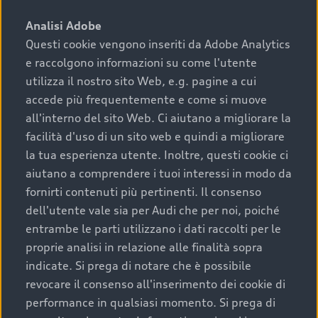
sono:
Analisi Adobe
Questi cookie vengono inseriti da Adobe Analytics
›
chilometraggio: un valore contenuto corrisponde a
e raccolgono informazioni su come l'utente
uno stato migliore del veicolo e a una maggiore
durata nel tempo;
utilizza il nostro sito Web, e.g. pagine a cui
accede più frequentemente e come si muove
›
cronologia dei tagliandi: una documentazione
all'interno del sito Web. Ci aiutano a migliorare la
completa della vettura certifica una manutenzione
facilità d'uso di un sito web e quindi a migliorare
costante e accurata;
la tua esperienza utente. Inoltre, questi cookie ci
›
condizioni della carrozzeria e degli interni: una
aiutano a comprendere i tuoi interessi in modo da
buona conservazione evidenzia cura e attenzione del
fornirti contenuti più pertinenti. Il consenso
precedente proprietario;
dell'utente vale sia per Audi che per noi, poiché
entrambe le parti utilizzano i dati raccolti per le
›
efficienza meccanica: motore, trasmissione e
proprie analisi in relazione alle finalità sopra
componenti principali in ottimo stato garantiscono
indicate. Si prega di notare che è possibile
prestazioni affidabili e sicure.
revocare il consenso all'inserimento dei cookie di
Acquistare un’auto usata in una Concessionaria ufficiale
performance in qualsiasi momento. Si prega di
Audi che offre l’usato garantito tramite Audi Prima