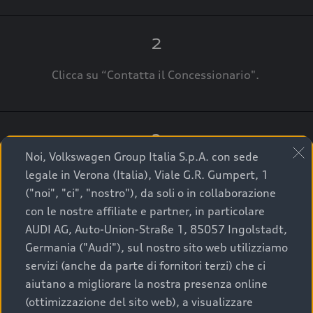
2
Clicca su “Contatta il Concessionario".
3
Noi, Volkswagen Group Italia S.p.A. con sede
A breve verrai ricontattato dal Customer Care
legale in Verona (Italia), Viale G.R. Gumpert, 1
Audi Center o direttamente dal Concessionario
("noi", "ci", "nostro"), da soli o in collaborazione
che ti supporterà per finalizzare la tua richiesta.
con le nostre affiliate e partner, in particolare
AUDI AG, Auto-Union-Straße 1, 85057 Ingolstadt,
Germania ("Audi"), sul nostro sito web utilizziamo
servizi (anche da parte di fornitori terzi) che ci
La qualità di acquistare
aiutano a migliorare la nostra presenza online
(ottimizzazione del sito web), a visualizzare
un’auto usata Audi