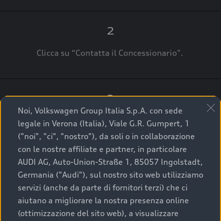
2
Clicca su “Contatta il Concessionario".
3
Noi, Volkswagen Group Italia S.p.A. con sede
A breve verrai ricontattato dal Customer Care
legale in Verona (Italia), Viale G.R. Gumpert, 1
Audi Center o direttamente dal Concessionario
("noi", "ci", "nostro"), da soli o in collaborazione
che ti supporterà per finalizzare la tua richiesta.
con le nostre affiliate e partner, in particolare
AUDI AG, Auto-Union-Straße 1, 85057 Ingolstadt,
Germania ("Audi"), sul nostro sito web utilizziamo
servizi (anche da parte di fornitori terzi) che ci
La qualità di acquistare
aiutano a migliorare la nostra presenza online
(ottimizzazione del sito web), a visualizzare
un’auto usata Audi