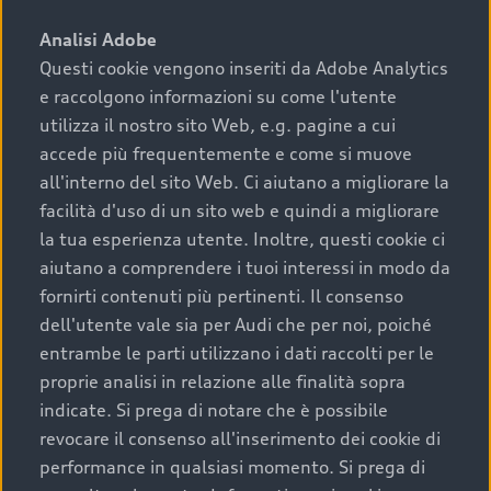
sono:
Analisi Adobe
Questi cookie vengono inseriti da Adobe Analytics
›
chilometraggio: un valore contenuto corrisponde a
e raccolgono informazioni su come l'utente
uno stato migliore del veicolo e a una maggiore
durata nel tempo;
utilizza il nostro sito Web, e.g. pagine a cui
accede più frequentemente e come si muove
›
cronologia dei tagliandi: una documentazione
all'interno del sito Web. Ci aiutano a migliorare la
completa della vettura certifica una manutenzione
facilità d'uso di un sito web e quindi a migliorare
costante e accurata;
la tua esperienza utente. Inoltre, questi cookie ci
›
condizioni della carrozzeria e degli interni: una
aiutano a comprendere i tuoi interessi in modo da
buona conservazione evidenzia cura e attenzione del
fornirti contenuti più pertinenti. Il consenso
precedente proprietario;
dell'utente vale sia per Audi che per noi, poiché
entrambe le parti utilizzano i dati raccolti per le
›
efficienza meccanica: motore, trasmissione e
proprie analisi in relazione alle finalità sopra
componenti principali in ottimo stato garantiscono
indicate. Si prega di notare che è possibile
prestazioni affidabili e sicure.
revocare il consenso all'inserimento dei cookie di
Acquistare un’auto usata in una Concessionaria ufficiale
performance in qualsiasi momento. Si prega di
Audi che offre l’usato garantito tramite Audi Prima