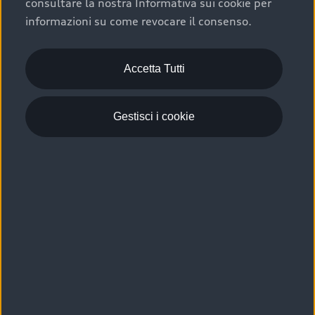
consultare la nostra Informativa sui cookie per
Scelta :plus, significa affidarsi ad un prodotto che viene
informazioni su come revocare il consenso.
sottoposto a 110 controlli approfonditi e coperto da
garanzia fino a 4 anni per una maggiore tutela del tuo
acquisto.
Accetta Tutti
Gestisci i cookie
Usato elettrico e ibrido:
efficienza e risparmio
Scegli l’usato elettrico o ibrido e giova dei numerosi
vantaggi che ti assicurano:
›
le auto usate elettriche offrono una guida silenziosa,
costi di gestione ridotti e zero emissioni locali,
›
mentre le auto usate ibride combinano efficienza e