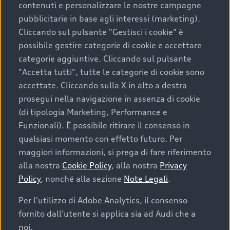
contenuti e personalizzare le nostre campagne
pubblicitarie in base agli interessi (marketing).
Scegliere un’auto usata è una decisione che coniuga
Cliccando sul pulsante "Gestisci i cookie" è
convenienza, affidabilità e sostenibilità. Per fare un
possibile gestire categorie di cookie e accettare
acquisto sicuro, è essenziale considerare aspetti
categorie aggiuntive. Cliccando sul pulsante
determinanti come la garanzia inclusa e l’affidabilità del
"Accetta tutti", tutte le categorie di cookie sono
marchio. Audi offre l’auto usata perfetta tramite Audi
accettate. Cliccando sulla X in alto a destra
Prima Scelta :plus
prosegui nella navigazione in assenza di cookie
(di tipologia Marketing, Performance e
Funzionali). È possibile ritirare il consenso in
qualsiasi momento con effetto futuro. Per
Cosa sapere prima di
maggiori informazioni, si prega di fare riferimento
acquistare la tua prossima
alla nostra
Cookie Policy
, alla nostra
Privacy
Policy
, nonché alla sezione
Note Legali
.
auto
Per l'utilizzo di Adobe Analytics, il consenso
fornito dall'utente si applica sia ad Audi che a
I requisiti fondamentali da considerare prima di
acquistare un’auto usata, oltre al prezzo e all'aspetto,
noi.