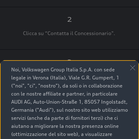
2
Clicca su “Contatta il Concessionario".
3
Noi, Volkswagen Group Italia S.p.A. con sede
A breve verrai ricontattato dal Customer Care
legale in Verona (Italia), Viale G.R. Gumpert, 1
Audi Center o direttamente dal Concessionario
("noi", "ci", "nostro"), da soli o in collaborazione
che ti supporterà per finalizzare la tua richiesta.
con le nostre affiliate e partner, in particolare
AUDI AG, Auto-Union-Straße 1, 85057 Ingolstadt,
Germania ("Audi"), sul nostro sito web utilizziamo
servizi (anche da parte di fornitori terzi) che ci
La qualità di acquistare
aiutano a migliorare la nostra presenza online
(ottimizzazione del sito web), a visualizzare
un’auto usata Audi