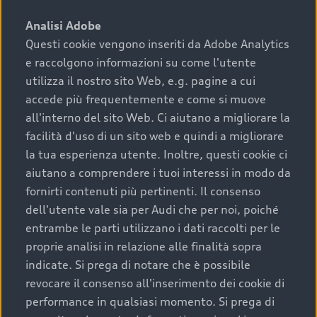
sono:
Analisi Adobe
Questi cookie vengono inseriti da Adobe Analytics
›
chilometraggio: un valore contenuto corrisponde a
e raccolgono informazioni su come l'utente
uno stato migliore del veicolo e a una maggiore
durata nel tempo;
utilizza il nostro sito Web, e.g. pagine a cui
accede più frequentemente e come si muove
›
cronologia dei tagliandi: una documentazione
all'interno del sito Web. Ci aiutano a migliorare la
completa della vettura certifica una manutenzione
facilità d'uso di un sito web e quindi a migliorare
costante e accurata;
la tua esperienza utente. Inoltre, questi cookie ci
›
condizioni della carrozzeria e degli interni: una
aiutano a comprendere i tuoi interessi in modo da
buona conservazione evidenzia cura e attenzione del
fornirti contenuti più pertinenti. Il consenso
precedente proprietario;
dell'utente vale sia per Audi che per noi, poiché
entrambe le parti utilizzano i dati raccolti per le
›
efficienza meccanica: motore, trasmissione e
proprie analisi in relazione alle finalità sopra
componenti principali in ottimo stato garantiscono
indicate. Si prega di notare che è possibile
prestazioni affidabili e sicure.
revocare il consenso all'inserimento dei cookie di
Acquistare un’auto usata in una Concessionaria ufficiale
performance in qualsiasi momento. Si prega di
Audi che offre l’usato garantito tramite Audi Prima