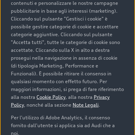
contenuti e personalizzare le nostre campagne
pubblicitarie in base agli interessi (marketing).
Scegliere un’auto usata è una decisione che coniuga
Cliccando sul pulsante "Gestisci i cookie" è
convenienza, affidabilità e sostenibilità. Per fare un
possibile gestire categorie di cookie e accettare
acquisto sicuro, è essenziale considerare aspetti
categorie aggiuntive. Cliccando sul pulsante
determinanti come la garanzia inclusa e l’affidabilità del
"Accetta tutti", tutte le categorie di cookie sono
marchio. Audi offre l’auto usata perfetta tramite Audi
accettate. Cliccando sulla X in alto a destra
Prima Scelta :plus
prosegui nella navigazione in assenza di cookie
(di tipologia Marketing, Performance e
Funzionali). È possibile ritirare il consenso in
qualsiasi momento con effetto futuro. Per
Cosa sapere prima di
maggiori informazioni, si prega di fare riferimento
acquistare la tua prossima
alla nostra
Cookie Policy
, alla nostra
Privacy
Policy
, nonché alla sezione
Note Legali
.
auto
Per l'utilizzo di Adobe Analytics, il consenso
fornito dall'utente si applica sia ad Audi che a
I requisiti fondamentali da considerare prima di
acquistare un’auto usata, oltre al prezzo e all'aspetto,
noi.