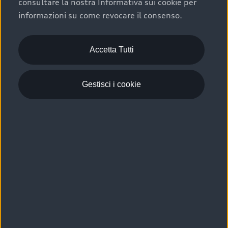
consultare la nostra Informativa sui cookie per
Scelta :plus, significa affidarsi ad un prodotto che viene
informazioni su come revocare il consenso.
sottoposto a 110 controlli approfonditi e coperto da
garanzia fino a 4 anni per una maggiore tutela del tuo
acquisto.
Accetta Tutti
Gestisci i cookie
Usato elettrico e ibrido:
efficienza e risparmio
Scegli l’usato elettrico o ibrido e giova dei numerosi
vantaggi che ti assicurano:
›
le auto usate elettriche offrono una guida silenziosa,
costi di gestione ridotti e zero emissioni locali,
›
mentre le auto usate ibride combinano efficienza e