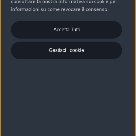
consultare la nostra Informativa sui cookie per
Scelta :plus, significa affidarsi ad un prodotto che viene
informazioni su come revocare il consenso.
sottoposto a 110 controlli approfonditi e coperto da
garanzia fino a 4 anni per una maggiore tutela del tuo
acquisto.
Accetta Tutti
Gestisci i cookie
Usato elettrico e ibrido:
efficienza e risparmio
Scegli l’usato elettrico o ibrido e giova dei numerosi
vantaggi che ti assicurano:
›
le auto usate elettriche offrono una guida silenziosa,
costi di gestione ridotti e zero emissioni locali,
›
mentre le auto usate ibride combinano efficienza e