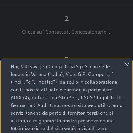
2
Clicca su “Contatta il Concessionario".
3
Noi, Volkswagen Group Italia S.p.A. con sede
A breve verrai ricontattato dal Customer Care
legale in Verona (Italia), Viale G.R. Gumpert, 1
Audi Center o direttamente dal Concessionario
("noi", "ci", "nostro"), da soli o in collaborazione
che ti supporterà per finalizzare la tua richiesta.
con le nostre affiliate e partner, in particolare
AUDI AG, Auto-Union-Straße 1, 85057 Ingolstadt,
Germania ("Audi"), sul nostro sito web utilizziamo
servizi (anche da parte di fornitori terzi) che ci
La qualità di acquistare
aiutano a migliorare la nostra presenza online
(ottimizzazione del sito web), a visualizzare
un’auto usata Audi