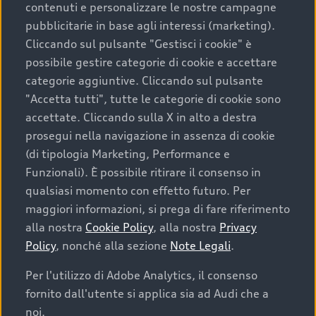
contenuti e personalizzare le nostre campagne
pubblicitarie in base agli interessi (marketing).
Scegliere un’auto usata è una decisione che coniuga
Cliccando sul pulsante "Gestisci i cookie" è
convenienza, affidabilità e sostenibilità. Per fare un
possibile gestire categorie di cookie e accettare
acquisto sicuro, è essenziale considerare aspetti
categorie aggiuntive. Cliccando sul pulsante
determinanti come la garanzia inclusa e l’affidabilità del
"Accetta tutti", tutte le categorie di cookie sono
marchio. Audi offre l’auto usata perfetta tramite Audi
accettate. Cliccando sulla X in alto a destra
Prima Scelta :plus
prosegui nella navigazione in assenza di cookie
(di tipologia Marketing, Performance e
Funzionali). È possibile ritirare il consenso in
qualsiasi momento con effetto futuro. Per
Cosa sapere prima di
maggiori informazioni, si prega di fare riferimento
acquistare la tua prossima
alla nostra
Cookie Policy
, alla nostra
Privacy
Policy
, nonché alla sezione
Note Legali
.
auto
Per l'utilizzo di Adobe Analytics, il consenso
fornito dall'utente si applica sia ad Audi che a
I requisiti fondamentali da considerare prima di
acquistare un’auto usata, oltre al prezzo e all'aspetto,
noi.