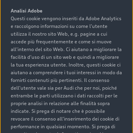
sono:
Analisi Adobe
Questi cookie vengono inseriti da Adobe Analytics
›
chilometraggio: un valore contenuto corrisponde a
e raccolgono informazioni su come l'utente
uno stato migliore del veicolo e a una maggiore
durata nel tempo;
utilizza il nostro sito Web, e.g. pagine a cui
accede più frequentemente e come si muove
›
cronologia dei tagliandi: una documentazione
all'interno del sito Web. Ci aiutano a migliorare la
completa della vettura certifica una manutenzione
facilità d'uso di un sito web e quindi a migliorare
costante e accurata;
la tua esperienza utente. Inoltre, questi cookie ci
›
condizioni della carrozzeria e degli interni: una
aiutano a comprendere i tuoi interessi in modo da
buona conservazione evidenzia cura e attenzione del
fornirti contenuti più pertinenti. Il consenso
precedente proprietario;
dell'utente vale sia per Audi che per noi, poiché
entrambe le parti utilizzano i dati raccolti per le
›
efficienza meccanica: motore, trasmissione e
proprie analisi in relazione alle finalità sopra
componenti principali in ottimo stato garantiscono
indicate. Si prega di notare che è possibile
prestazioni affidabili e sicure.
revocare il consenso all'inserimento dei cookie di
Acquistare un’auto usata in una Concessionaria ufficiale
performance in qualsiasi momento. Si prega di
Audi che offre l’usato garantito tramite Audi Prima