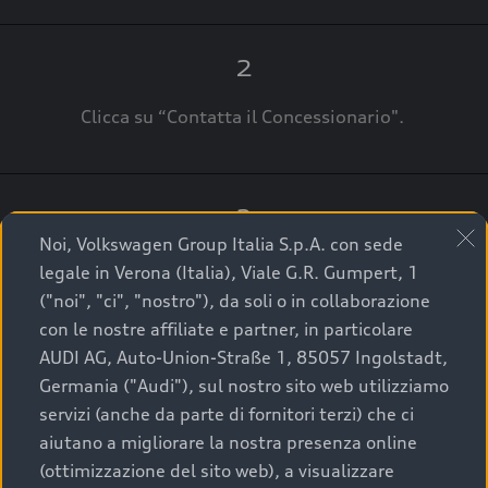
2
Clicca su “Contatta il Concessionario".
3
Noi, Volkswagen Group Italia S.p.A. con sede
A breve verrai ricontattato dal Customer Care
legale in Verona (Italia), Viale G.R. Gumpert, 1
Audi Center o direttamente dal Concessionario
("noi", "ci", "nostro"), da soli o in collaborazione
che ti supporterà per finalizzare la tua richiesta.
con le nostre affiliate e partner, in particolare
AUDI AG, Auto-Union-Straße 1, 85057 Ingolstadt,
Germania ("Audi"), sul nostro sito web utilizziamo
servizi (anche da parte di fornitori terzi) che ci
La qualità di acquistare
aiutano a migliorare la nostra presenza online
(ottimizzazione del sito web), a visualizzare
un’auto usata Audi