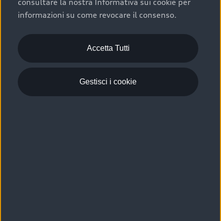
consultare la nostra Informativa sui cookie per
Scelta :plus, significa affidarsi ad un prodotto che viene
informazioni su come revocare il consenso.
sottoposto a 110 controlli approfonditi e coperto da
garanzia fino a 4 anni per una maggiore tutela del tuo
acquisto.
Accetta Tutti
Gestisci i cookie
Usato elettrico e ibrido:
efficienza e risparmio
Scegli l’usato elettrico o ibrido e giova dei numerosi
vantaggi che ti assicurano:
›
le auto usate elettriche offrono una guida silenziosa,
costi di gestione ridotti e zero emissioni locali,
›
mentre le auto usate ibride combinano efficienza e