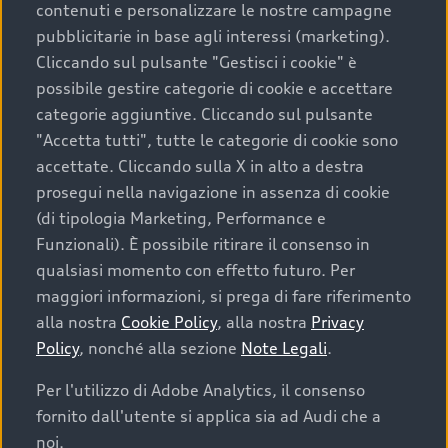
contenuti e personalizzare le nostre campagne
pubblicitarie in base agli interessi (marketing).
Scegliere un’auto usata è una decisione che coniuga
Cliccando sul pulsante "Gestisci i cookie" è
convenienza, affidabilità e sostenibilità. Per fare un
possibile gestire categorie di cookie e accettare
acquisto sicuro, è essenziale considerare aspetti
categorie aggiuntive. Cliccando sul pulsante
determinanti come la garanzia inclusa e l’affidabilità del
"Accetta tutti", tutte le categorie di cookie sono
marchio. Audi offre l’auto usata perfetta tramite Audi
accettate. Cliccando sulla X in alto a destra
Prima Scelta :plus
prosegui nella navigazione in assenza di cookie
(di tipologia Marketing, Performance e
Funzionali). È possibile ritirare il consenso in
qualsiasi momento con effetto futuro. Per
Cosa sapere prima di
maggiori informazioni, si prega di fare riferimento
acquistare la tua prossima
alla nostra
Cookie Policy
, alla nostra
Privacy
Policy
, nonché alla sezione
Note Legali
.
auto
Per l'utilizzo di Adobe Analytics, il consenso
fornito dall'utente si applica sia ad Audi che a
I requisiti fondamentali da considerare prima di
acquistare un’auto usata, oltre al prezzo e all'aspetto,
noi.