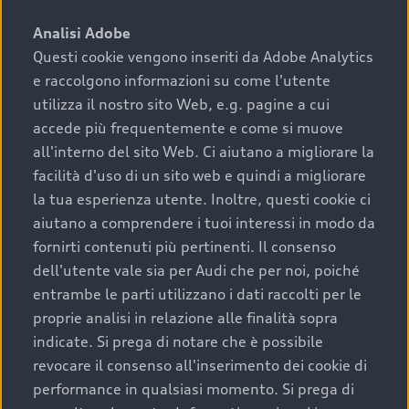
sono:
Analisi Adobe
Questi cookie vengono inseriti da Adobe Analytics
›
chilometraggio: un valore contenuto corrisponde a
e raccolgono informazioni su come l'utente
uno stato migliore del veicolo e a una maggiore
durata nel tempo;
utilizza il nostro sito Web, e.g. pagine a cui
accede più frequentemente e come si muove
›
cronologia dei tagliandi: una documentazione
all'interno del sito Web. Ci aiutano a migliorare la
completa della vettura certifica una manutenzione
facilità d'uso di un sito web e quindi a migliorare
costante e accurata;
la tua esperienza utente. Inoltre, questi cookie ci
›
condizioni della carrozzeria e degli interni: una
aiutano a comprendere i tuoi interessi in modo da
buona conservazione evidenzia cura e attenzione del
fornirti contenuti più pertinenti. Il consenso
precedente proprietario;
dell'utente vale sia per Audi che per noi, poiché
entrambe le parti utilizzano i dati raccolti per le
›
efficienza meccanica: motore, trasmissione e
proprie analisi in relazione alle finalità sopra
componenti principali in ottimo stato garantiscono
indicate. Si prega di notare che è possibile
prestazioni affidabili e sicure.
revocare il consenso all'inserimento dei cookie di
Acquistare un’auto usata in una Concessionaria ufficiale
performance in qualsiasi momento. Si prega di
Audi che offre l’usato garantito tramite Audi Prima