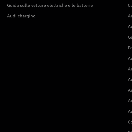
Guida sulle vetture elettriche e le batterie
Co
Audi charging
Au
Au
G
Fo
A
A
A
Au
A
A
C