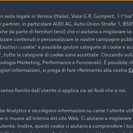
 sede legale in Verona (Italia), Viale G.R. Gumpert, 1 ("noi", 
e e partner, in particolare AUDI AG, Auto-Union-Straße 1, 85
e un’auto usata Audi
che da parte di fornitori terzi) che ci aiutano a migliorare l
lizzare contenuti e personalizzare le nostre campagne pubbli
estisci i cookie" è possibile gestire categorie di cookie e a
a convenienza, affidabilità e sostenibilità. Per fare un ac
, tutte le categorie di cookie sono accettate. Cliccando sull
lità del marchio. Audi offre l’auto usata perfetta tramite
ipologia Marketing, Performance e Funzionali). È possibile rit
ori informazioni, si prega di fare riferimento alla nostra
C
onsenso fornito dall'utente si applica sia ad Audi che a noi.
cquistare la tua prossima 
be Analytics e raccolgono informazioni su come l'utente utili
cquistare un’auto usata, oltre al prezzo e all'aspetto, son
si muove all'interno del sito Web. Ci aiutano a migliorare la
utente. Inoltre, questi cookie ci aiutano a comprendere i tuo
nde a uno stato migliore del veicolo e a una maggiore du