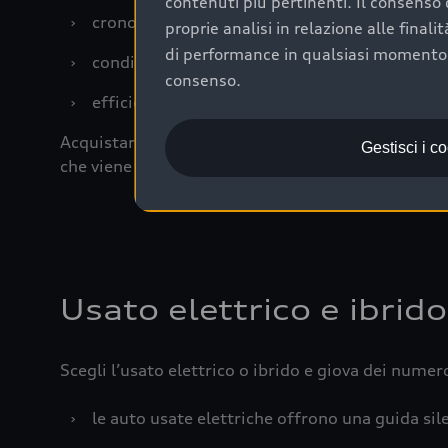
contenuti più pertinenti. Il consenso d
›
cronologia dei tagliandi: una documentazione
proprie analisi in relazione alle final
di performance in qualsiasi momento. 
›
condizioni della carrozzeria e degli interni: 
consenso.
›
efficienza meccanica: motore, trasmissione e 
Acquistare un’auto usata in una Concessionaria uff
Gestisci i c
che viene sottoposto a 110 controlli approfonditi
Usato elettrico e ibrido
Scegli l’usato elettrico o ibrido e giova dei numer
›
le auto usate elettriche offrono una guida sile