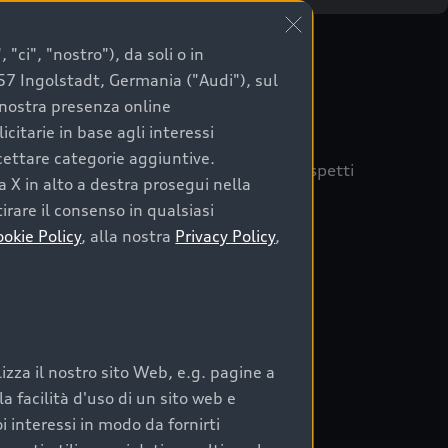
"ci", "nostro"), da soli o in
057 Ingolstadt, Germania ("Audi"), sul
a nostra presenza online
citarie in base agli interessi
ccettare categorie aggiuntive.
quisto sicuro, è essenziale considerare aspetti
a X in alto a destra prosegui nella
 Audi Prima Scelta :plus
irare il consenso in qualsiasi
ookie Policy
, alla nostra
Privacy Policy
,
auto
zza il nostro sito Web, e.g. pagine a
o:
 facilità d'uso di un sito web e
i interessi in modo da fornirti
rata nel tempo;