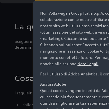
Noi, Volkswagen Group Italia S.p.A. con
collaborazione con le nostre affiliat
La qualità di acquistar
nostro sito web utilizziamo servizi (an
(ottimizzazione del sito web), a visua
(marketing). Cliccando sul pulsante "G
Scegliere un’auto usata è una decisione che coniug
Cliccando sul pulsante "Accetta tutti"
determinanti come la garanzia inclusa e l’affidabi
navigazione in assenza di cookie (di t
momento con effetto futuro. Per maggi
nonché alla sezione
Note Legali
.
Per l'utilizzo di Adobe Analytics, il c
Cosa sapere prima di a
Analisi Adobe
Questi cookie vengono inseriti da Ado
I requisiti fondamentali da considerare prima di a
cui accede più frequentemente e come 
quindi a migliorare la tua esperienza 
›
chilometraggio: un valore contenuto corrispo