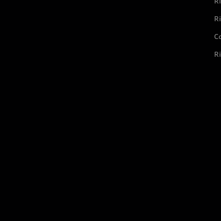
Ri
Ri
Co
Ri