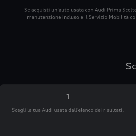
Se acquisti un’auto usata con Audi Prima Scelta
manutenzione incluso e il Servizio Mobilità con
Sc
1
Scegli la tua Audi usata dall’elenco dei risultati.