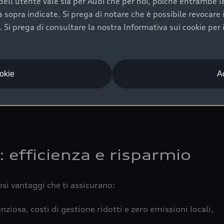
ell'utente vale sia per Audi che per noi, poiché entrambe le p
 completa della vettura certifica una manutenzione costa
ità sopra indicate. Si prega di notare che è possibile revocare
Si prega di consultare la nostra Informativa sui cookie per 
una buona conservazione evidenzia cura e attenzione del pr
componenti principali in ottimo stato garantiscono prestaz
iciale Audi che offre l’usato garantito tramite Audi Prima
ookie
Ac
 e coperto da garanzia fino a 4 anni per una maggiore tute
: efficienza e risparmio
osi vantaggi che ti assicurano:
nziosa, costi di gestione ridotti e zero emissioni locali,