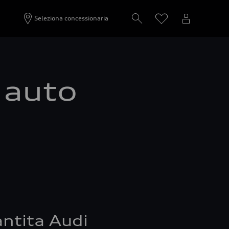
Seleziona concessionaria
a auto
ntita Audi