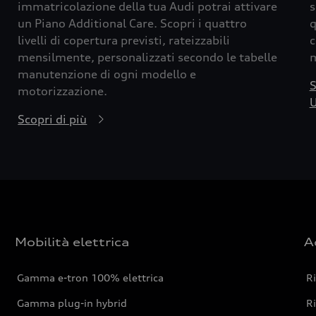
immatricolazione della tua Audi potrai attivare
s
un Piano Additional Care. Scopri i quattro
q
livelli di copertura previsti, rateizzabili
c
mensilmente, personalizzati secondo le tabelle
m
manutenzione di ogni modello e
S
motorizzazione.
U
Scopri di più
Mobilità elettrica
A
Gamma e-tron 100% elettrica
R
Gamma plug-in hybrid
Ri