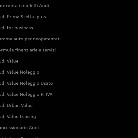
nfronta i modelli Audi
di Prima Scelta :plus
di for business
amma auto per neopatentati
rmule finanziarie e servizi
udi Value
udi Value Noleggio
udi Value Noleggio Usato
di Value Noleggio P. IVA
udi Urban Value
udi Value Leasing
oncessionarie Audi