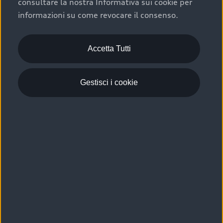
consultare la nostra Informativa sui cookie per
Scelta :plus, significa affidarsi ad un prodotto che viene
informazioni su come revocare il consenso.
sottoposto a 110 controlli approfonditi e coperto da
garanzia fino a 4 anni per una maggiore tutela del tuo
acquisto.
Accetta Tutti
Gestisci i cookie
Usato elettrico e ibrido:
efficienza e risparmio
Scegli l’usato elettrico o ibrido e giova dei numerosi
vantaggi che ti assicurano:
›
le auto usate elettriche offrono una guida silenziosa,
costi di gestione ridotti e zero emissioni locali,
›
mentre le auto usate ibride combinano efficienza e