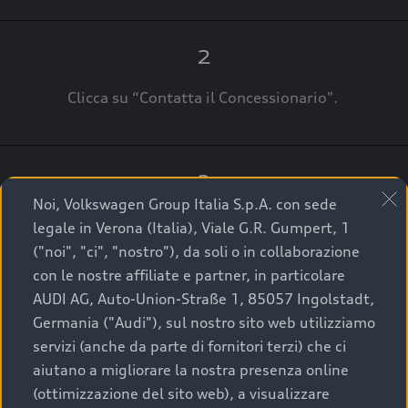
2
Clicca su “Contatta il Concessionario".
3
Noi, Volkswagen Group Italia S.p.A. con sede
A breve verrai ricontattato dal Customer Care
legale in Verona (Italia), Viale G.R. Gumpert, 1
Audi Center o direttamente dal Concessionario
("noi", "ci", "nostro"), da soli o in collaborazione
che ti supporterà per finalizzare la tua richiesta.
con le nostre affiliate e partner, in particolare
AUDI AG, Auto-Union-Straße 1, 85057 Ingolstadt,
Germania ("Audi"), sul nostro sito web utilizziamo
servizi (anche da parte di fornitori terzi) che ci
La qualità di acquistare
aiutano a migliorare la nostra presenza online
(ottimizzazione del sito web), a visualizzare
un’auto usata Audi