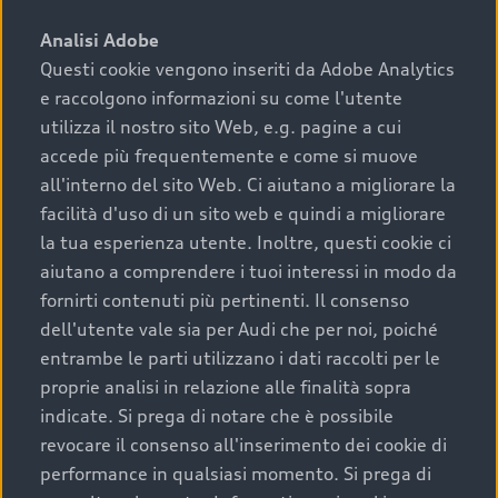
sono:
Analisi Adobe
Questi cookie vengono inseriti da Adobe Analytics
›
chilometraggio: un valore contenuto corrisponde a
e raccolgono informazioni su come l'utente
uno stato migliore del veicolo e a una maggiore
durata nel tempo;
utilizza il nostro sito Web, e.g. pagine a cui
accede più frequentemente e come si muove
›
cronologia dei tagliandi: una documentazione
all'interno del sito Web. Ci aiutano a migliorare la
completa della vettura certifica una manutenzione
facilità d'uso di un sito web e quindi a migliorare
costante e accurata;
la tua esperienza utente. Inoltre, questi cookie ci
›
condizioni della carrozzeria e degli interni: una
aiutano a comprendere i tuoi interessi in modo da
buona conservazione evidenzia cura e attenzione del
fornirti contenuti più pertinenti. Il consenso
precedente proprietario;
dell'utente vale sia per Audi che per noi, poiché
entrambe le parti utilizzano i dati raccolti per le
›
efficienza meccanica: motore, trasmissione e
proprie analisi in relazione alle finalità sopra
componenti principali in ottimo stato garantiscono
indicate. Si prega di notare che è possibile
prestazioni affidabili e sicure.
revocare il consenso all'inserimento dei cookie di
Acquistare un’auto usata in una Concessionaria ufficiale
performance in qualsiasi momento. Si prega di
Audi che offre l’usato garantito tramite Audi Prima