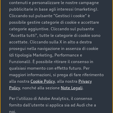
contenuti e personalizzare le nostre campagne
pubblicitarie in base agli interessi (marketing).
Scegliere un’auto usata è una decisione che coniuga
Cliccando sul pulsante "Gestisci i cookie" è
convenienza, affidabilità e sostenibilità. Per fare un
possibile gestire categorie di cookie e accettare
acquisto sicuro, è essenziale considerare aspetti
categorie aggiuntive. Cliccando sul pulsante
determinanti come la garanzia inclusa e l’affidabilità del
"Accetta tutti", tutte le categorie di cookie sono
marchio. Audi offre l’auto usata perfetta tramite Audi
accettate. Cliccando sulla X in alto a destra
Prima Scelta :plus
prosegui nella navigazione in assenza di cookie
(di tipologia Marketing, Performance e
Funzionali). È possibile ritirare il consenso in
qualsiasi momento con effetto futuro. Per
Cosa sapere prima di
maggiori informazioni, si prega di fare riferimento
acquistare la tua prossima
alla nostra
Cookie Policy
, alla nostra
Privacy
Policy
, nonché alla sezione
Note Legali
.
auto
Per l'utilizzo di Adobe Analytics, il consenso
fornito dall'utente si applica sia ad Audi che a
I requisiti fondamentali da considerare prima di
acquistare un’auto usata, oltre al prezzo e all'aspetto,
noi.