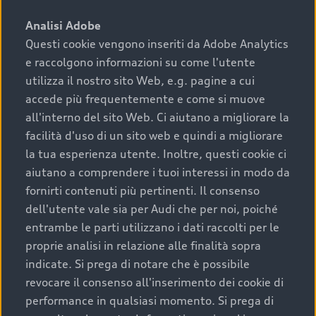
sono:
Analisi Adobe
Questi cookie vengono inseriti da Adobe Analytics
›
chilometraggio: un valore contenuto corrisponde a
e raccolgono informazioni su come l'utente
uno stato migliore del veicolo e a una maggiore
durata nel tempo;
utilizza il nostro sito Web, e.g. pagine a cui
accede più frequentemente e come si muove
›
cronologia dei tagliandi: una documentazione
all'interno del sito Web. Ci aiutano a migliorare la
completa della vettura certifica una manutenzione
facilità d'uso di un sito web e quindi a migliorare
costante e accurata;
la tua esperienza utente. Inoltre, questi cookie ci
›
condizioni della carrozzeria e degli interni: una
aiutano a comprendere i tuoi interessi in modo da
buona conservazione evidenzia cura e attenzione del
fornirti contenuti più pertinenti. Il consenso
precedente proprietario;
dell'utente vale sia per Audi che per noi, poiché
entrambe le parti utilizzano i dati raccolti per le
›
efficienza meccanica: motore, trasmissione e
proprie analisi in relazione alle finalità sopra
componenti principali in ottimo stato garantiscono
indicate. Si prega di notare che è possibile
prestazioni affidabili e sicure.
revocare il consenso all'inserimento dei cookie di
Acquistare un’auto usata in una Concessionaria ufficiale
performance in qualsiasi momento. Si prega di
Audi che offre l’usato garantito tramite Audi Prima