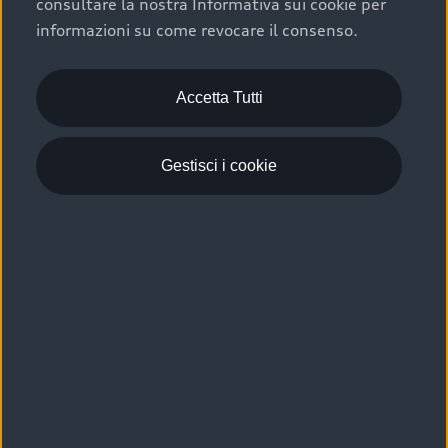
consultare la nostra Informativa sui cookie per
Scelta :plus, significa affidarsi ad un prodotto che viene
informazioni su come revocare il consenso.
sottoposto a 110 controlli approfonditi e coperto da
garanzia fino a 4 anni per una maggiore tutela del tuo
acquisto.
Accetta Tutti
Gestisci i cookie
Usato elettrico e ibrido:
efficienza e risparmio
Scegli l’usato elettrico o ibrido e giova dei numerosi
vantaggi che ti assicurano:
›
le auto usate elettriche offrono una guida silenziosa,
costi di gestione ridotti e zero emissioni locali,
›
mentre le auto usate ibride combinano efficienza e