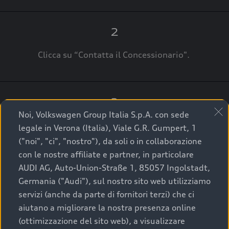
2
Clicca su “Contatta il Concessionario".
3
Noi, Volkswagen Group Italia S.p.A. con sede
A breve verrai ricontattato dal Customer Care
legale in Verona (Italia), Viale G.R. Gumpert, 1
Audi Center o direttamente dal Concessionario
("noi", "ci", "nostro"), da soli o in collaborazione
che ti supporterà per finalizzare la tua richiesta.
con le nostre affiliate e partner, in particolare
AUDI AG, Auto-Union-Straße 1, 85057 Ingolstadt,
Germania ("Audi"), sul nostro sito web utilizziamo
servizi (anche da parte di fornitori terzi) che ci
La qualità di acquistare
aiutano a migliorare la nostra presenza online
(ottimizzazione del sito web), a visualizzare
un’auto usata Audi