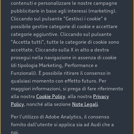
contenuti e personalizzare le nostre campagne
pubblicitarie in base agli interessi (marketing).
Scegliere un’auto usata è una decisione che coniuga
Cliccando sul pulsante "Gestisci i cookie" è
convenienza, affidabilità e sostenibilità. Per fare un
possibile gestire categorie di cookie e accettare
acquisto sicuro, è essenziale considerare aspetti
categorie aggiuntive. Cliccando sul pulsante
determinanti come la garanzia inclusa e l’affidabilità del
"Accetta tutti", tutte le categorie di cookie sono
marchio. Audi offre l’auto usata perfetta tramite Audi
accettate. Cliccando sulla X in alto a destra
Prima Scelta :plus
prosegui nella navigazione in assenza di cookie
(di tipologia Marketing, Performance e
Funzionali). È possibile ritirare il consenso in
qualsiasi momento con effetto futuro. Per
Cosa sapere prima di
maggiori informazioni, si prega di fare riferimento
acquistare la tua prossima
alla nostra
Cookie Policy
, alla nostra
Privacy
Policy
, nonché alla sezione
Note Legali
.
auto
Per l'utilizzo di Adobe Analytics, il consenso
fornito dall'utente si applica sia ad Audi che a
I requisiti fondamentali da considerare prima di
acquistare un’auto usata, oltre al prezzo e all'aspetto,
noi.