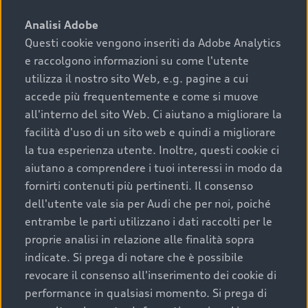
sono:
Analisi Adobe
Questi cookie vengono inseriti da Adobe Analytics
›
chilometraggio: un valore contenuto corrisponde a
e raccolgono informazioni su come l'utente
uno stato migliore del veicolo e a una maggiore
durata nel tempo;
utilizza il nostro sito Web, e.g. pagine a cui
accede più frequentemente e come si muove
›
cronologia dei tagliandi: una documentazione
all'interno del sito Web. Ci aiutano a migliorare la
completa della vettura certifica una manutenzione
facilità d'uso di un sito web e quindi a migliorare
costante e accurata;
la tua esperienza utente. Inoltre, questi cookie ci
›
condizioni della carrozzeria e degli interni: una
aiutano a comprendere i tuoi interessi in modo da
buona conservazione evidenzia cura e attenzione del
fornirti contenuti più pertinenti. Il consenso
precedente proprietario;
dell'utente vale sia per Audi che per noi, poiché
entrambe le parti utilizzano i dati raccolti per le
›
efficienza meccanica: motore, trasmissione e
proprie analisi in relazione alle finalità sopra
componenti principali in ottimo stato garantiscono
indicate. Si prega di notare che è possibile
prestazioni affidabili e sicure.
revocare il consenso all'inserimento dei cookie di
Acquistare un’auto usata in una Concessionaria ufficiale
performance in qualsiasi momento. Si prega di
Audi che offre l’usato garantito tramite Audi Prima