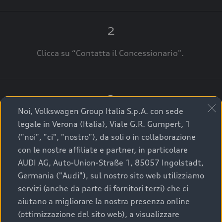
2
Clicca su “Contatta il Concessionario".
3
Noi, Volkswagen Group Italia S.p.A. con sede
A breve verrai ricontattato dal Customer Care
legale in Verona (Italia), Viale G.R. Gumpert, 1
Audi Center o direttamente dal Concessionario
("noi", "ci", "nostro"), da soli o in collaborazione
che ti supporterà per finalizzare la tua richiesta.
con le nostre affiliate e partner, in particolare
AUDI AG, Auto-Union-Straße 1, 85057 Ingolstadt,
Germania ("Audi"), sul nostro sito web utilizziamo
servizi (anche da parte di fornitori terzi) che ci
La qualità di acquistare
aiutano a migliorare la nostra presenza online
(ottimizzazione del sito web), a visualizzare
un’auto usata Audi