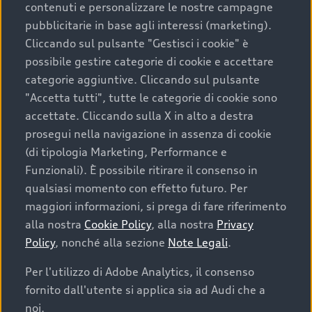
contenuti e personalizzare le nostre campagne
pubblicitarie in base agli interessi (marketing).
Scegliere un’auto usata è una decisione che coniuga
Cliccando sul pulsante "Gestisci i cookie" è
convenienza, affidabilità e sostenibilità. Per fare un
possibile gestire categorie di cookie e accettare
acquisto sicuro, è essenziale considerare aspetti
categorie aggiuntive. Cliccando sul pulsante
determinanti come la garanzia inclusa e l’affidabilità del
"Accetta tutti", tutte le categorie di cookie sono
marchio. Audi offre l’auto usata perfetta tramite Audi
accettate. Cliccando sulla X in alto a destra
Prima Scelta :plus
prosegui nella navigazione in assenza di cookie
(di tipologia Marketing, Performance e
Funzionali). È possibile ritirare il consenso in
qualsiasi momento con effetto futuro. Per
Cosa sapere prima di
maggiori informazioni, si prega di fare riferimento
acquistare la tua prossima
alla nostra
Cookie Policy
, alla nostra
Privacy
Policy
, nonché alla sezione
Note Legali
.
auto
Per l'utilizzo di Adobe Analytics, il consenso
fornito dall'utente si applica sia ad Audi che a
I requisiti fondamentali da considerare prima di
acquistare un’auto usata, oltre al prezzo e all'aspetto,
noi.