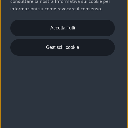
consultare la nostra Informativa sui cookie per
Scelta :plus, significa affidarsi ad un prodotto che viene
informazioni su come revocare il consenso.
sottoposto a 110 controlli approfonditi e coperto da
garanzia fino a 4 anni per una maggiore tutela del tuo
acquisto.
Accetta Tutti
Gestisci i cookie
Usato elettrico e ibrido:
efficienza e risparmio
Scegli l’usato elettrico o ibrido e giova dei numerosi
vantaggi che ti assicurano:
›
le auto usate elettriche offrono una guida silenziosa,
costi di gestione ridotti e zero emissioni locali,
›
mentre le auto usate ibride combinano efficienza e