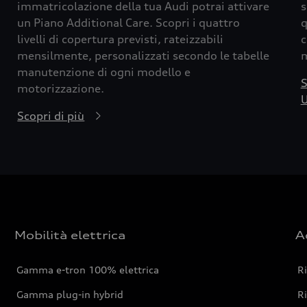
immatricolazione della tua Audi potrai attivare
s
un Piano Additional Care. Scopri i quattro
q
livelli di copertura previsti, rateizzabili
c
mensilmente, personalizzati secondo le tabelle
m
manutenzione di ogni modello e
S
motorizzazione.
U
Scopri di più
Mobilità elettrica
A
Gamma e-tron 100% elettrica
R
Gamma plug-in hybrid
Ri