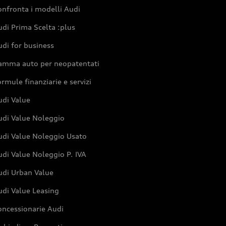
nfronta i modelli Audi
di Prima Scelta :plus
di for business
amma auto per neopatentati
rmule finanziarie e servizi
udi Value
udi Value Noleggio
udi Value Noleggio Usato
di Value Noleggio P. IVA
udi Urban Value
udi Value Leasing
oncessionarie Audi