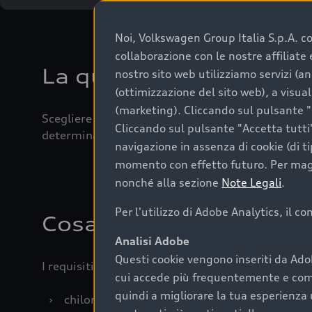
Noi, Volkswagen Group Italia S.p.A. con
collaborazione con le nostre affiliat
La qualità di acquistar
nostro sito web utilizziamo servizi (an
(ottimizzazione del sito web), a visua
(marketing). Cliccando sul pulsante "G
Scegliere un’auto usata è una decisione che coniug
Cliccando sul pulsante "Accetta tutti"
determinanti come la garanzia inclusa e l’affidabi
navigazione in assenza di cookie (di t
momento con effetto futuro. Per maggi
nonché alla sezione
Note Legali
.
Per l'utilizzo di Adobe Analytics, il c
Cosa sapere prima di a
Analisi Adobe
Questi cookie vengono inseriti da Ado
I requisiti fondamentali da considerare prima di a
cui accede più frequentemente e come 
quindi a migliorare la tua esperienza 
›
chilometraggio: un valore contenuto corrispo