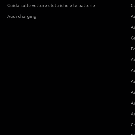
Guida sulle vetture elettriche e le batterie
Co
Audi charging
Au
Au
G
Fo
A
A
A
Au
A
A
C