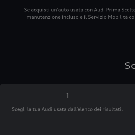
Se acquisti un’auto usata con Audi Prima Scelta
manutenzione incluso e il Servizio Mobilità con
Sc
1
Scegli la tua Audi usata dall’elenco dei risultati.