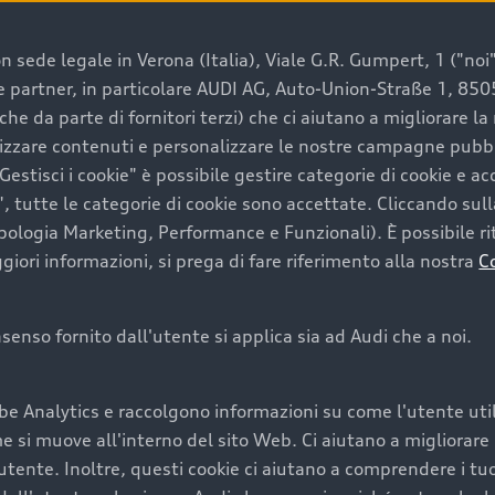
 sede legale in Verona (Italia), Viale G.R. Gumpert, 1 ("noi", 
e e partner, in particolare AUDI AG, Auto-Union-Straße 1, 85
e un’auto usata Audi
che da parte di fornitori terzi) che ci aiutano a migliorare l
lizzare contenuti e personalizzare le nostre campagne pubbli
estisci i cookie" è possibile gestire categorie di cookie e a
a convenienza, affidabilità e sostenibilità. Per fare un ac
, tutte le categorie di cookie sono accettate. Cliccando sull
lità del marchio. Audi offre l’auto usata perfetta tramite
ipologia Marketing, Performance e Funzionali). È possibile rit
ori informazioni, si prega di fare riferimento alla nostra
C
onsenso fornito dall'utente si applica sia ad Audi che a noi.
cquistare la tua prossima 
be Analytics e raccolgono informazioni su come l'utente utili
cquistare un’auto usata, oltre al prezzo e all'aspetto, son
si muove all'interno del sito Web. Ci aiutano a migliorare la
utente. Inoltre, questi cookie ci aiutano a comprendere i tuo
nde a uno stato migliore del veicolo e a una maggiore du