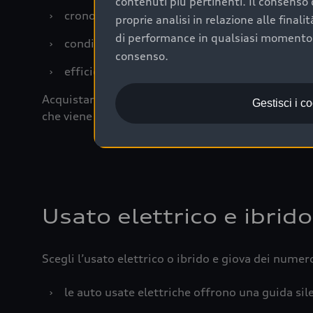
contenuti più pertinenti. Il consenso d
›
cronologia dei tagliandi: una documentazione
proprie analisi in relazione alle final
di performance in qualsiasi momento. 
›
condizioni della carrozzeria e degli interni: 
consenso.
›
efficienza meccanica: motore, trasmissione e 
Acquistare un’auto usata in una Concessionaria uff
Gestisci i c
che viene sottoposto a 110 controlli approfonditi
Usato elettrico e ibrido
Scegli l’usato elettrico o ibrido e giova dei numer
›
le auto usate elettriche offrono una guida sile