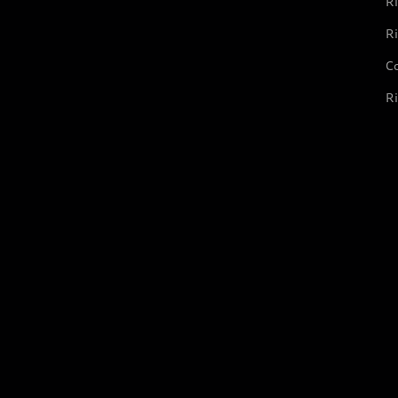
Ri
Ri
Co
Ri