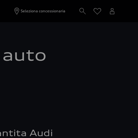
Seleziona concessionaria
a auto
ntita Audi