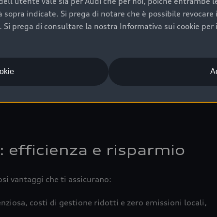
ell'utente vale sia per Audi che per noi, poiché entrambe le p
 completa della vettura certifica una manutenzione costa
ità sopra indicate. Si prega di notare che è possibile revocare
Si prega di consultare la nostra Informativa sui cookie per 
una buona conservazione evidenzia cura e attenzione del pr
componenti principali in ottimo stato garantiscono prestaz
iciale Audi che offre l’usato garantito tramite Audi Prima
ookie
Ac
 e coperto da garanzia fino a 4 anni per una maggiore tute
: efficienza e risparmio
osi vantaggi che ti assicurano:
nziosa, costi di gestione ridotti e zero emissioni locali,