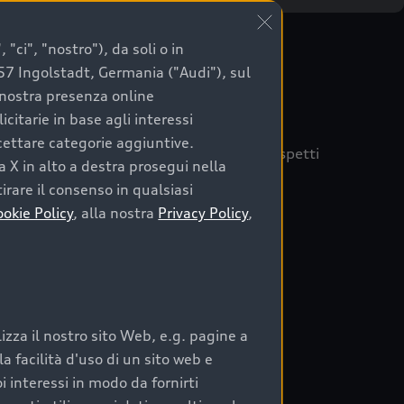
"ci", "nostro"), da soli o in
057 Ingolstadt, Germania ("Audi"), sul
a nostra presenza online
citarie in base agli interessi
ccettare categorie aggiuntive.
quisto sicuro, è essenziale considerare aspetti
a X in alto a destra prosegui nella
 Audi Prima Scelta :plus
irare il consenso in qualsiasi
ookie Policy
, alla nostra
Privacy Policy
,
auto
zza il nostro sito Web, e.g. pagine a
o:
 facilità d'uso di un sito web e
i interessi in modo da fornirti
rata nel tempo;