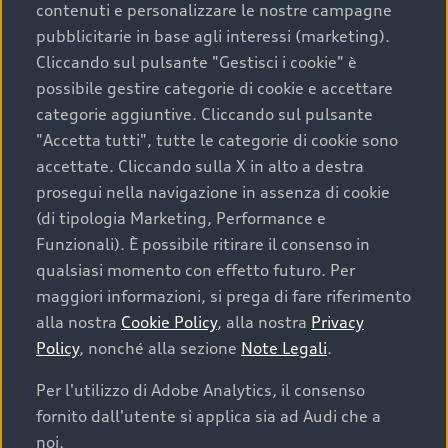
contenuti e personalizzare le nostre campagne
pubblicitarie in base agli interessi (marketing).
Scegliere un’auto usata è una decisione che coniuga
Cliccando sul pulsante "Gestisci i cookie" è
convenienza, affidabilità e sostenibilità. Per fare un
possibile gestire categorie di cookie e accettare
acquisto sicuro, è essenziale considerare aspetti
categorie aggiuntive. Cliccando sul pulsante
determinanti come la garanzia inclusa e l’affidabilità del
"Accetta tutti", tutte le categorie di cookie sono
marchio. Audi offre l’auto usata perfetta tramite Audi
accettate. Cliccando sulla X in alto a destra
Prima Scelta :plus
prosegui nella navigazione in assenza di cookie
(di tipologia Marketing, Performance e
Funzionali). È possibile ritirare il consenso in
qualsiasi momento con effetto futuro. Per
Cosa sapere prima di
maggiori informazioni, si prega di fare riferimento
acquistare la tua prossima
alla nostra
Cookie Policy
, alla nostra
Privacy
Policy
, nonché alla sezione
Note Legali
.
auto
Per l'utilizzo di Adobe Analytics, il consenso
fornito dall'utente si applica sia ad Audi che a
I requisiti fondamentali da considerare prima di
acquistare un’auto usata, oltre al prezzo e all'aspetto,
noi.