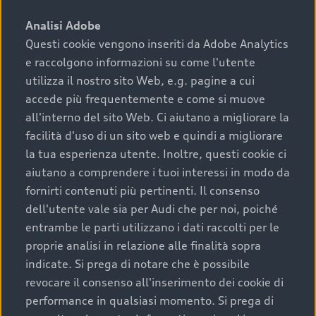
sono:
Analisi Adobe
Questi cookie vengono inseriti da Adobe Analytics
›
chilometraggio: un valore contenuto corrisponde a
e raccolgono informazioni su come l'utente
uno stato migliore del veicolo e a una maggiore
durata nel tempo;
utilizza il nostro sito Web, e.g. pagine a cui
accede più frequentemente e come si muove
›
cronologia dei tagliandi: una documentazione
all'interno del sito Web. Ci aiutano a migliorare la
completa della vettura certifica una manutenzione
facilità d'uso di un sito web e quindi a migliorare
costante e accurata;
la tua esperienza utente. Inoltre, questi cookie ci
›
condizioni della carrozzeria e degli interni: una
aiutano a comprendere i tuoi interessi in modo da
buona conservazione evidenzia cura e attenzione del
fornirti contenuti più pertinenti. Il consenso
precedente proprietario;
dell'utente vale sia per Audi che per noi, poiché
entrambe le parti utilizzano i dati raccolti per le
›
efficienza meccanica: motore, trasmissione e
proprie analisi in relazione alle finalità sopra
componenti principali in ottimo stato garantiscono
indicate. Si prega di notare che è possibile
prestazioni affidabili e sicure.
revocare il consenso all'inserimento dei cookie di
Acquistare un’auto usata in una Concessionaria ufficiale
performance in qualsiasi momento. Si prega di
Audi che offre l’usato garantito tramite Audi Prima