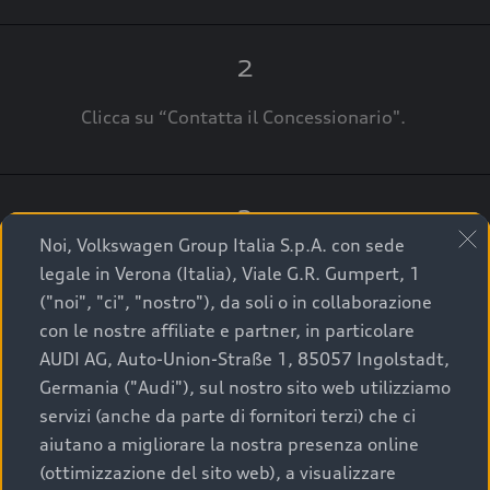
2
Clicca su “Contatta il Concessionario".
3
Noi, Volkswagen Group Italia S.p.A. con sede
A breve verrai ricontattato dal Customer Care
legale in Verona (Italia), Viale G.R. Gumpert, 1
Audi Center o direttamente dal Concessionario
("noi", "ci", "nostro"), da soli o in collaborazione
che ti supporterà per finalizzare la tua richiesta.
con le nostre affiliate e partner, in particolare
AUDI AG, Auto-Union-Straße 1, 85057 Ingolstadt,
Germania ("Audi"), sul nostro sito web utilizziamo
servizi (anche da parte di fornitori terzi) che ci
La qualità di acquistare
aiutano a migliorare la nostra presenza online
(ottimizzazione del sito web), a visualizzare
un’auto usata Audi