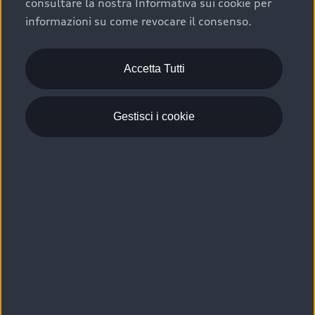
consultare la nostra Informativa sui cookie per
Scelta :plus, significa affidarsi ad un prodotto che viene
informazioni su come revocare il consenso.
sottoposto a 110 controlli approfonditi e coperto da
garanzia fino a 4 anni per una maggiore tutela del tuo
acquisto.
Accetta Tutti
Gestisci i cookie
Usato elettrico e ibrido:
efficienza e risparmio
Scegli l’usato elettrico o ibrido e giova dei numerosi
vantaggi che ti assicurano:
›
le auto usate elettriche offrono una guida silenziosa,
costi di gestione ridotti e zero emissioni locali,
›
mentre le auto usate ibride combinano efficienza e