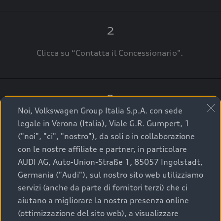
2
Clicca su “Contatta il Concessionario".
3
Noi, Volkswagen Group Italia S.p.A. con sede
A breve verrai ricontattato dal Customer Care
legale in Verona (Italia), Viale G.R. Gumpert, 1
Audi Center o direttamente dal Concessionario
("noi", "ci", "nostro"), da soli o in collaborazione
che ti supporterà per finalizzare la tua richiesta.
con le nostre affiliate e partner, in particolare
AUDI AG, Auto-Union-Straße 1, 85057 Ingolstadt,
Germania ("Audi"), sul nostro sito web utilizziamo
servizi (anche da parte di fornitori terzi) che ci
La qualità di acquistare
aiutano a migliorare la nostra presenza online
(ottimizzazione del sito web), a visualizzare
un’auto usata Audi