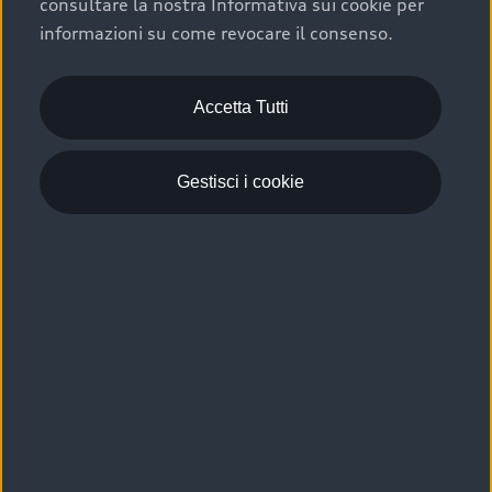
consultare la nostra Informativa sui cookie per
Scelta :plus, significa affidarsi ad un prodotto che viene
informazioni su come revocare il consenso.
sottoposto a 110 controlli approfonditi e coperto da
garanzia fino a 4 anni per una maggiore tutela del tuo
acquisto.
Accetta Tutti
Gestisci i cookie
Usato elettrico e ibrido:
efficienza e risparmio
Scegli l’usato elettrico o ibrido e giova dei numerosi
vantaggi che ti assicurano:
›
le auto usate elettriche offrono una guida silenziosa,
costi di gestione ridotti e zero emissioni locali,
›
mentre le auto usate ibride combinano efficienza e