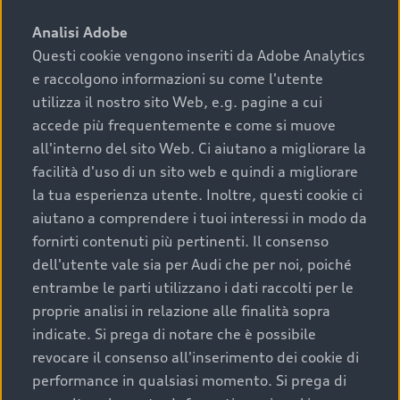
sono:
Analisi Adobe
Questi cookie vengono inseriti da Adobe Analytics
›
chilometraggio: un valore contenuto corrisponde a
e raccolgono informazioni su come l'utente
uno stato migliore del veicolo e a una maggiore
durata nel tempo;
utilizza il nostro sito Web, e.g. pagine a cui
accede più frequentemente e come si muove
›
cronologia dei tagliandi: una documentazione
all'interno del sito Web. Ci aiutano a migliorare la
completa della vettura certifica una manutenzione
facilità d'uso di un sito web e quindi a migliorare
costante e accurata;
la tua esperienza utente. Inoltre, questi cookie ci
›
condizioni della carrozzeria e degli interni: una
aiutano a comprendere i tuoi interessi in modo da
buona conservazione evidenzia cura e attenzione del
fornirti contenuti più pertinenti. Il consenso
precedente proprietario;
dell'utente vale sia per Audi che per noi, poiché
entrambe le parti utilizzano i dati raccolti per le
›
efficienza meccanica: motore, trasmissione e
proprie analisi in relazione alle finalità sopra
componenti principali in ottimo stato garantiscono
indicate. Si prega di notare che è possibile
prestazioni affidabili e sicure.
revocare il consenso all'inserimento dei cookie di
Acquistare un’auto usata in una Concessionaria ufficiale
performance in qualsiasi momento. Si prega di
Audi che offre l’usato garantito tramite Audi Prima